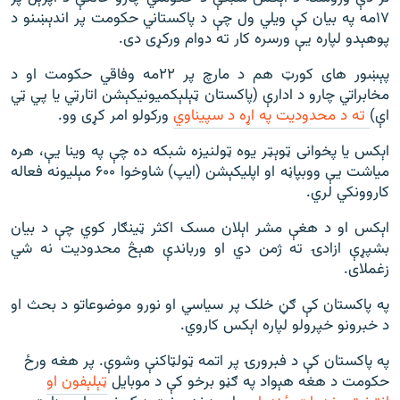
۱۷مه په بیان کې ویلي ول چې د پاکستاني حکومت پر اندېښنو د
پوهېدو لپاره یې ورسره کار ته دوام ورکړی دی.
پېښور های کورټ هم د مارچ پر ۲۲مه وفاقي حکومت او د
مخابراتي چارو د ادارې (پاکستان ټېلېکمیونیکېشن اتارټي یا پي ټي
اې)
ته د محدودیت په اړه د سپیناوي
ورکولو امر کړی وو.
اېکس یا پخوانی ټوېټر یوه ټولنیزه شبکه ده چې په وینا یې، هره
میاشت یې ووبپاڼه او اپليکېشن (ایپ) شاوخوا ۶۰۰ مېلیونه فعاله
کاروونکي لري.
اېکس او د هغې مشر اېلان مسک اکثر ټینګار کوي چې د بیان
بشپړې ازادۍ ته ژمن دي او ورباندې هېڅ محدودیت نه شي
زغملای.
په پاکستان کې ګڼ خلک پر سیاسي او نورو موضوعاتو د بحث او
د خبرونو خپرولو لپاره اېکس کاروي.
په پاکستان کې د فبرورۍ پر اتمه ټولټاکنې وشوې. پر هغه ورځ
حکومت د هغه هېواد په ګڼو برخو کې د موبایل
ټېلېفون او