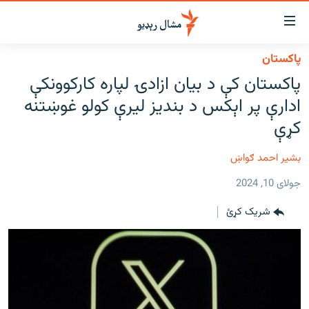
اسرسي
ای
پاکستان
کور
مومي
پاکستان کې د بیان ازادۍ لپاره کارکوونکې
اڼې
لنډ خبرونه
ادارې پر اېکس د بندیز لیرې کولو غوښتنه
ا
وضوع
پښتونخوا او قبایل
کړې
ه
بلوچستان
اړ
بشیر احمد ګواښ
ئ
پاکستان
مومي
جولای 10, 2024
افغانستان
ا
شریک کړئ
ورپاڼې
نړۍ
ه
ځانګړې مرکې، شننې
اړ
ئ
انځور او ویډیو
ټون
ه
اوونیزې خپرونې