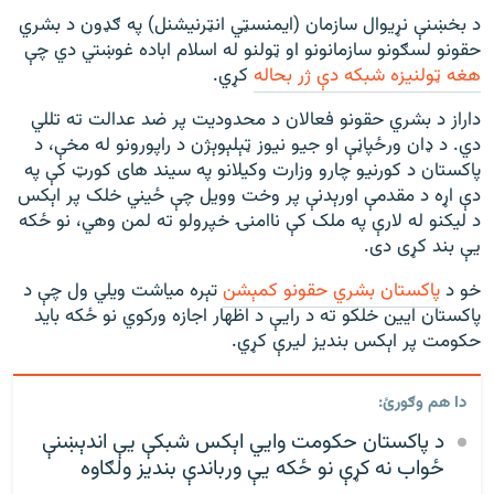
د بخښنې نړیوال سازمان (ایمنسټي انټرنیشنل) په ګډون د بشري
حقونو لسګونو سازمانونو او ټولنو له اسلام اباده غوښتي دي چې
هغه ټولنیزه شبکه دې ژر بحاله
کړي.
داراز د بشري حقونو فعالان د محدودیت پر ضد عدالت ته تللي
دي. د ډان ورځپاڼې او جيو نيوز ټېلېوېژن د راپورونو له مخې، د
پاکستان د کورنيو چارو وزارت وکيلانو په سيند های کورټ کې په
دې اړه د مقدمې اورېدنې پر وخت وويل چې ځيني خلک پر اېکس
د ليکنو له لارې په ملک کې ناامنۍ خپرولو ته لمن وهي، نو ځکه
یې بند کړی دی.
خو د
پاکستان بشري حقونو کمېشن
تېره میاشت ويلي ول چې د
پاکستان ايين خلکو ته د رایې د اظهار اجازه ورکوي نو ځکه بايد
حکومت پر اېکس بندیز ليرې کړي.
دا هم وګورئ:
د پاکستان حکومت وايي اېکس شبکې یې اندېښنې
ځواب نه کړې نو ځکه یې ورباندې بندیز ولګاوه