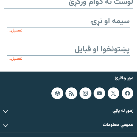
لوست ته دوام ورکړئ
سیمه او نړۍ
تفصیل...
پښتونخوا او قبایل
تفصیل...
موږ وڅارئ
زموږ له پاڼې
عمومي معلومات