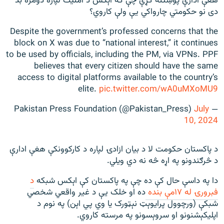
هغې ادارې پوښتنه کړې چې که اېکس د امنيت لپاره دومره بد
دی نو حکومتي چارواکي يې ولې کاروي؟
Despite the government’s professed concerns that the
block on X was due to “national interest,” it continues
to be used by officials, including the PM, via VPNs. PPF
believes that every citizen should have the same
access to digital platforms available to the country’s
elite.
pic.twitter.com/wA0uMXoMU9
July
— Pakistan Press Foundation (@Pakistan_Press)
10, 2024
د پاکستان حکومت لا د بیان ازادۍ لپاره د کارکوونکې هغې ادارې
د څرګندونو په اړه څه نه دي ویلي.
دا په داسې حال کې ده چې په پاکستان کې اېکس شبکه
د
فبرورۍ له ۱۷مې بنده
ده او خلک یې د غیر واقعي شخصي
شبکې (ورچوول پرایوېټ نېټورک یا وي پي اېن) په نوم د
اپلیکېشنونو او سروېسونو په مرسته کاروي.