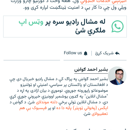
انټرنېټي خدمات ځنډولي
ول. هغه وخت د کورنیو چارو وزارت
ویلي ول چې دا کار یې د امنیت ټینګښت لپاره کړی وو.
له مشال راډیو سره پر
وټس اپ
ملګري شئ
شریک کړئ
Follow us
بشیر احمد ګواښ
بشیر احمد ګواښ په پراګ کې د مشال راډیو خبریال دی چې
د افغانستان او پاکستان پر سیاسي، امنیتي او ټولنیزو
موضوعاتو راپورونه جوړوي. نوموړي د بیان ازادۍ په اړه د
"مشال انلاین" په ګډون یوشمېر اوونیزې خپرونې جوړې کړې
دي. د مشال انلاین ټولې برخې
دلته موندلای
شئ. د ګواښ د
اېکس (پخواني ټوېټر) پاڼه دا ده
او پر
فېسبوک یې هم
تعقیبولای
شئ.