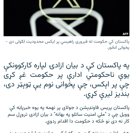
رشئ
۱۴ ساعته راډیويي خپرونې
Gandhara
موږ وڅارئ
پاکستان کې حکومت له فبرورۍ راهیسې پر اېکس محدودیت لګولی دی -
پخوانی انځور.
په پاکستان کې د بیان ازادۍ لپاره کارکوونکې
د ازادې اروپا راډیو ټولې ووبپاڼې
يوې ناحکومتي ادارې پر حکومت غږ کړی
چې پر اېکس، چې پخوانی نوم یې ټوېټر دی،
بندیز ليرې کړي.
پاکستان پريس فاونډېشن د جولای پر نهمه په يوه خبرپاڼه کې
وويل چې د "ملي امنيت ساتلو په بهانه" د بیان ازادۍ تروړل سم
کار نه دی نو ځکه د حکومت دا اقدام ردوي.