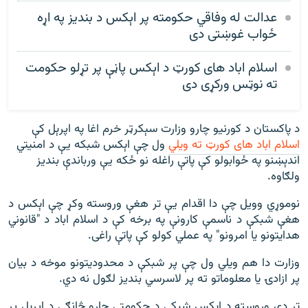
عدالت له وفاقي حکومته پر اېکس د بندیز په اړه
ځواب غوښتی دی
اسلام اباد های کورټ د اېکس پاڼې پر تړلو حکومت
ته نوټس ورکړی دی
د پاکستان د کورنیو چارو وزارت سېکرټر خرم اغا په اپرېل کې
اسلام اباد های کورټ ته ویلي
ول چې اېکس شبکه یې د امنیتي
اندېښنو په ځوابولو کې پاتې راغله نو ځکه یې ورباندې بنديز
ولګاوه.
نوموړي وویل چې دا اقدام یې تر هغې وروسته وکړ چې اېکس د
هغې شبکې د ناسمې کارونې په برخه کې د اسلام اباد د "قانوني
هدایتونو یا امرونو" په عملي کولو کې پاتې راغی.
وزارت دا هم ویلي ول چې پر شبکې د محدودیتونو موخه د بیان
پر ازادۍ یا معلوماتو ته پر لاسرسي بندیز لګول نه دي.
تر دې وروسته د اېکس شبکې د حکومتي چارو څانګې د اپرېل پر