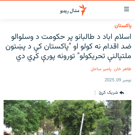
اسرسي
ای
پاکستان
کور
مومي
اسلام اباد د طالبانو پر حکومت د وسلوالو
اڼې
لنډ خبرونه
ضد اقدام نه کولو او "پاکستان کې د پښتون
ا
وضوع
پښتونخوا او قبایل
ملتپالنې تحریکولو" تورونه پورې کړي دي
ه
بلوچستان
اړ
طاهر خان
پامیر ساحل
ئ
پاکستان
مومي
نومبر 09, 2025
افغانستان
ا
شریک کړئ
ورپاڼې
نړۍ
ه
ځانګړې مرکې، شننې
اړ
ئ
انځور او ویډیو
ټون
ه
اوونیزې خپرونې