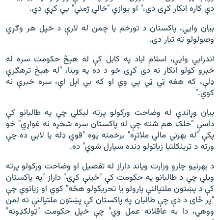
دې کاره انکار کړی دی،" او یوازې "خالي ژمنې" یې کړې دي.
بیان وايي، پاکستان د تورخم یا چمن له لارې د خپل هر وګړي
وصولولو ته تیار دی.
اندرابي وايي، اسلام اباد په کابل کې له هېڅ حکومت سره له
خبرو کولو انکار نه دی کړی خو د ده په وینا، "له هېڅ ترهګرې
ډلې، که هغه ټي ټي پي وي او که بي اېل اې، سره خبرې نه
کوي."
بیان وړاندې له وضاحت ورکولو پرته لیکلي چې په طالبانو کې
داسې "خلک هم شته چې له پاکستان سره شخړه نه غواړي" خو
پکې "له بهرني مالي ملاتړه" برخمنه یوه "قوي ډله یا لابي ده چې
ورته د ترینګلتیا زیاتولو دنده سپارل شوې" ده.
د بهرنیو چارو وزارت ویاند داراز له تفصیل او وضاحت ورکولو پرته
ویلي چې د طالبانو په حکومت کې "ځینې کړۍ" داراز "په پاکستان
کې د پښتون ملتپالنې پارولو یا تحریکولو هڅه" کوي او زیاتوي چې
"پر ځای د دې چې طالبان په پاکستان کې پښتون ملتپالنې ته لمن
ووهي، دا به عاقلانه عمل وي" چې خپل حکومت "ټولګډونه"