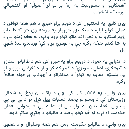
"همکاریو او مسوولیت په اړه" پر یو لړ "اصولو" او "لنډمهالي
اوربند" سلا شول.
بیان کاږي، په استنبول کې د دویم پړاو خبرې د هم هغه توافق د
عملي کولو لپاره د مېکانېزم جوړولو په موخه وې خو "د طالبانو
رژیم استازو له واقعي اقداماتو کولو ډډه وکړه، له هغو ژمنو یې د
په شا کېدو هڅه وکړه چې په لومړي پړاو کې" ورباندې سلا شوي
ول.
د اندرابي په خبره، د درېیم پړاو په خبرو کې هم د طالبانو استازو
د "ترهګرۍ اصلي ستونزې" د کمرنګه کولو او د "فرضي تورونو او
بې بنسټه ادعاوو په کولو" د مذاکراتو د "چوکاټ پراخولو هڅه"
وکړه.
بیان وايي، په ۲۰۱۴ز کال کې چې د پاکستان پوځ په شمالي
وزیرستان کې د وسلوالو پرضد عملیات پیل کړل نو د ټي ټي پي
وسلوال افغانستان ته واوښتل او هلته یې د پخواني افغان
حکومت او نړیوالو ځواکونو پرضد د طالبانو د جګړې ملاتړ کاوه.
بیان وايي، د طالبانو حکومت اوس هم هغه وسلوال او د هغوی