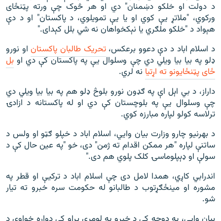
د دولت او خلکو دښمنان" دي او هر څوک چې ورته پټنځای
ورکوي، "ملاتړ یې کوي او یا یې تمویلوي، د پاکستان" او د دې
هېواد د "خلکو ملګري یا نېکخواهان نه شي بلل کېدای."
د اسلام اباد د دې دعوو برعکس،
تحريک طالبان پاکستان
او نورو
ډلو په بیا بیا ویلي دي چې وسلوال یې په پاکستان کې دي او
بل
ځای پټنځایونو ته اړتیا
نه لري.
داراز، د بي اېل اې په ګډون نورو بلوڅ ډلو هم په بیا بیا ویلي دي
چې وسلوال یې په بلوچستان کې دي او له پاکستانه د ازادۍ
ترلاسه کولو لپاره مبارزه کوي.
د بهرنیو چارو وزارت بیان وايي، اسلام اباد د خپلو ګټو او ولس د
ساتنې لپاره "هر ممکن اقدام ته ژمن" دی، خو "په عین حال کې د
سولې او ډېپلوماسۍ کلک پلوي هم دی."
اندرابي کاږي، همدا لامل دی چې اسلام اباد د ترکیې او قطر په
مشوره او مینځګړتوب د طالبانو له حکومت سره خبرو ته تیار
شو.
بیان وايي، په دوحه کې د خبرو په لومړي پړاو کې دواړه خواوې د