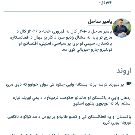
جوړوي.
پامیر ساحل
پامیر ساحل د ۲۰۱۰ز کال له فبرورۍ څخه د ۲۰۲۶ز کال د
مارچ تر پایه له مشال راډيو سره د کار پر مهال د افغانستان،
پاکستان، سیمې او نړۍ پر سیاسي، امنیتي، اقتصادي او
ټولنیزو چارو خبریالي کړې ده.
اړوند
پر ډيورنډ کرښه پراته پښتانه وايي جګړه کې دواړو خواوو ته دوی مري
اردغان وايي د پاکستان او طالبانو حکومت ترمینځ د دایمي اوربند لپاره
اسلام اباد ته لوړپوړی پلاوی استوي
پاکستان او په افغانستان کې واکمنو طالبانو پر يو بل د مذاکراتو د ناکامۍ
تورونه پورې کړي