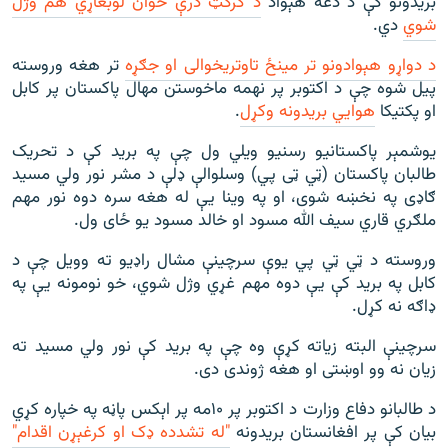
بريدونو کې د دغه هېواد
د کرکټ درې ځوان لوبغاړي هم وژل
شوي
دي.
د دواړو هېوادونو تر مينځ تاوتريخوالی او جګړه
تر هغه وروسته
پیل شوه چې د اکتوبر پر نهمه ماخوستن مهال پاکستان پر کابل
او پکتيکا
هوايي بريدونه وکړل
.
یوشمېر پاکستانيو رسنیو ویلي ول چې په بريد کې د تحريک
طالبان پاکستان (ټي ټی پي) وسلوالې ډلې د مشر نور ولي مسید
ګاډی په نخښه شوی، او په وينا يې له هغه سره دوه نور مهم
ملګري قاري سيف الله مسود او خالد مسود يو ځای ول.
وروسته د ټي ټي پي يوې سرچينې مشال راډیو ته وويل چې د
کابل په بريد کې يې دوه مهم غړي وژل شوي، خو نومونه يې په
ډاګه نه کړل.
سرچينې البته زیاته کړې وه چې په بريد کې نور ولي مسید ته
زيان نه وو اوښتی او هغه ژوندی دی.
د طالبانو دفاع وزارت د اکتوبر پر ۱۰مه پر اېکس پاڼه په خپاره کړي
بيان کې پر افغانستان بريدونه
"له تشدده ډک او کرغېړن اقدام"