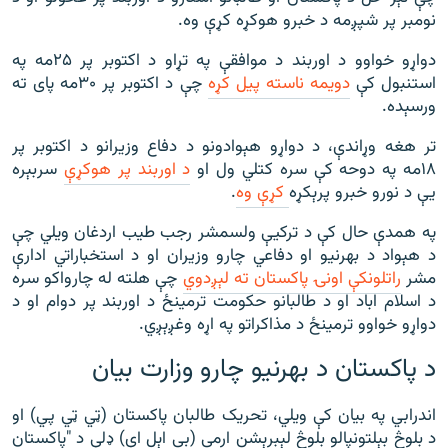
نومبر پر شپږمه د خبرو هوکړه کړې وه.
دواړو خواوو د اوربند د موافقې په تړاو د اکتوبر پر ۲۵مه په
استنبول کې
دويمه ناسته پيل کړه
چې د اکتوبر پر ۳۰مه پای ته
ورسېده.
تر هغه وړاندې، د دواړو هېوادونو د دفاع وزیرانو د اکتوبر پر
۱۸مه په دوحه کې سره کتلي ول او
د اوربند پر هوکړې
سربېره
يې د نورو خبرو پرېکړه
کړې وه
.
په همدې حال کې د ترکیې ولسمشر رجب طیب اردغان ویلي چې
د هېواد د بهرنیو او دفاعي چارو وزیران او د استخباراتي ادارې
مشر
راتلونکې اونۍ پاکستان ته لېږدوي
چې هلته له چارواکو سره
د اسلام اباد او د طالبانو حکومت ترمینځ د اوربند پر دوام او د
دواړو خواوو ترمینځ د مذاکراتو په اړه وغږېږي.
د پاکستان د بهرنیو چارو وزارت بیان
اندرابي په بیان کې ویلي، تحریک طالبان پاکستان (ټي ټي پي) او
د بلوڅ بېلتونپالو بلوڅ لېبرېشن ارمي (بي اېل اې) ډلې د "پاکستان