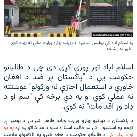
رشئ
۱۴ ساعته راډیويي خپرونې
Gandhara
موږ وڅارئ
په اسلام اباد کې پولیس سرتېری د بهرنیو چارو وزارت مخې ته پهره کوي -
انځور له ارشیفه.
اسلام اباد تور پورې کړی دی چې د طالبانو
د ازادې اروپا راډیو ټولې ووبپاڼې
حکومت یې د "پاکستان پر ضد د افغان
خاورې د استعمال اجازې نه ورکولو" غوښتنه
نه عملي کوي او په دې برخه کې "سم او د
ډاډ وړ اقدامات" نه کوي.
د پاکستان د بهرنیو چارو وزارت ویاند طاهر اندرابي د نومبر پر
نهمه په استنبول کې له طالب استازو سره د مذاکراتو په اړه
په یو
اوږد بیان کې
د طالبانو حکومت د هغو خبرو په ناکامولو ملامت