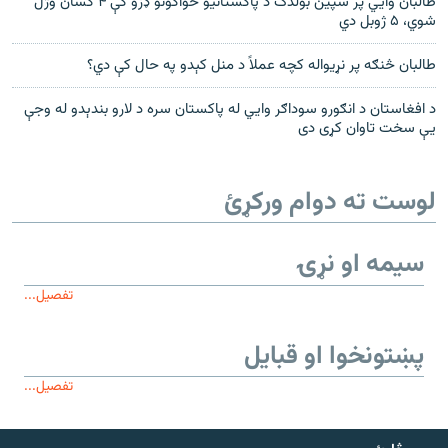
طالبان وايي پر سپين بولدک د پاکستانيو ځواکونو ډزو کې ۴ کسان وژل
شوي، ۵ ژوبل دي
طالبان څنګه پر نړیواله کچه عملاً د منل کېدو په حال کې دي؟
د افغاستان د انګورو سوداګر وايي له پاکستان سره د لارو بندېدو له وجې
یې سخت تاوان کړی دی
لوست ته دوام ورکړئ
سیمه او نړۍ
تفصیل...
پښتونخوا او قبایل
تفصیل...