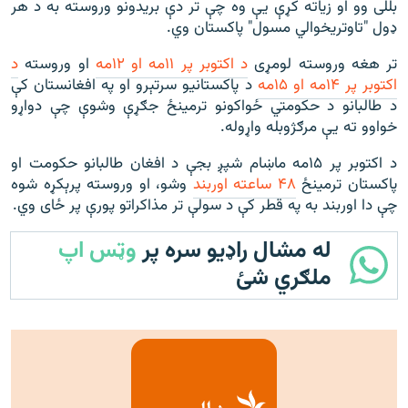
بللی وو او زياته کړې يې وه چې تر دې بريدونو وروسته به د هر
ډول "تاوتريخوالي مسول" پاکستان وي.
تر هغه وروسته لومړی
د اکتوبر پر ۱۱مه او ۱۲مه
او وروسته
د
اکتوبر پر ۱۴مه او ۱۵مه
د پاکستانيو سرتېرو او په افغانستان کې
د طالبانو د حکومتي ځواکونو ترمينځ جګړې وشوې چې دواړو
خواوو ته يې مرګژوبله واړوله.
د اکتوبر پر ۱۵مه ماښام شپږ بجې د افغان طالبانو حکومت او
پاکستان ترمينځ
۴۸ ساعته اوربند
وشو، او وروسته پرېکړه شوه
چې دا اوربند به په قطر کې د سولې تر مذاکراتو پورې پر ځای وي.
له مشال راډیو سره پر
وټس اپ
ملګري شئ