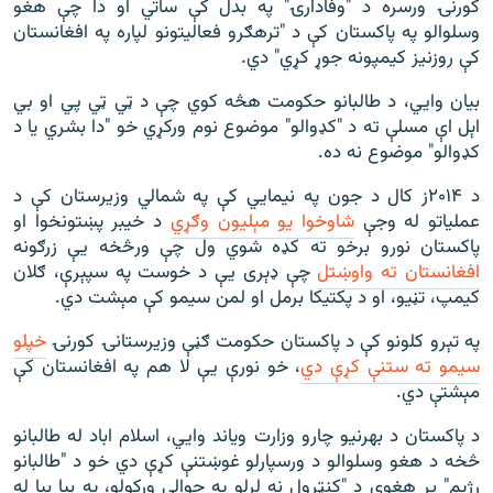
کورنۍ ورسره د "وفادارۍ" په بدل کې ساتي او دا چې هغو
وسلوالو په پاکستان کې د "ترهګرو فعالیتونو لپاره په افغانستان
کې روزنیز کیمپونه جوړ کړي" دي.
بیان وايي، د طالبانو حکومت هڅه کوي چې د ټي ټي پي او بي
اېل اې مسلې ته د "کډوالو" موضوع نوم ورکړي خو "دا بشري یا د
کډوالو" موضوع نه ده.
د ۲۰۱۴ز کال د جون په نیمايي کې په شمالي وزیرستان کې د
عملیاتو له وجې
شاوخوا یو مېلیون وګړي
د خیبر پښتونخوا او
پاکستان نورو برخو ته کډه شوي ول چې ورڅخه یې زرګونه
افغانستان ته واوښتل
چې ډېری یې د خوست په سپېرې، ګلان
کیمپ، تڼيو، او د پکتیکا برمل او لمن سیمو کې مېشت دي.
په تېرو کلونو کې د پاکستان حکومت ګڼې وزیرستانۍ کورنۍ
خپلو
سیمو ته ستنې کړې دي
، خو نورې یې لا هم په افغانستان کې
مېشتې دي.
د پاکستان د بهرنیو چارو وزارت ویاند وايي، اسلام اباد له طالبانو
څخه د هغو وسلوالو د ورسپارلو غوښتنې کړې دي خو د "طالبانو
رژیم" پر هغوی د "کنټرول نه لرلو په حوالې ورکولو، په بیا بیا له