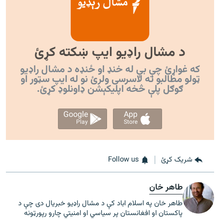
د مشال راډیو ایپ ښکته کړئ
که غواړئ چې بې له خنډ او ځنډه د مشال راډیو
ټولو مطالبو ته لاسرسی ولرئ نو له ایپ سټور او
ګوګل پلې څخه اپليکېشن ډاونلوډ کړئ.
Google
App
Play
Store
شریک کړئ
Follow us
طاهر خان
طاهر خان په اسلام اباد کې د مشال راډیو خبریال دی چې د
پاکستان او افغانستان پر سیاسي او امنیتي چارو رپورټونه