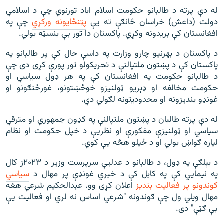
له دې پرته د طالبانو حکومت اسلام اباد تورنوي چې د اسلامي
دولت (داعش) خراسان څانګې ته یې
پټنځایونه ورکړي
چې په
افغانستان کې بریدونه وکړي. پاکستان دا تور بې بنسټه بولي.
د پاکستان د بهرنیو چارو وزارت په داسې حال کې پر طالبانو په
پاکستان کې د پښتون ملتپالنې د تحریکولو تور پورې کړی دی چې
د طالبانو حکومت په افغانستان کې په هر ډول سیاسي او
حکومت مخالفه او ډېریو ټولنیزو خوځښتونو، غورځنګونو او
غونډو بندیزونه او محدودیتونه لګولي دي.
له دې پرته طالبان د پښتون ملتپالنې په ګډون جمهوري او مترقي
سیاسي او ټولنیزې مفکورې او نظریې د خپل حکومت او نظام
لپاره ګواښ بولي او د ځپلو هڅه یې کوي.
د بېلګې په ډول، د طالبانو د عدلیې سرپرست وزیر د ۲۰۲۳ز کال
په نیمايي کې په کابل کې د خبري غونډې پر مهال د
سیاسي
ګوندونو پر فعالیت بندیز
اعلان کړی وو. عبدالحکیم شرعي هغه
مهال ویلي ول چې ګوندونه "شرعي اساس نه لري او فعالیت یې
بې ګټې" دی.