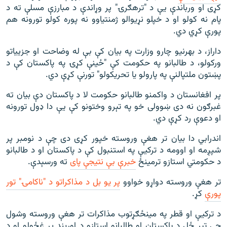
کړی او ورباندې یې د "ترهګرۍ" پر وړاندې د مبارزې مسلې ته د
پام نه کولو او د خپلو نړیوالو ژمنتیاوو نه پوره کولو تورونه هم
پورې کړي دي.
داراز، د بهرنیو چارو وزارت په بیان کې بې له وضاحت او جزییاتو
ورکولو، د طالبانو په حکومت کې "ځینې کړۍ په پاکستان کې د
پښتون ملتپالنې په پارولو یا تحریکولو" تورنې کړې دي.
پر افغانستان د واکمنو طالبانو حکومت لا د پاکستان دې بیان ته
غبرګون نه دی ښوولی خو په تېرو وختونو کې یې دا ډول تورونه
او دعوې رد کړې دي.
اندرابي دا بیان تر هغې وروسته خپور کړی دی چې د نومبر پر
شپږمه او اوومه د ترکیې په استنبول کې د پاکستان او د طالبانو
د حکومتي استازو ترمینځ
خبرې بې نتیجې پای
ته ورسېدې.
تر هغې وروسته دواړو خواوو
پر یو بل د مذاکراتو د "ناکامۍ" تور
پورې
کړ.
د ترکیې او قطر په مینځګړتوب مذاکرات تر هغې وروسته وشول
چې تېر ځل د پاکستان او طالبانو استازو د اوربند پر غځولو او د