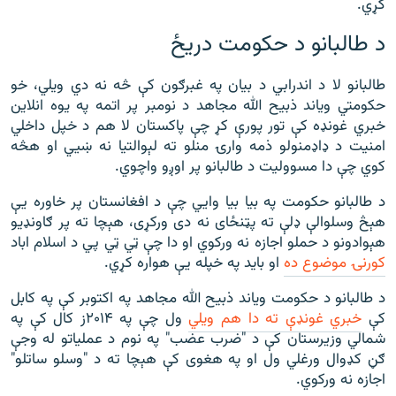
کړي.
د طالبانو د حکومت دریځ
طالبانو لا د اندرابي د بیان په غبرګون کې څه نه دي ویلي، خو
حکومتي ویاند ذبیح الله مجاهد د نومبر پر اتمه په یوه انلاین
خبري غونډه کې تور پورې کړ چې پاکستان لا هم د خپل داخلي
امنیت د ډاډمنولو ذمه وارۍ منلو ته لېوالتیا نه ښيي او هڅه
کوي چې دا مسوولیت د طالبانو پر اوږو واچوي.
د طالبانو حکومت په بیا بیا وايي چې د افغانستان پر خاوره یې
هېڅ وسلوالې ډلې ته پټنځای نه دی ورکړی، هېچا ته پر ګاونډیو
هېوادونو د حملو اجازه نه ورکوي او دا چې ټي ټي پي د اسلام اباد
کورنۍ موضوع ده
او باید په خپله یې هواره کړي.
د طالبانو د حکومت ویاند ذبیح الله مجاهد په اکتوبر کې په کابل
کې
خبري غونډې ته دا هم ویلي
ول چې په ۲۰۱۴ز کال کې په
شمالي وزیرستان کې د "ضرب عضب" په نوم د عملیاتو له وجې
ګڼ کډوال ورغلي ول او په هغوی کې هېچا ته د "وسلو ساتلو"
اجازه نه ورکوي.