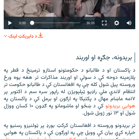
Auto
0:00
36:05
240p
د ډاېرېکټ لېنک
360p
480p
360p
240p
Auto
480p
بريدونه، جګړه او اوربند
720p
د پاکستان او د طالبانو د حکومتونو استازو ترمينځ د قطر په
1080p
720p
پلازمېنه دوحه کې د سولې او اوربند مذاکرات تر هغه يوه ورځ
1080p
وروسته پیل شول کله چې په افغانستان کې د طالبانو حکومت تر
انتظام لاندې ملي راډيو ټېلېويژن له راپور سره سم د اکتوبر پر
۱۷مه ماښام مهال د پکتيکا په ارګون او برمل کې د پاکستان په
هوايي بريدونو
کې د ښځو او ماشومانو په ګډون ۱۰ کسان ووژل
شول او ۱۳ نور ژوبل شول.
تر بريدونو وروسته د افغانستان کرکټ بورډ پر ټولنيزو رسنيو په
خپاره کړي بيان کې وويل چې په اورګون کې د پاکستان په هوايي