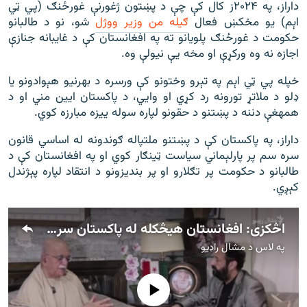
داراز، په ۲۰۲۴ز کال کې چې د پښتون ژغورنې غورځنګ (پي ټي
اېم) یو مخکښ فعال
ګیله من وزیر ووژل
شو، نو د طالبانو
حکومت د غورځنګ پلویانو ته په افغانستان کې د غایبانه جنازې
اجازه نه وه ورکړې او مخه یې نیولې وه.
خپله پي ټي اېم په تېرو وختونو کې ورسره د بهرنیو هېوادونو یا
ډلو د ملاتړ تورونه رد کړي او وايي، د پاکستان ایین مني او د
همهغې دننه د پښتنو د حقونو لپاره سوله ییزه مبارزه کوي.
داراز، په پاکستان کې د پښتنو ملتپاله ګوندونه له اساسي قانون
سره سم پر پارلېماني سیاست ټینګار کوي او په افغانستان کې د
طالبانو د حکومت پر تګلارو او پر بندیزونو د انتقاد لپاره پېژندل
کېږي.
اڅکزی: افغانستان هيڅکله له پاکستان سره د جګړې خواهش نه دی څرګند کړی
په لاس د
مشال راډیو
هېڅ میډیايي سرچینه اوس نشته