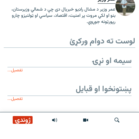
عمر وزیر د مشال راډیو خبریال دی چې د شمالي وزیرستان،
بنو او لکي مروت پر امنیت، اقتصاد، سیاسي او ټولنیزو چارو
رپورټونه جوړوي.
لوست ته دوام ورکړئ
سیمه او نړۍ
تفصیل...
پښتونخوا او قبایل
تفصیل...
ژوندۍ
موږ وڅارئ