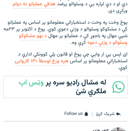
دي او د دې لپاره یې د وسلوالو پرضد
هدفي عملياتو ته دوام
ورکړی دی.
پوځ وخت په وخت د استخباراتي معلوماتو پر اساس په عملیاتو
کې د مشکوکو وسلوالو د وژنې دعوې کوي. پوځ د اکتوبر پر ۲۳مه
شپې مهال په باجوړ کې د عملیاتو پر مهال
د نهو مشکوکو
وسلوالو د وژنې دعوه
کړې وه.
ای اېس پي ار وايي چې پوځ او قانون پلي کوونکې ادارې د
استخباراتي معلوماتو پر اساس
هره ورځ اوسطاً ۱۳۰ کاروایۍ
کوي.
له مشال راډیو سره پر
وټس اپ
ملګري شئ
شریک کړئ
Follow us
عمر وزیر