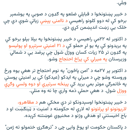
ویلي.
د خیبر پښتونخوا د قبایلي ضلعو په ګډون د صوبې په یوشمېر
برخو کې له دوو کلونو راهیسې
د ناامنۍ پېښې
زیاتې شوې دي چې
خلک یې زښت اندېښمن کړي دي.
د اکتوبر له ۲۲مې راهیسې د خیبر پښتونخوا په بېلا بېلو برخو کې
په بریدونو کې په یو لړ حملو کې
د ۲۱ امنیتي سرتېرو او پولیسو
په ګډون تر ۲۵ زیات کسان ووژل شول چې پرضد یې د شمالي
وزیرستان
په میرلي کې پراخ احتجاج
وشو.
د اکتوبر پر ۲۷مه د "امن پاڅون" په نوم احتجاج تر هغې یوه ورځ
وروسته وشو چې د میرلي په ایدکو (عیدکو) کې پر امنیتي پوستې
په ځانمرګي موټر بمي برید کې
پینځه سرتېري او دوه ولسي وګړي
ووژل
شول. د هغې حملې ذمه واري چا نه وه منلې.
د خیبر پښتونخوا اوسېدونکو تر دې مخکې هم
د مظاهرو،
لاریونونو او پرلتونو
له لارې له حکومته د امنیت د ټینګښت او د
باج اخیستنې او هدفي وژنو د مخنیوي غوښتنه کړېده.
د پاکستان حکومت او پوځ وايي چې د "ترهګرۍ ختمولو ته ژمن"