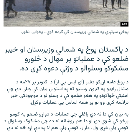
رشئ
۱۴ ساعته راډیويي خپرونې
Gandhara
پوځي سرتېري په شمالي وزیرستان کې ګزمه کوي ـ پخوانی انځور.
موږ وڅارئ
د پاکستان پوځ په شمالي وزیرستان او خیبر
ضلعو کې د عملیاتو پر مهال د څلورو
د ازادې اروپا راډیو ټولې ووبپاڼې
مشکوکو وسلوالو د وژنې دعوه کړې ده.
د پوځ عامه اړیکو دفتر (ای اېس پي ار) د اکتوبر پر ۲۷مه د
مشال راډیو په ګډون رسنیو ته په استولي بیان کې ویلي دي چې
امنیتي ځواکونو په هغو ضلعو کې د وسلوالو د موجودګۍ خبر
ترلاسه کړی وو نو پر هغه اساس یې عملیات وکړل.
په بیان کې دا نه دي راغلي چې عملیات د دواړو ضلعو په کومو
برخو کې شوي دي او دا هم روښانه نه ده چې مشکوک وسلوال د
کومې ډلې غړي ول. داراز، کومې ډلې هم لا په دې اړه څه نه دي