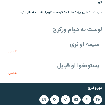
دی
سوداګر: د خیبر پښتونخوا ۸۰ فیصده کاروبار له منځه تللی دی
لوست ته دوام ورکړئ
سیمه او نړۍ
تفصیل...
پښتونخوا او قبایل
تفصیل...
موږ وڅارئ