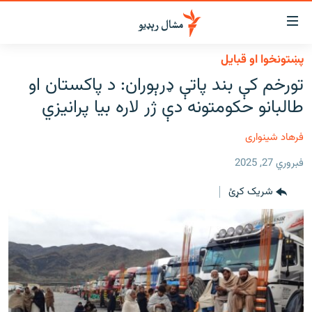
اسرسي
ای
پښتونخوا او قبایل
کور
مومي
تورخم کې بند پاتې ډرېوران: د پاکستان او
اڼې
لنډ خبرونه
طالبانو حکومتونه دې ژر لاره بیا پرانیزي
ا
وضوع
پښتونخوا او قبایل
ه
فرهاد شینواری
بلوچستان
اړ
فبروري 27, 2025
ئ
پاکستان
مومي
شریک کړئ
افغانستان
ا
ورپاڼې
نړۍ
ه
ځانګړې مرکې، شننې
اړ
ئ
انځور او ویډیو
ټون
ه
اوونیزې خپرونې