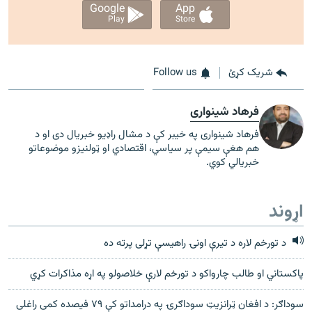
Google
App
Play
Store
شریک کړئ
Follow us
فرهاد شینواری
فرهاد شینواری په خیبر کې د مشال راډیو خبریال دی او د
هم هغې سیمې پر سیاسي، اقتصادي او ټولنیزو موضوعاتو
خبریالي کوي.
اړوند
د تورخم لاره د تیرې اونۍ راهیسې تړلی پرته ده
پاکستاني او طالب چارواکو د تورخم لارې خلاصولو په اړه مذاکرات کړي
سوداګر: د افغان ټرانزیټ سوداګرۍ په درامداتو کې ۷۹ فيصده کمی راغلی