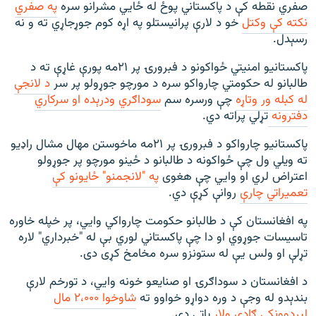
صفري نقطه کې د پاکستاني پوځ له ځايي مشرانو سره
په صفري
نکته کې وکتل
خو د لارې پرانیستلو په اړه کوم جوړجاړي ته و نه
رسېدل.
پاکستانیو امنیتي ځواکونو د فبرورۍ پر ۲۱مه پورې غاړې ته د
طالبانو له حکومتي چارواکو سره د مورچو جوړولو پر سر
د لانجې
له کبله ور وتاړه
چې ورسره سم
سوداګري ودرېده او سرکاري
دفترونه
تړلي پراته دي.
پاکستانیو چارواکو د فبرورۍ پر ۲۱مه ماخوستن مهال مشال راډیو
ته ویلي ول چې ځواکونه د طالبانو د ځینو مورچو پر جوړولو
اعتراض لري او وايي چې هغوی
په "لانجمنو" ځایونو کې
تعمیراتي چارې
روانې کړې دي.
په افغانستان کې د طالبانو حکومت چارواکي وایي، پر خپله خاوره
تاسیسات جوړوي او دا چې پاکستاني لوري بې له "خبرداري" لاره
تړلې او ولس یې له ستونزو سره مخامخ کړی دی.
د افغانستان د سوداګرۍ او صنایعو خونه وايي، د تورخم لارې
بندېدو له وجې د وره دواړو خواوو ته
شاوخوا ۲،۰۰۰ مال
لېږدوونکي ګاډي ولاړ
پاتې دي.