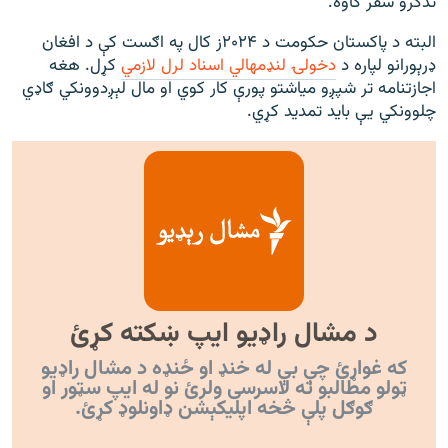
تذکرو سفر کاوه.
البته د پاکستان حکومت د ۲۰۲۴ز کال په اګست کې د افغان
ډرېورانو لپاره د
دخولۍ لنډمهالي اسناد لرل لازمي
کړل. هغه
اجازتنامه تر شپږو میاشتو پورې کار کوي او مال لېږدوونکي ګاډي
چلوونکي یې باید تمدید کړي.
د مشال راډیو ایپ ښکته کړئ
که غواړئ چې بې له خنډ او ځنډه د مشال راډیو
ټولو مطالبو ته لاسرسی ولرئ نو له ایپ سټور او
ګوګل پلې څخه اپليکېشن ډاونلوډ کړئ.