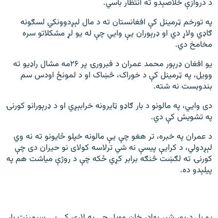
د دروازې خلاصېدو ته انتظار باسي.
په تورخم ټرمینل کې افغانستان ته د مال لېږدوونکي لسګونه
ګاډي ولاړ دي او ډرېوران یې وايي چې له یو لړ مشکلاتو سره
مخامخ دي.
یو افغان ډرېور محمد عمران د فبرورۍ پر ۲۶مه مشال راډیو ته
وویل، په ټرمینل کې د خوراک، څښاک او د لمونځ اودس سم
بندوبست نه شته.
دی وايي، په مالونو د بار ګاډو ټایرونه خرابېږي او د ډرېورانو کورنۍ
په تشویش کې دي.
د عمران په خبره، تر هغو چې یې مالونه خپلو ځایونو ته نه وي
لېږدولي، د کرایې پیسې نه شي ترلاسه کولای نو حیران دی چې
کورنۍ ته لګښت څنګه برابر کړي ځکه چې د روژې میاشت هم په
پیلېدو ده.
یو بل ډرېور شېر بهادر خان وویل چې په لارۍ کې یې سېمېنټ بار