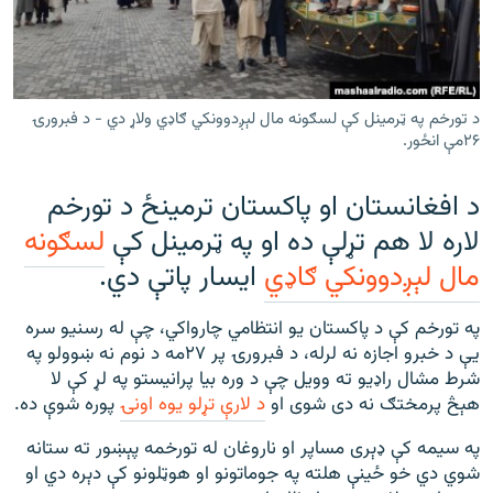
رشئ
۱۴ ساعته راډیويي خپرونې
Gandhara
د تورخم په ټرمینل کې لسګونه مال لېږدوونکي ګاډي ولاړ دي - د فبرورۍ
موږ وڅارئ
۲۶مې انځور.
د افغانستان او پاکستان ترمینځ د تورخم
لاره لا هم تړلې ده او په ټرمینل کې
لسګونه
د ازادې اروپا راډیو ټولې ووبپاڼې
مال لېږدوونکي ګاډي
ایسار پاتې دي.
په تورخم کې د پاکستان یو انتظامي چارواکي، چې له رسنیو سره
یې د خبرو اجازه نه لرله، د فبرورۍ پر ۲۷مه د نوم نه ښوولو په
شرط مشال راډیو ته وویل چې د وره بیا پرانیستو په لړ کې لا
هېڅ پرمختګ نه دی شوی او
د لارې تړلو یوه اونۍ
پوره شوې ده.
په سیمه کې ډېری مساپر او ناروغان له تورخمه پېښور ته ستانه
شوي دي خو ځینې هلته په جوماتونو او هوټلونو کې دېره دي او