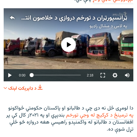
ټرانسپورټران د تورخم دروازې د خلاصون انتظار باسي
په لاس د
مشال راډیو
هېڅ میډیايي سرچینه اوس نشته
Auto
0:00
2:18
240p
د ډاېرېکټ لېنک
360p
480p
360p
240p
Auto
480p
دا لومړی ځل نه دی چې د طالبانو او پاکستان حکومتي ځواکونو
په ترمینځ د کړکیچ له وجې تورخم
بندېږي او په ۲۰۲۱ز کال کې پر
720p
1080p
720p
افغانستان د طالبانو له واکمنېدو راهیسې هغه دروازه څو ځلې
تړل شوې ده.
1080p