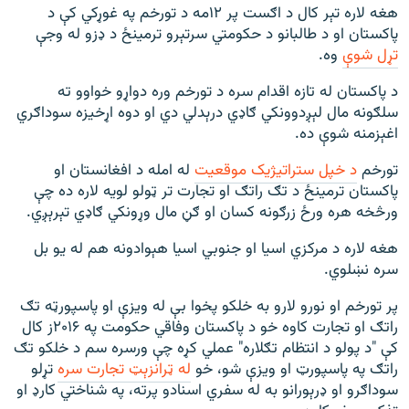
هغه لاره تېر کال د اګست پر ۱۲مه د تورخم په غوړکي کې د
پاکستان او د طالبانو د حکومتي سرتېرو ترمینځ د ډزو له وجې
تړل شوې
وه.
د پاکستان له تازه اقدام سره د تورخم وره دواړو خواوو ته
سلګونه مال لېږدوونکي ګاډي درېدلي دي او دوه اړخیزه سوداګري
اغېزمنه شوې ده.
تورخم
د خپل ستراتیژیک موقعیت
له امله د افغانستان او
پاکستان ترمینځ د تګ راتګ او تجارت تر ټولو لویه لاره ده چې
ورڅخه هره ورځ زرګونه کسان او ګڼ مال وړونکي ګاډي تېرېږي.
هغه لاره د مرکزي اسیا او جنوبي اسیا هېوادونه هم له یو بل
سره نښلوي.
پر تورخم او نورو لارو به خلکو پخوا بې له ویزې او پاسپورټه تګ
راتګ او تجارت کاوه خو د پاکستان وفاقي حکومت په ۲۰۱۶ز کال
کې "د پولو د انتظام تګلاره" عملي کړه چې ورسره سم د خلکو تګ
راتګ په پاسپورټ او ویزې شو، خو
له ټرانزېټ تجارت سره
تړلو
سوداګرو او ډرېورانو به له سفري اسنادو پرته، په شناختي کارډ او