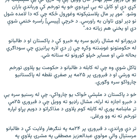
کړي دي او کابل ته یې لېږدوي خو په تورخم کې ورباندې باران
وشو. "موږ پر مال پلاسټېکونه وغوړول ځکه چې که دا لامده شول
نو ډېر لوی تاوان به راورسي. د خرچې [پیسې] راسره ختمې شوې
دي او یخني هم زیاته ده."
ډرېورانو له مشال راډیو سره په خبرو کې د پاکستان او د طالبانو
له حکومتونو غوښتنه وکړه چې ژر دې لاره پرانیزي چې سوداګري
بحاله شي او مساپر خپلو کورونو ته ستانه شي.
ټاکل شوې وه چې له کابله د طالبانو د حکومت يو پلاوی تورخم
ته ورشي او د فبرورۍ پر ۲۵مه پر صفري نقطه له پاکستانیو
چارواکو سره وګوري.
خو د پاکستان د ملېشې ځواک یو چارواکي، چې له رسنیو سره یې
د خبرو اجازه نه لرله، مشال راډیو ته وویل چې د فبرورۍ ۲۵مې
تر ماښامه پورې له کابله کوم پلاوی د مذاکراتو د دویم پړاو لپاره
تورخم ته نه وو ورغلی.
تر دې وړاندې، د فبرورۍ پر ۲۴مه په ننګرهار ولایت کې د طالبانو
مرستیال والي مولوي عبدالعزیز مصطفی په مشرۍ پلاوي په