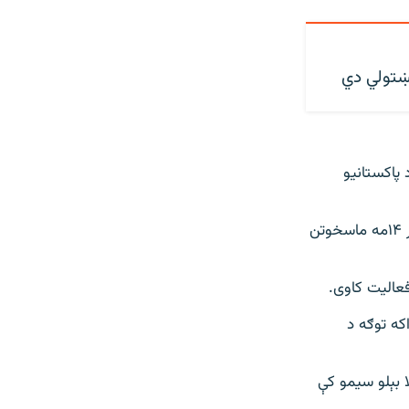
 وویل چې د پاکستانيو
ده وویل چې دا وسله وال یې د کلاچۍ تحصیل په ګره جهان خاني کلي کې د فبرورۍ پر ۱۴مه ماسخوتن
عالیت کاوی.
که توګه د
ا بېلو سیمو کې