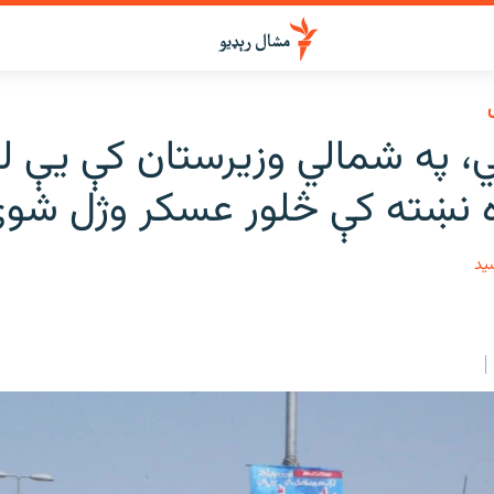
ي، په شمالي وزیرستان کې یې ل
ه نښته کې څلور عسکر وژل شو
ید