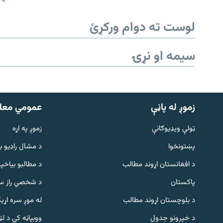
لوست ته دوام ورکړئ
سیمه او نړۍ
زموږ له پاڼې
عمومي معل
ټولې ویډیوګانې
زموږ په اړه
پښتونخوا
د مشال راډيو ب
د افغانستان اړوند مطالب
د مطالبو بیاخپر
پاکستان
د شخصي راز سا
د بلوچستان اړوند مطالب
له موږ سره اړی
د خپرونو جدول
ووبپاڼه کې د ل