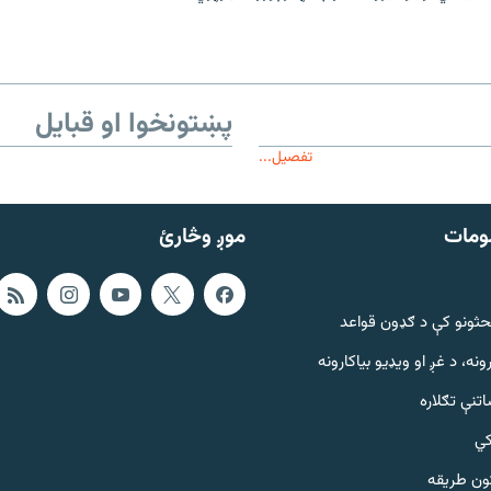
پښتونخوا او قبایل
تفصیل...
ومات
موږ وڅارئ
حثونو کې د ګډون قواعد
ونه، د غږ او ویډیو بیاکارونه
تنې تګلاره
کي
ټون طریقه