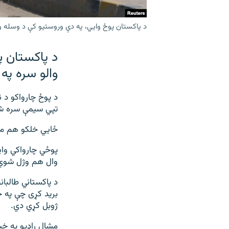
د پاکستان پوځ وايي، په دې وروستیو کې د وسله 
د پاکستان پ
والو سره په
تپي سیمې سره ش
ځايي خلکو هم مشا
پوځي چارواکي واي
وال هم وژل شوي ا
د پاکستاني طالبان
ژوبل کړي دي.
مشال راډیو په خپل