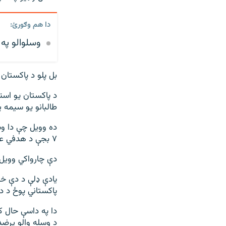
دا هم وګورئ:
وسلوالو په جنو
بل پلو د پاکستان 
طالبانو يو سیمه ی
۷ بجې د هدفي عملیاتو پر مهال وژلي دي.
دې چارواکي وویل 
یادې ډلې د دې خب
پاکستاني پوځ د د
دا په داسې حال 
د وسله والو پرض