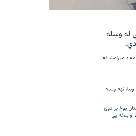
 له وسله
دي.
د پوځ چارواکو د نوم نه خپرولو په شرط مشال راډیو ته ویلي چې نښته د فبرورۍ پر ۱۵مه د میرامشا له
وینا، نهه وسله
ستان پوځ پر دوی
وی وايي، ۱۰ پوځیان یې وژلي او پنځه یې