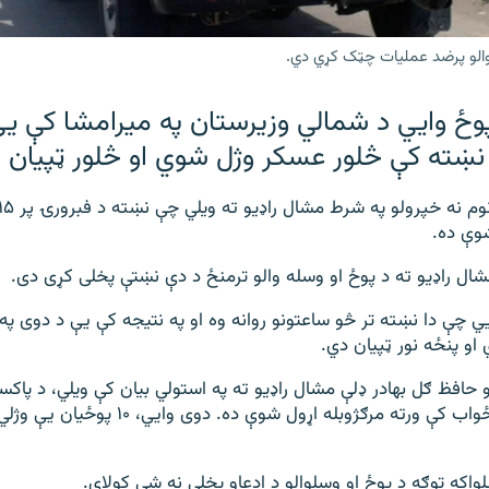
والو پرضد عملیات چټک کړي دي.
وځ وايي د شمالي وزیرستان په میرامشا کې یې
 نښته کې څلور عسکر وژل شوي او څلور ټپیان 
وې ده.
ل راډیو ته د پوځ او وسله والو ترمنځ د دې نښتې پخلی کړی دی.
ي چې دا نښته تر څو ساعتونو روانه وه او په نتیجه کې یې د دوی په 
و پنځه نور ټپیان دي.
و حافظ ګل بهادر ډلې مشال راډیو ته په استولي بیان کې ویلي، د پاک
برید کړی چې په ځواب کې ورته مرګژوبله اړول شوې ده. د
واکه توګه د پوځ او وسلوالو د ادعاو پخلی نه شي کولای.