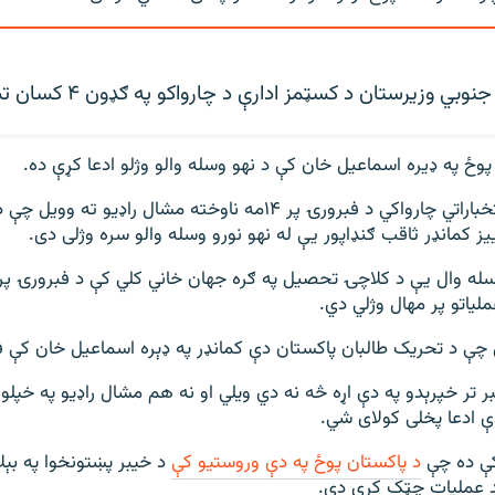
بي وزیرستان د کسټمز ادارې د چارواکو په ګډون ۴ کسان تښتولي دي
پوځ په ډیره اسماعیل خان کې د نهو وسله والو وژلو ادعا کړې ده.
د پاکستان یو استخباراتي چارواکي د فبرورۍ پر ۱۴مه ناوخته مشال راډیو ته
یز کمانډر ثاقب ګنډاپور یې له نهو نورو وسله والو سره وژلی دی.
چې د تحریک طالبان پاکستان دې کمانډر په ډېره اسماعیل خان کې ف
ر تر خپرېدو په دې اړه څه نه دي ویلي او نه هم مشال راډیو په خپلوا
ې ادعا پخلی کولای شي.
کې ده چې
د پاکستان پوځ په دې وروستیو کې
د خیبر پښتونخوا په بېل
د عملیات چټک کړي دي.