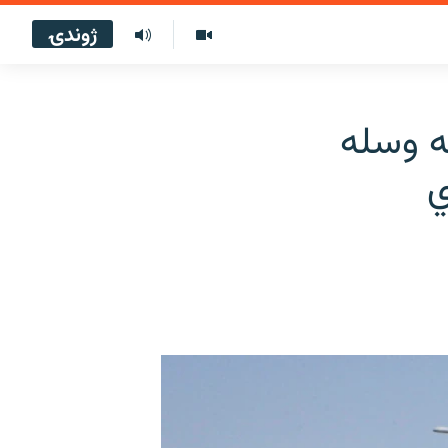
ژوندۍ
ه وسله
ي