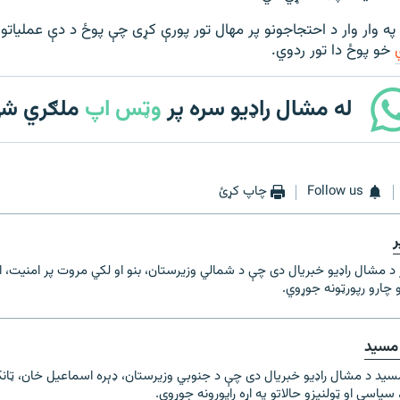
ه وار وار د احتجاجونو پر مهال تور پورې کړی چې پوځ د دې عملیاتو
خو پوځ دا تور ردوي.
له مشال راډیو سره پر
وټس اپ
ملګري ش
Follow us
چاپ کړئ
ر
 د مشال راډیو خبریال دی چې د شمالي وزیرستان، بنو او لکي مروت پر امنیت، 
و چارو رپورټونه جوړوي.
مسید
سید د مشال راډیو خبریال دی چې د جنوبي وزیرستان، ډېره اسماعیل خان، ټان
 سیاسي او ټولنیزو حالاتو په اړه راپورونه جوړوي.