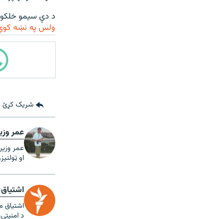
د دې سیمو خلکو پ
ولس په نښه کوي
شریک کړئ
عمر وزی
عمر وزیر
او ټولنیز
اشتیاق 
اشتیاق م
د امنیتي،