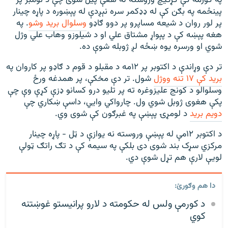
په کورمه کې کړکیچ وروسته له هغې پیل شوی چې د نومبر پر
پینځمه په بګن کې له ډډکمر سره نېږدې له پېښوره د پاړه چینار
پر لور روان د شیعه مساپرو پر دوو ګاډو
وسلوال برید وشو
. په
هغه پېښه کې د پېواړ مشتاق علي او د شیلوزو وهاب علي وژل
شوي او ورسره یوه ښځه لږ ژوبله شوې ده.
تر دې وړاندې د اکتوبر پر ۱۲مه د مقبلو د قوم د ګاډو پر کاروان په
بريد کې ۱۷ تنه ووژل
شول. تر دې مخکې، پر همدغه ورځ
وسلوالو د کونج عليزوغره ته پر تليو درو کسانو ډزې کړې وې چې
پکې هغوی ژوبل شوي ول. چارواکي وایي، داسې ښکاري چې
دویم برید
د لومړۍ پېښې په غبرګون کې شوی وي.
د اکتوبر ۱۲مې له پېښې وروسته نه يوازې د ټل - پاړه چینار
مرکزي سړک بند شوی دی بلکې په سيمه کې د تګ راتګ ټولې
لويې لارې هم تړل شوې دي.
دا هم وګورئ:
د کورمې ولس له حکومته د لارو پرانیستو غوښتنه
کوي