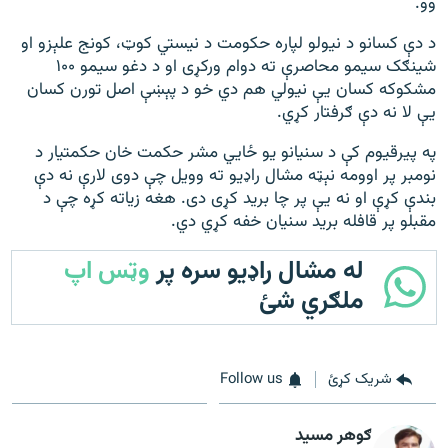
وو.
د دې کسانو د نيولو لپاره حکومت د نیستي کوټ، کونج علېزو او
شینګک سيمو محاصرې ته دوام ورکړی او د دغو سيمو ۱۰۰
مشکوکه کسان يې نیولي هم دي خو د پېښې اصل تورن کسان
يې لا نه دې ګرفتار کړي.
په پیرقیوم کې د سنیانو یو ځايي مشر حکمت خان حکمتیار د
نومبر پر اوومه نېټه مشال راډیو ته وويل چې دوی لارې نه دې
بندې کړې او نه يې پر چا برید کړی دی. هغه زیاته کړه چې د
مقبلو پر قافله برید سنيان خفه کړي دي.
له مشال راډیو سره پر
وټس اپ
ملګري شئ
شریک کړئ
Follow us
ګوهر مسید