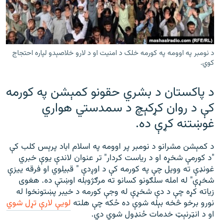
رشئ
۱۴ ساعته راډیويي خپرونې
Gandhara
د نومبر په اوومه په کورمه خلک د امنیت او د لارو خلاصېدو لپاره احتجاج
موږ وڅارئ
کوي.
د پاکستان د بشري حقونو کمېشن په کورمه
کې د روان کړکېچ د سمدستي هواري
د ازادې اروپا راډیو ټولې ووبپاڼې
غوښتنه کړې ده.
د کمېشن مشرانو د نومبر پر اوومه په اسلام اباد پرېس کلب کې
"د کورمې شخړه او د رياست کردار" تر عنوان لاندې يوې خبري
غونډې ته وويل چې په کورمه کې د اوږدې " قبيلوي او فرقه يیزې
شخړې" له امله سلګونو کسانو ته مرګژوبله اوښتې ده. هغوی
زياته کړه چې د دې شخړې له وجې کورمه د خيبر پښتونخوا له
نورو برخو څخه بېله شوې ده ځکه چې هلته
لويې لارې تړل شوي
او د انټرنېټ خدمات ځنډول شوي دي.