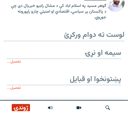
ګوهر مسید په اسلام اباد کې د مشال راډیو خبریال دی چې
د پاکستان پر سیاسي، اقتصادي او امنیتي چارو راپورونه
جوړوي.
لوست ته دوام ورکړئ
سیمه او نړۍ
تفصیل...
پښتونخوا او قبایل
تفصیل...
موږ وڅارئ
ژوندۍ