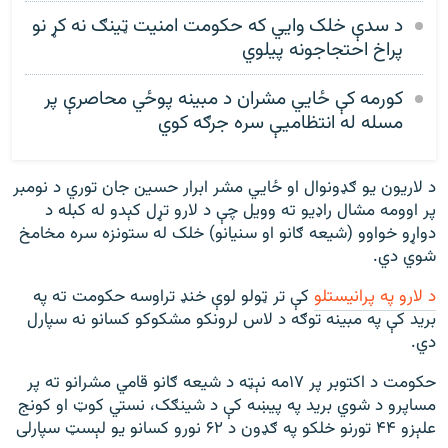
د سدې خلک وايي که حکومت امنيت ټينګ نه کړ نو
پراخ احتجاجونه پيلوي
کورمه کې ځايي مشران د مبينه پوځي محاصرې پر
مسله له انتظاميې سره جرګه کوي
د لاریون يو ګډونوال او ځايي مشر ابرار حسین جان توري د نومبر
پر اوومه مشال راډيو ته وویل چې د لارو تړل کېدو له کبله د
دواړو خواوو (شيعه ګانو او سنیانو) خلک له ستونزه سره مخامخ
شوي دي.
د لارو په پرانیستلو
کې تر ټولو لوې خنډ تراوسه حکومت ته په
بريد کې په مبینه توګه د لاس لرونکو مشکوکو کسانو نه سپارل
دي.
حکومت د اکتوبر پر ۱۷مه نېټه د شیعه ګانو قامي مشرانو ته پر
مساپرو د شوي برید په پیښه کې د شینګک، نستي کوټ او کونج
علېزو ۴۴ تورنو خلکو په ګډون د ۶۲ نورو کسانو یو لېسټ سپارلی