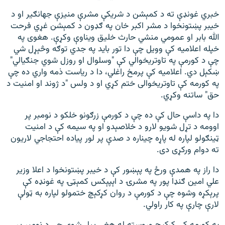
خبري غونډې ته د کمېشن د شريکې مشرې منيزې جهانګير او د
خيبر پښتونخوا د مشر اکبر خان په ګډون د کمېشن غړي فرحت
الله بابر او عمومي منشي حارث خليق ويناوې وکړې. هغوی په
خپله اعلاميه کې وويل چې دا تور بايد په جدي توګه وڅېړل شي
چې د کورمې په تاوتريخوالي کې "وسلوال او روزل شوي جنګيالي"
ښکېل دي. اعلاميه کې پرمخ راغلي، دا د رياست ذمه واري ده چې
په کورمه کې تاوتريخوالی ختم کړي او د ولس "د ژوند او امنیت د
حق" ساتنه وکړي.
دا په داسې حال کې ده چې د کورمې زرګونو خلکو د نومبر پر
اوومه د تړل شویو لارو د خلاصېدو او په سيمه کې د امنيت
ټينګولو لپاره له پاړه چيناره د صدې پر لور پياده احتجاجي لاریون
ته دوام ورکړی دی.
دا راز په همدې ورځ په پېښور کې د خيبر پښتونخوا د اعلا وزير
علي امين ګنډا پور په مشرۍ د اېپېکس کمېټۍ په غونډه کې
پرېکړه وشوه چې د کورمې د روان کړکېچ ختمولو لپاره به ټولې
لارې چارې په کار راولي.