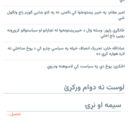
امیر مقام: په خیبر پښتونخوا کې ناامنۍ ته په کتو ښایي ګورنر راج ولګول
شي
ځانګړی راپور: وسله وال د خيبرپښتونخوا له تجارانو او سیاستوالو کروړونه
روپۍ باج اخلي
عبادالله خان: تحریک انصاف خپله په سیاسي چارو کې د پوځ مداخلې ته
لاره هواره کړې ده
اڅکزی: پوځ دې په سیاست کې لاسوهنه ودروي
لوست ته دوام ورکړئ
سیمه او نړۍ
تفصیل...