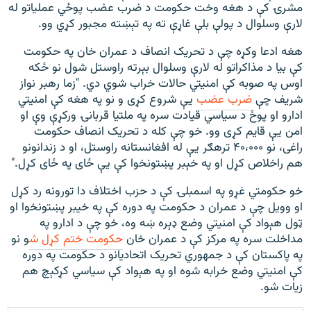
مشرۍ کې د هغه وخت حکومت د ضرب عضب پوځي عملیاتو له
لارې وسلوال د پولې بلې غاړې ته په تېښته مجبور کړي وو.
هغه ادعا وکړه چې د تحريک انصاف د عمران خان په حکومت
کې بیا د مذاکراتو له لارې وسلوال بېرته راوستل شول نو ځکه
اوس په صوبه کې امنیتي حالات خراب شوي دي. "زما رهبر نواز
شریف چې
ضرب عضب
یې شروع کړی و نو په هغه کې امنیتي
ادارو او پوځ د سیاسي قیادت سره په ملتیا قربانۍ ورکړې وې او
امن یې قایم کړی وو. خو چې کله د تحریک انصاف حکومت
راغی، نو ۴۰،۰۰۰ ترهګر یې له افغانستانه راوستل، او د زندانونو
هم راخلاص کړل او په خېبر پښتونخوا کې یې ځای په ځای کړل."
خو حکومتي غړو په اسمبلۍ کې د حزب اختلاف دا تورونه رد کړل
او وویل چې د عمران د حکومت په دوره کې په خیبر پښتونخوا او
ټول هېواد کې امنیتي وضع ډېره ښه وه، خو چې د ادارو په
مداخلت سره په مرکز کې د عمران خان
حکومت ختم کړل ش
و نو
په پاکستان کې د جمهوري تحریک اتحادیانو د حکومت په دوره
کې امنیتي وضع خرابه شوه او په هېواد کې سیاسي کړکېچ هم
زیات شو.