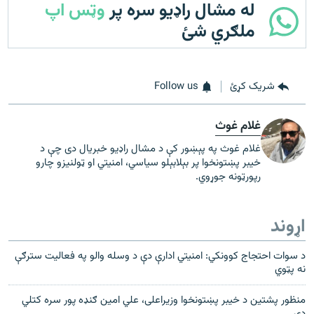
له مشال راډیو سره پر
وټس اپ
ملګري شئ
شریک کړئ
Follow us
غلام غوث
غلام غوث په پېښور کې د مشال راډیو خبریال دی چې د
خیبر پښتونخوا پر بېلابېلو سیاسي، امنیتي او ټولنیزو چارو
رپورټونه جوړوي.
اړوند
د سوات احتجاج کوونکي: امنيتي ادارې دې د وسله والو په فعاليت سترګې
نه پټوي
منظور پشتين د خیبر پښتونخوا وزیراعلی، علي امین ګنډه پور سره کتلي
دي