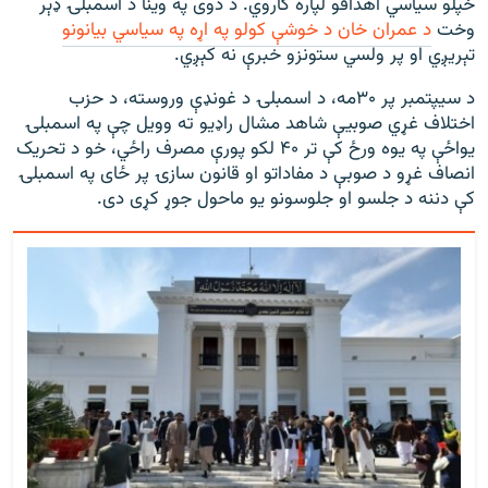
خپلو سیاسي اهدافو لپاره کاروي. د دوی په وينا د اسمبلۍ ډېر
وخت
د عمران خان د خوشې کولو په اړه په سیاسي بیانونو
تېريږي او پر ولسي ستونزو خبرې نه کېږي.
د سیپتمبر پر ۳۰مه، د اسمبلۍ د غونډې وروسته، د حزب
اختلاف غړي صوبیې شاهد مشال راډیو ته وویل چې په اسمبلۍ
یواځې په یوه ورځ کې تر ۴۰ لکو پورې مصرف راځي، خو د تحریک
انصاف غړو د صوبې د مفاداتو او قانون سازۍ پر ځای په اسمبلۍ
کې دننه د جلسو او جلوسونو یو ماحول جوړ کړی دی.