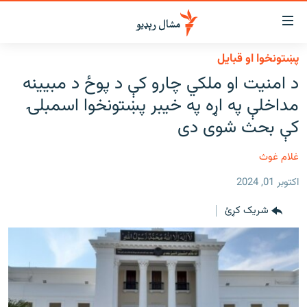
اسرسي
ای
پښتونخوا او قبایل
کور
مومي
د امنيت او ملکي چارو کې د پوځ د مبیینه
اڼې
لنډ خبرونه
مداخلې په اړه په خیبر پښتونخوا اسمبلۍ
ا
وضوع
پښتونخوا او قبایل
کې بحث شوی دی
ه
بلوچستان
اړ
غلام غوث
ئ
پاکستان
مومي
اکتوبر 01, 2024
افغانستان
ا
شریک کړئ
ورپاڼې
نړۍ
ه
ځانګړې مرکې، شننې
اړ
ئ
انځور او ویډیو
ټون
ه
اوونیزې خپرونې