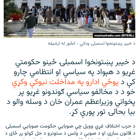
رشئ
۱۴ ساعته راډیويي خپرونې
Gandhara
موږ وڅارئ
د خیبر پښتونخوا اسمبلۍ وداني - انځور له ارشيفه
د خیبر پښتونخوا اسمبلۍ ځينو حکومتي
د ازادې اروپا راډیو ټولې ووبپاڼې
غړیو د هېواد په سیاسي او انتظامي چارو
کې د
پوځي ادارو په مداخلت نيوکې وکړي
خو د د مخالفو سیاسي ګوندونو غړيو پر
پخواني وزيراعظم عمران خان د وسله والو د
بیا بحالۍ تور پورې کړ.
د حزب اختلاف غړي وويل چې صوبایي حکومت صوبایي اسمبلۍ
د قانون سازۍ او د صوبې د ولس د ستونزو د حل کولو پر ځای د