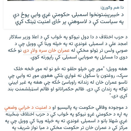
دا هم وګورئ:
د خیبرپښتونخوا اسمبلۍ حکومتي غړي وايي پوځ دې
په سیاست کې د لاسوهنې پر ځای امنيت ټينګ کړي
د حزب اختلاف د دا ډول نیوکو په ځواب کې د اعلا وزیر سلاکار
امجد علي د اسمبلۍ غونډې ته په خپله وینا کې وویل چې د
صوبې ولس تر ټولو مخکې له
عمران خان سره ولاړ دی
نو ځکه
دوی دا مسایل په صوبایي اسمبلۍ کې راپورته کوي.
هغه وویل: "موږ چې خپلو حلقو ته ځو نو له موږ څخه خلک
سړک، روغتون یا سکول نه غواړي بلکې هغوی موږ ته وايي چې
تاسو عمران خان له زندانه راوباسئ ځکه چې هغه په غیر اییني
توګه په زندان کې دی. ظالم حکمرانانو او ظالم اسټبلشمنټ بند
کړی دی."
د موجوده وفاقي حکومت په پالیسیو او
د امنیت د خرابې وضعې
په اړه د حکومتي غړو نیوکو په ځواب کې د حزب اختلاف ښځینه
غړې شهلا بانو د اسمبلۍ غونډې ته په خپله وینا کې وویل چې په
مرکز کې د عمران خان تر حکومت مخکې د میا نواز شریف په