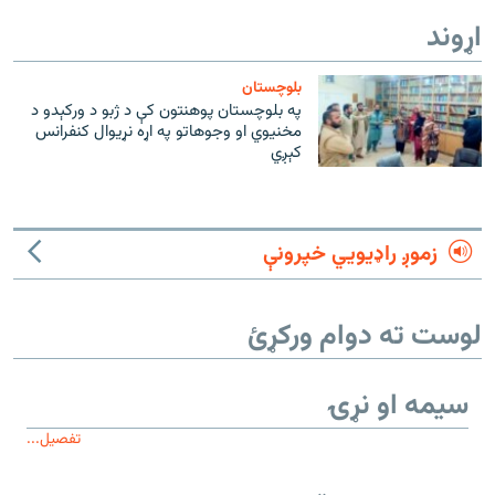
اړوند
بلوچستان
په بلوچستان پوهنتون کې د ژبو د ورکېدو د
مخنيوي او وجوهاتو په اړه نړيوال کنفرانس
کېږي
زموږ راډیويي خپرونې
لوست ته دوام ورکړئ
سیمه او نړۍ
تفصیل...