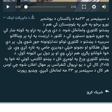
رشئ
۱۴ ساعته راډیويي خپرونې
Auto
0:00
2:01
240p
Gandhara
د ډاېرېکټ لېنک
د سېپټېمبر پر ۲۳مه د پاکستان د يوشمېر
نورو برخو په څېر په بلوچستان کې هم د
360p
پښتنو کلتوري ولمانځل شوه. د دې ورځې په تړاو په کوټه ښار کې
موږ وڅارئ
480p
480p
360p
240p
Auto
په جوړو شويو دستورو کې د کلتور د ارزښت په اړه پر ويناګانو
سربېره د پښتنو د کلتوري توکو نندارتونونه جوړ شوي ول. پر دې
720p
1080p
720p
مهال هلکانو او نجونو خپلې دوديزې جامې په غاړه کړې وې. بل
1080p
خوا ځوانانو پګړۍ هم تړلې وې او پر ډول يې اتڼونه کول. د
د ازادې اروپا راډیو ټولې ووبپاڼې
پښتنو کلتوري ورځ په لومړي ځل د پښتو اکاډمۍ کوټې له خوا په
۲۰۱۵ز کال کې د يو نړيوال کنفرانس پر مهال اعلان شوه چې اوس
هر کال د سېپټمبر پر ۲۳ مه لمانځل کیږي. ويډيو رپورټ
شریک کړئ