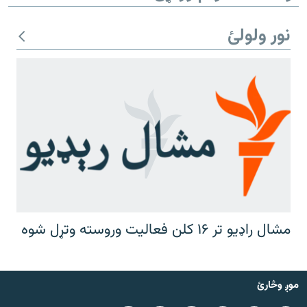
نور ولولئ
مشال راډیو تر ۱۶ کلن فعالیت وروسته وتړل شوه
موږ وڅارئ