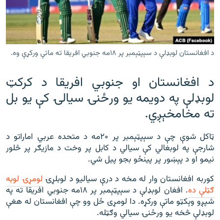
رشئ
۱۴ ساعته راډیويي خپرونې
Gandhara
د افغانستان لوبډلې د سېپټېمبر پر ۱۸مه جنوبي افريقا ته ماتې ورکړې وه.
موږ وڅارئ
د افغانستان او جنوبي افریقا د کرکټ
لوبډلې په دویمه یو ورځنۍ سیالۍ کې یو بل
د ازادې اروپا راډیو ټولې ووبپاڼې
ته مخامخېږي.
ټاکل شوې چې د سېپټېمبر پر ۲۰مه د متحده عربي اماراتو د
شارجې په لوبغالي کې سیالي د کابل پر وخت د مازیګر پر څلور
نیمو او د پېښور پر پینځو بجو پیل شي.
کوربه افغانستان وار له مخه د درې سیالیو د لوبلړۍ
لومړۍ لوبه
ګټلې ده
. افغان لوبډلې د سېپټېمبر پر ۱۸مه جنوبي افریقا ته په
شپږو وېکټو ماتې ورکړه. دا لومړی ځل وو چې افغانستان له هغې
لوبډلې څخه یو ورځنۍ سیالي وګټله.