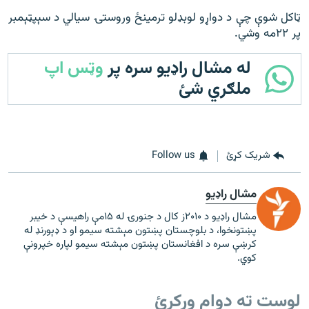
ټاکل شوې چې د دواړو لوبډلو ترمینځ وروستۍ سیالي د سېپټېمبر
پر ۲۲مه وشي.
له مشال راډیو سره پر
وټس اپ
ملګري شئ
شریک کړئ
Follow us
مشال راډیو
مشال راډیو د ۲۰۱۰ز کال د جنورۍ له ۱۵مې راهیسې د خیبر
پښتونخوا، د بلوچستان پښتون مېشته سیمو او د ډېورنډ له
کرښې سره د افغانستان پښتون مېشته سیمو لپاره خپرونې
کوي.
لوست ته دوام ورکړئ