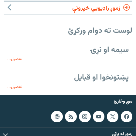
زموږ راډیويي خپرونې
لوست ته دوام ورکړئ
سیمه او نړۍ
تفصیل...
پښتونخوا او قبایل
تفصیل...
موږ وڅارئ
زموږ له پاڼې