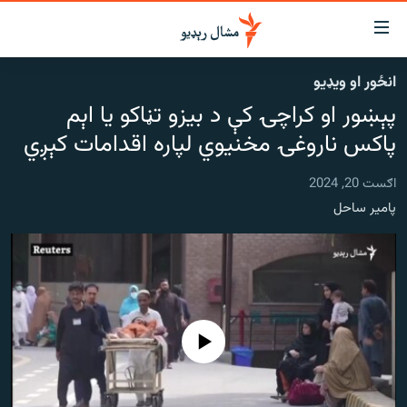
اسرسي
ای
انځور او ویډیو
کور
مومي
پېښور او کراچۍ کې د بیزو تڼاکو یا اېم
اڼې
لنډ خبرونه
ا
پاکس ناروغۍ مخنیوي لپاره اقدامات کېږي
وضوع
پښتونخوا او قبایل
ه
اګست 20, 2024
بلوچستان
اړ
پامیر ساحل
ئ
پاکستان
مومي
افغانستان
ا
ورپاڼې
نړۍ
ه
ځانګړې مرکې، شننې
اړ
هېڅ میډیايي سرچینه اوس نشته
ئ
انځور او ویډیو
ټون
ه
اوونیزې خپرونې