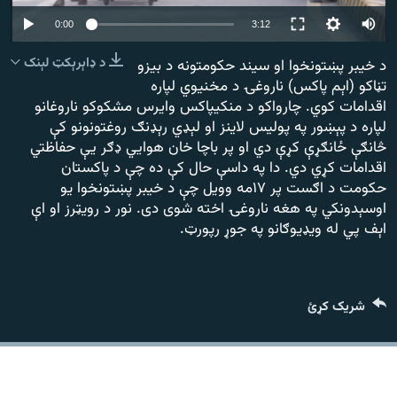
رشئ
۱۴ ساعته راډیويي خپرونې
Auto
0:00
3:12
240p
Gandhara
د ډاېرېکټ لېنک
د خیبر پښتونخوا او سیند حکومتونه د بیزو
تڼاکو (اېم پاکس) ناروغۍ د مخنیوي لپاره
360p
اقدامات کوي. چارواکو د منکيپاکس وایرس مشکوکو ناروغانو
موږ وڅارئ
480p
480p
360p
240p
Auto
لپاره د پېښور په پولیس لاینز او لېډي رېډنګ روغتونونو کې
څانګې ځانګړې کړې دي او پر باچا خان هوايي ډګر یې حفاظتي
720p
1080p
720p
اقدامات کړي دي. دا په داسې حال کې ده چې د پاکستان
1080p
حکومت د اګست پر ۱۷مه وویل چې د خیبر پښتونخوا یو
د ازادې اروپا راډیو ټولې ووبپاڼې
اوسېدونکي په هغه ناروغۍ اخته شوی دی. نور د رویټرز او اې
اېف پي له ویډیوګانو په جوړ رپورټ.
شریک کړئ