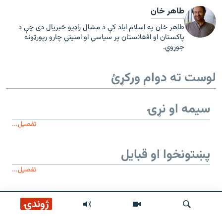
طاهر خان
طاهر خان په اسلام اباد کې د مشال راډیو خبریال دی چې د
پاکستان او افغانستان پر سیاسي او امنیتي چارو رپورټونه
جوړوي.
لوست ته دوام ورکړئ
سیمه او نړۍ
تفصیل...
پښتونخوا او قبایل
تفصیل...
موږ وڅارئ
ژوندۍ