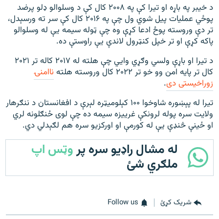
د خیبر په باړه او تیرا کې په ۲۰۰۸ کال کې د وسلوالو ډلو پرضد
پوځي عملیات پیل شوي ول چې په ۲۰۱۶ کال کې سر ته ورسېدل،
تر دې وروسته پوځ ادعا کړې وه چې ټوله سیمه یې له وسلوالو
پاکه کړې او تر خپل کنټرول لاندې یې راوستې ده.
د تیرا او باړې ولسي وګړي وایي چې هلته له ۲۰۱۷ کاله تر ۲۰۲۱
کال تر پایه امن وو خو تر ۲۰۲۲ کال وروسته هلته
ناامنۍ
زوراخیستی دی
.
تیرا له پېښوره شاوخوا ۱۰۰ کېلومیټره لېرې د افغانستان د ننګرهار
ولایت سره پوله لرونکې غرییزه سیمه ده چې لوی ځنګلونه لري
او ځینې څنډې یې له کورمې او اورکزیو سره هم لګېدلي دي.
له مشال راډیو سره پر
وټس اپ
ملګري شئ
شریک کړئ
Follow us