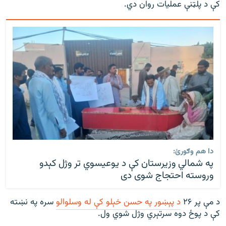
کې د پلټنې عملیات روان دي.
دا هم وګورئ:
په شمالي وزیرستان کې د یوعیسوي تر وژل کېدو
وروسته احتجاج شوی دی
د مې پر ۲۶
د پېښور په حسن خېلو کې له وسلوالو
سره په نښته
کې د پوځ دوه سرتېري وژل شوي ول.