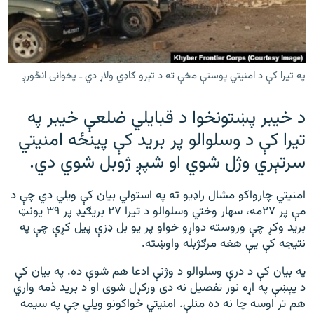
رشئ
۱۴ ساعته راډیويي خپرونې
Gandhara
په تیرا کې د امنیتي پوستې مخې ته د تېرو ګاډي ولاړ دي ـ پخوانی انځورږ
موږ وڅارئ
د خیبر پښتونخوا د قبایلي ضلعې خیبر په
تیرا کې د وسلوالو پر برید کې پینځه امنیتي
د ازادې اروپا راډیو ټولې ووبپاڼې
سرتېري وژل شوي او شپږ ژوبل شوي دي.
امنیتي چارواکو مشال راډیو ته په استولي بیان کې ویلي دي چې د
مې پر ۲۷مه، سهار وختي وسلوالو د تیرا ۲۷ بریګیډ پر ۳۹ یونټ
برید وکړ چې وروسته دواړو خواو پر یو بل ډزې پيل کړې چې په
نتیجه کې یې هغه مرګژبله واوښته.
په بیان کې د درې وسلوالو د وژنې ادعا هم شوې ده. په بیان کې
د پېښې په اړه نور تفصیل نه دی ورکړل شوی او د برید ذمه واري
هم تر اوسه چا نه ده منلې. امنیتي ځواکونو ویلي چې په سیمه