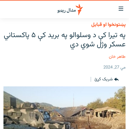
اسرسي
ای
پښتونخوا او قبایل
کور
مومي
په تیرا کې د وسلوالو په برید کې ۵ پاکستاني‌
اڼې
لنډ خبرونه
عسکر وژل شوي دي
ا
وضوع
پښتونخوا او قبایل
ه
طاهر خان
بلوچستان
اړ
مې 27, 2024
ئ
پاکستان
مومي
شریک کړئ
افغانستان
ا
ورپاڼې
نړۍ
ه
ځانګړې مرکې، شننې
اړ
ئ
انځور او ویډیو
ټون
ه
اوونیزې خپرونې