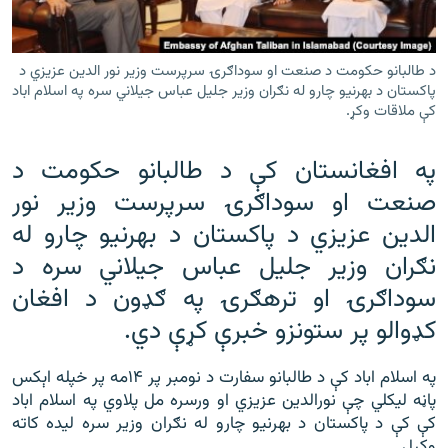
رشئ
۱۴ ساعته راډیويي خپرونې
Gandhara
د طالبانو حکومت د صنعت او سوداګرۍ سرپرست وزير نور الدين عزيزي د
پاکستان د بهرنيو چارو له نګران وزير جليل عباس جيلاني سره په اسلام اباد
کې ملاقات وکړ.
موږ وڅارئ
په افغانستان کې د طالبانو حکومت د
صنعت او سوداګرۍ سرپرست وزير نور
د ازادې اروپا راډیو ټولې ووبپاڼې
الدين عزيزي د پاکستان د بهرنيو چارو له
نګران وزير جليل عباس جيلاني سره د
سوداګرۍ او ترهګرۍ په ګډون د افغان
کډوالو پر ستونزو خبرې کړې دي.
په اسلام اباد کې د طالبانو سفارت د نومبر پر ۱۴مه پر خپله اېکس
پاڼه ليکلي چې نورالدين عزيزي او ورسره مل پلاوي په اسلام اباد
کې کې د پاکستان د بهرنيو چارو له نګران وزير سره ليده کاته
وکړل.