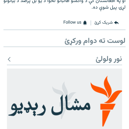
او په افغانستان کې د واکمنو طالبانو لخوا د يو بل پرضد د بيانونو
لړۍ پيل شوې ده.
شریک کړئ
Follow us
لوست ته دوام ورکړئ
نور ولولئ