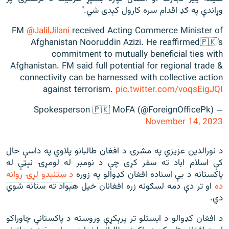
وړاندې په ګډ اقدام سره کارول کېدی شي."
FM
@JalilJilani
received Acting Commerce Minister of
Afghanistan Nooruddin Azizi. He reaffirmed🇵🇰’s
commitment to mutually beneficial ties with
Afghanistan. FM said full potential for regional trade &
connectivity can be harnessed with collective action
against terrorism.
pic.twitter.com/voqsEigJQI
— Spokesperson 🇵🇰 MoFA (@ForeignOfficePk)
November 14, 2023
د نورالدين عزيزي په مشرۍ د افغان طالبانو پلاوي په داسې حال
کې اسلام اباد ته سفر کړی چې د نومبر له لومړۍ نېټې له
پاکستانه د بې اسناده افغان کډوالو په زوره
د ستنېدو لړۍ روانه
ده
او تر دې دمه لسګونه زره افغانان خپل هېواد ته ستانه شوي
دي.
د افغان کډوالو د ايستلو تر پرېکړې وروسته د پاکستاني چاوراکو