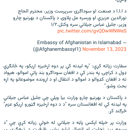
د ا.ا.ا د صنعت او سوداګرۍ سرپرست وزیر، محترم الحاج
نورالدین عزیزي او ورسره مل پلاوۍ د پاکستان د بهرنیو چارو
وزیر، جلیل عباس جیلاني سره وکتل.۱/۲
pic.twitter.com/gvQDwWNWeS
— Embassy of Afghanistan in Islamabad
(@AfghanembassyI1)
November 13, 2023
سفارت زياته کړې: "په ليدنه کې پر دوه اړخيزه اړیکو، په ځانګړي
ډول د کراچۍ په بندر کې د افغان سوداګرو بند پاتې اموالو، هېواد
ته د افغان کډوالو د اموالو د انتقال او د اړونده موضوعاتو په اړه
بحث وشو."
د پاکستان د بهرنيو چارو وزارت بيا ويلي چې جليل عباس جيلاني
په ليدنه کې له افغانستان سره "د د دوه اړخيزه ګټورو اړيکو عزم"
څرګند کړ.
وزارت پر خپله اېکس پاڼه د جيلاني له خولې زياته کړې چې "د
سیمه يیز تجارت او اتصال لپاره بشپړ ظرفیت د ترهګرۍ پر