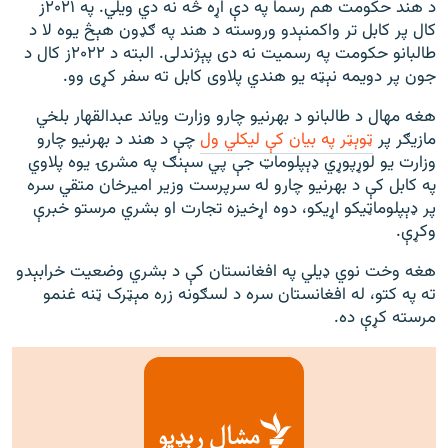
د هند حکومت هم رسما په دې اړه څه نه‌ دي ويلي‌. په ۲۰۲۱ز
کال پر کابل تر واکمنېدو وروسته د هند په ګډون هېڅ يوه لا د
طالبانو حکومت په رسميت نه دی پېژندلی. البته د ۲۰۲۲ز کال د
جون پر دويمه نېټه يو هندي پلاوی کابل ته سفر کړی وو.
هغه مهال د طالبانو د بهرنیو چارو وزارت ویاند عبدالقهار بلخي
مازیګر پر
ټوېټر په بیان کې لیکلي ول
چې د هند د بهرنیو چارو
وزارت یو لوړپوړي ډېپلوماټ جې پي سېنګ په مشرۍ یوه پلاوي
په کابل کې د بهرنیو چارو له سرپرست وزیر امیرخان متقي سره
پر ډېپلوماټيکو اړیکو، دوه اړخیزه تجارت او بشري مرستو خبرې
وکړې.
هغه وخت نوي ډیلي په افغانستان کې د بشري وضعیت خرابېدو
ته په کتو، له افغانستان سره د لسګونه زره مېټرک ټنه غنمو
مرسته کړې ده.