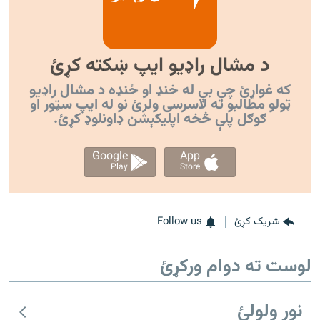
د مشال راډیو ایپ ښکته کړئ
که غواړئ چې بې له خنډ او ځنډه د مشال راډیو
ټولو مطالبو ته لاسرسی ولرئ نو له ایپ سټور او
ګوګل پلې څخه اپليکېشن ډاونلوډ کړئ.
Google
App
Play
Store
شریک کړئ
Follow us
لوست ته دوام ورکړئ
نور ولولئ