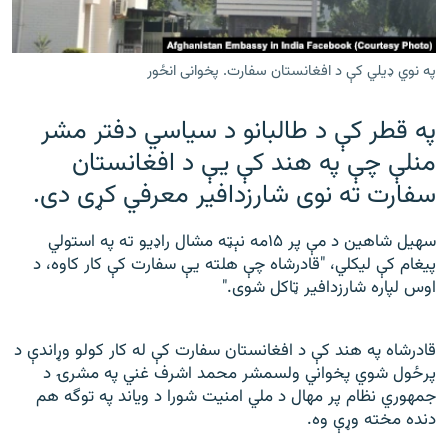
رشئ
۱۴ ساعته راډیويي خپرونې
Gandhara
په نوي ډيلي کې د افغانستان سفارت. پخوانی انځور
په قطر کې د طالبانو د سیاسي دفتر مشر
موږ وڅارئ
منلې چې په هند کې يې د افغانستان
سفارت ته نوی شارزدافیر معرفي کړی دی.
د ازادې اروپا راډیو ټولې ووبپاڼې
سهيل شاهين د مې پر ۱۵مه نېټه مشال راډیو ته په استولي
پیغام کې لیکلي، "قادرشاه چې هلته یې سفارت کې کار کاوه، د
اوس لپاره شارزدافیر ټاکل شوی."
قادرشاه په هند کې د افغانستان سفارت کې له کار کولو وړاندې د
پرځول شوي پخواني ولسمشر محمد اشرف غني په مشرۍ د
جمهوري نظام پر مهال د ملي امنیت شورا د ویاند په توگه هم
دنده مخته وړې وه.