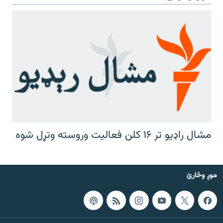
مشال راډیو تر ۱۶ کلن فعالیت وروسته وتړل شوه
موږ وڅارئ