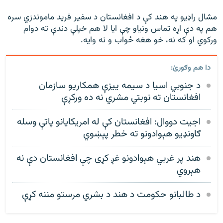
مشال راډیو په هند کې د افغانستان د سفیر فرید‌ ماموندزي سره
هم په دې اړه تماس ونياو چې ایا لا هم خپلې دندې ته دوام
ورکوي او که نه، خو هغه ځواب و نه وایه‌.
دا هم وګورئ:
د جنوبي اسيا د سيمه ييزې همکاريو سازمان
افغانستان ته نوبتي مشري نه ده ورکړې
اجیت دووال: افغانستان کې له امریکایانو پاتې وسله
ګاونډیو هېوادونو ته خطر پېښوي
هند پر غربي هېوادونو غږ کړی چې افغانستان دې نه
هېروي
د طالبانو حکومت د هند د بشري مرستو مننه کړې