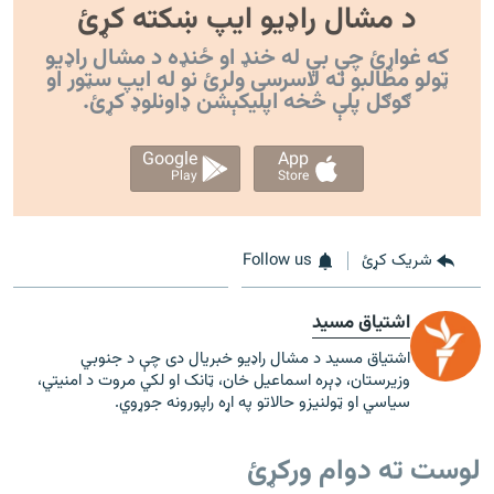
د مشال راډیو ایپ ښکته کړئ
که غواړئ چې بې له خنډ او ځنډه د مشال راډیو
ټولو مطالبو ته لاسرسی ولرئ نو له ایپ سټور او
ګوګل پلې څخه اپليکېشن ډاونلوډ کړئ.
Google
App
Play
Store
شریک کړئ
Follow us
اشتیاق مسید
اشتیاق مسید د مشال راډیو خبریال دی چې د جنوبي
وزیرستان، ډېره اسماعیل خان، ټانک او لکي مروت د امنیتي،
سیاسي او ټولنیزو حالاتو په اړه راپورونه جوړوي.
لوست ته دوام ورکړئ