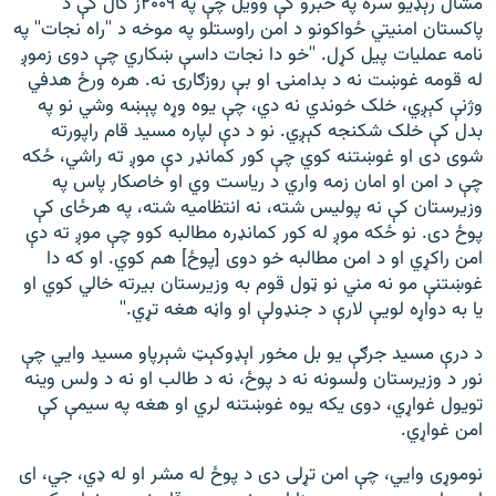
مشال رېډيو سره په خبرو کې وویل چې په ۲۰۰۹ز کال کې د
پاکستان امنیتي ځواکونو د امن راوستلو په موخه د ''راه نجات'' په
نامه عملیات پیل کړل. ''خو دا نجات داسې ښکاري چې دوی زموږ
له قومه غوښت نه د بدامنۍ او بې روزګارۍ نه. هره ورځ هدفي
وژنې کېږي، خلک خوندي نه دي، چې یوه وړه پېښه وشي نو په
بدل کې خلک شکنجه کېږي. نو د دې لپاره مسید قام راپورته
شوی دی او غوښتنه کوي چې کور کمانډر دې موږ ته راشي، ځکه
چې د امن او امان زمه واري د ریاست وي او خاصکار پاس په
وزیرستان کې نه پولیس شته، نه انتظامیه شته، په هرځای کې
پوځ دی. نو ځکه موږ له کور کمانډره مطالبه کوو چې موږ ته دې
امن راکړي او د امن مطالبه خو دوی [پوځ] هم کوي. او که دا
غوښتنې مو نه مني نو ټول قوم به وزیرستان بیرته خالي کوي او
یا به دواړه لویې لارې د جنډولې او واڼه هغه تړي.''
د درې مسید جرګې یو بل مخور اېډوکېټ شېرپاو مسید وايي چې
نور د وزیرستان ولسونه نه د پوځ، نه د طالب او نه د ولس وینه
تویول غواړي، دوی یکه یوه غوښتنه لري او هغه په سیمې کې
امن غواړي.
نوموړی وايي، چې امن تړلی دی د پوځ له مشر او له ډي، جي، ای