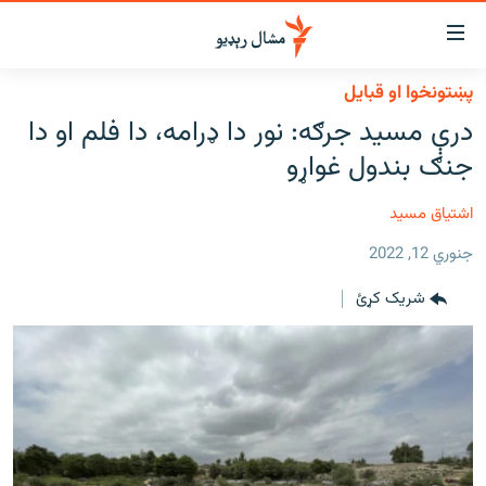
اسرسي
ای
پښتونخوا او قبایل
کور
مومي
درې مسید جرګه: نور دا ډرامه، دا فلم او دا
اڼې
لنډ خبرونه
جنګ بندول غواړو
ا
وضوع
پښتونخوا او قبایل
ه
اشتیاق مسید
بلوچستان
اړ
جنوري 12, 2022
ئ
پاکستان
مومي
شریک کړئ
افغانستان
ا
ورپاڼې
نړۍ
ه
ځانګړې مرکې، شننې
اړ
ئ
انځور او ویډیو
ټون
ه
اوونیزې خپرونې