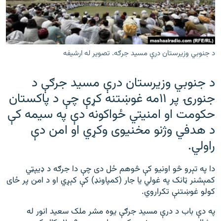
رشئ
۱۴ ساعته راډیويي خپرونې
Gandhara
د جنوبي وزیرستان درې مسید جرګه. تصویر له ارشیفه
موږ وڅارئ
د جنوبي وزیرستان درې مسید جرګې د
جنورۍ پر ۱۱مه غوښتنه کړې چې د پاکستان
د ازادې اروپا راډیو ټولې ووبپاڼې
حکومت او امنیتي ځواکونه دې په سیمه کې
د هدفي وژنو مخنیوی وکړي او امن دې
راولي.
دا په تېرو څو اونیو کې څوهم ځل دی چې دا جرګه د ډیپټي
کمېشنر ټانک په غولي یا جار (کمپاونډ) کې کېږي او د امن پر ځای
کولو غوښتنې تکراروي.
په دې باب د درې مسید جرګې یوه مشر ملک سعید انور له