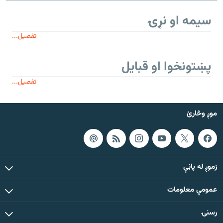
سیمه او نړۍ
تفصیل...
پښتونخوا او قبایل
تفصیل...
موږ وڅارئ
زموږ له پاڼې
عمومي معلومات
رسنۍ