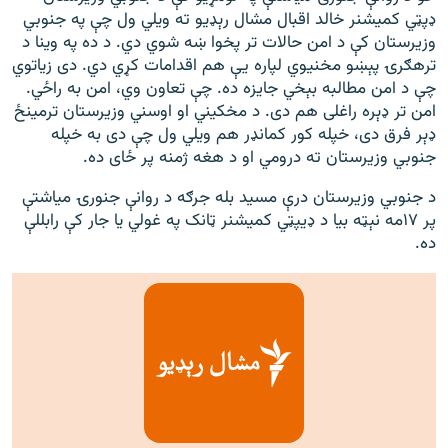
ډپټي کمیشنر خالد اقبال مشال رېډیو ته ویلي ول چې په جنوبي
وزیرستان کې د امن حالات تر پخوا ښه شوي دي. د ده په وینا د
ترهګرۍ پېښو مخنیوي لپاره یې هم اقدامات کړي دي. دی زیاتوي
چې د امن مطالبه بېخي جایزه ده. چې تعاون وي، امن به راځي.
امن تر ډېره راغلی هم دی. د مخکیني او اوسني وزیرستان ترمینځ
ډېر فرق دی، خپله کور کمانډر هم ویلي ول چې دی به خپله
جنوبي وزیرستان ته درومي او د هغه ژمنه پر ځای ده.
د جنوبي وزیرستان درې مسید بله جرګه د روانې جنورۍ میاشتې
پر ۱۷مه نېټه بیا د ډیپټي کمیشنر ټانک په غولي یا جار کې رابللې
ده.