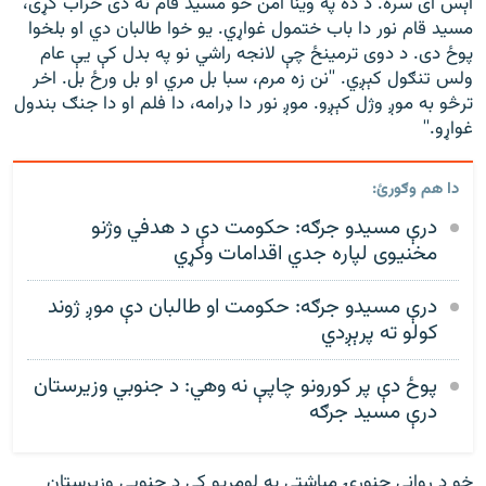
اېس ای سره. د ده په وینا امن خو مسید قام نه دی خراب کړی،
مسید قام نور دا باب ختمول غواړي. یو خوا طالبان دي او بلخوا
پوځ دی. د دوی ترمینځ چې لانجه راشي نو په بدل کې یې عام
ولس تنګول کېږي. ''نن زه مرم، سبا بل مري او بل ورځ بل. اخر
ترڅو به موږ وژل کېږو. موږ نور دا ډرامه، دا فلم او دا جنګ بندول
غواړو.''
دا هم وګورئ:
درې مسیدو جرګه: حکومت دې د هدفي وژنو
مخنیوی لپاره جدي اقدامات وکړي
درې مسیدو جرګه: حکومت او طالبان دې موږ ژوند
کولو ته پرېږدي
پوځ دې پر کورونو چاپې نه وهي: د جنوبي وزیرستان
درې مسید جرګه
خو د روانې جنورۍ میاشتې په لومړیو کې د جنوبي وزیرستان