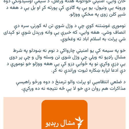
خان وايي، امنیتي ځواکونه هلته ورغلل، د سیمې اوسیدونکي دوه
وروڼه یې ونیول، یو یې په ګاډي کې پورته کړ او بل یې د هغه د
شپږ کلن زوی په مخکې ووژلو.
نوموړی غوښتنه کوي چې د وژل شوي تن له کورنۍ سره دې
انصاف وشي. هغه وايي، که خبرې یې وانه ورېدل شوې نو کېدای
شي پرلت به اسلام اباد ته وغځوي.
خو په سیمه کې یو امنیتي چارواکي د نوم نه ښودلو په شرط
مشال راډیو ته ویلي چې وژل شوی تن وسله وال و چې پر دوی
یې ډزې وکړې نو په ځوابي ډزو کې یې هغه ووژلو خو نوموړي د
دې ادعا لپاره ښکاره ثبوت وړاندې نه کړ.
د ضلعي انتظامیې او پرلت والو ترمنځ د دوه ورځو راهیسې
مذاکرات هم روان دي خو لا یې څه نتیجه نه ده ورکړې.