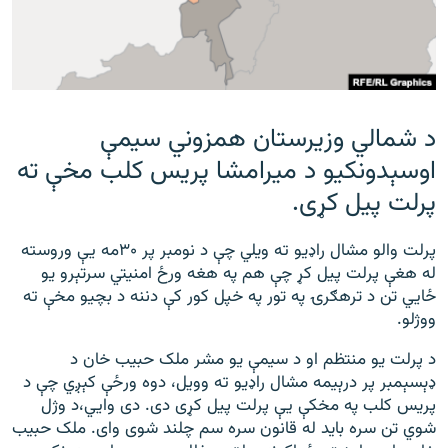
رشئ
۱۴ ساعته راډیويي خپرونې
Gandhara
موږ وڅارئ
د شمالي وزیرستان همزوني سیمې
اوسېدونکیو د میرامشا پریس کلب مخې ته
پرلت پیل کړی.
د ازادې اروپا راډیو ټولې ووبپاڼې
پرلت والو مشال راډیو ته ویلي چې د نومبر پر ۳۰مه یې وروسته
له هغې پرلت پیل کړ چې هم په هغه ورځ امنیتي سرتېرو یو
ځايي تن د ترهګرۍ په تور په خپل کور کې دننه د بچیو مخې ته
ووژلو.
د پرلت یو منتظم او د سیمې یو مشر ملک حبیب خان د
ډېسېمبر پر درېیمه مشال راډیو ته وویل، دوه ورځې کېږي چې د
پریس کلب په مخکې یې پرلت پیل کړی دی. دی وايي،د وژل
شوي تن سره باید له قانون سره سم چلند شوی وای. ملک حبیب