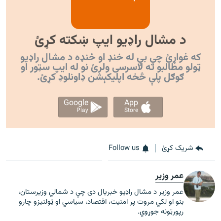
د مشال راډیو ایپ ښکته کړئ
که غواړئ چې بې له خنډ او ځنډه د مشال راډیو
ټولو مطالبو ته لاسرسی ولرئ نو له ایپ سټور او
ګوګل پلې څخه اپليکېشن ډاونلوډ کړئ.
Google
App
Play
Store
شریک کړئ
Follow us
عمر وزیر
عمر وزیر د مشال راډیو خبریال دی چې د شمالي وزیرستان،
بنو او لکي مروت پر امنیت، اقتصاد، سیاسي او ټولنیزو چارو
رپورټونه جوړوي.