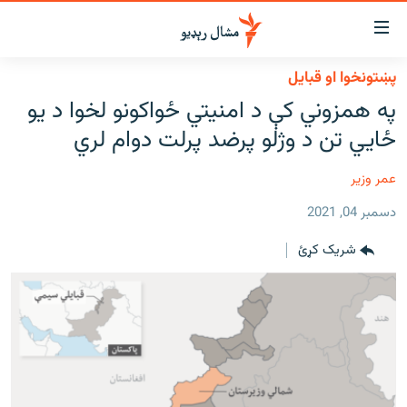
اسرسي
ای
پښتونخوا او قبایل
کور
مومي
په همزوني کې د امنیتي ځواکونو لخوا د یو
اڼې
لنډ خبرونه
ځايي تن د وژلو پرضد پرلت دوام لري
ا
وضوع
پښتونخوا او قبایل
ه
عمر وزیر
بلوچستان
اړ
دسمبر 04, 2021
ئ
پاکستان
مومي
شریک کړئ
افغانستان
ا
ورپاڼې
نړۍ
ه
ځانګړې مرکې، شننې
اړ
ئ
انځور او ویډیو
ټون
ه
اوونیزې خپرونې