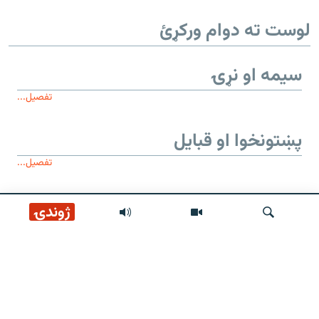
لوست ته دوام ورکړئ
سیمه او نړۍ
تفصیل...
پښتونخوا او قبایل
تفصیل...
موږ وڅارئ
ژوندۍ
لټون
زموږ له پاڼې
عمومي معلومات