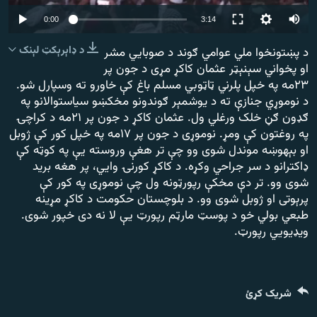
رشئ
۱۴ ساعته راډیويي خپرونې
Auto
0:00
3:14
240p
Gandhara
د ډاېرېکټ لېنک
د پښتونخوا ملي عوامي ګوند د صوبايي مشر
او پخواني سېنېټر عثمان کاکړ مړی د جون پر
360p
۲۳مه په خپل پلرني ټاټوبي مسلم باغ کې خاورو ته وسپارل شو.
موږ وڅارئ
480p
480p
360p
240p
Auto
د نوموړي جنازې ته د یوشمېر ګوندونو مخکښو سیاستوالانو په
ګډون ګڼ خلک ورغلي ول. عثمان کاکړ د جون پر ۲۱مه د کراچۍ
720p
1080p
720p
په روغتون کې ومړ. نوموړی د جون پر ۱۷مه په خپل کور کې ژوبل
1080p
او بېهوښه موندل شوی وو چې تر هغې وروسته یې په کوټه کې
د ازادې اروپا راډیو ټولې ووبپاڼې
ډاکترانو د سر جراحي وکړه. د کاکړ کورنۍ وايي، پر هغه برید
شوی وو. تر دې مخکې رپورټونه ول چې نوموړی په کور کې
پرېوتی او ژوبل شوی وو. د بلوچستان حکومت د کاکړ مړینه
طبعي بولي خو د پوسټ مارټم رپورټ یې لا نه دی خپور شوی.
ویډیويي رپورټ.
شریک کړئ