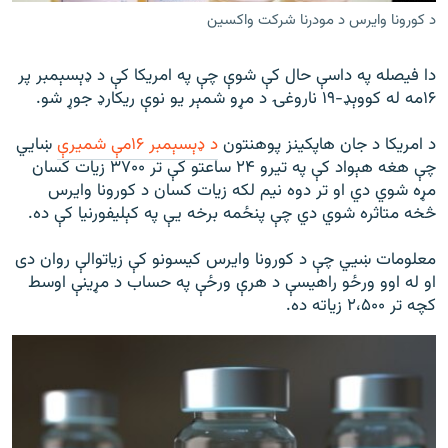
د کورونا وایرس د مودرنا شرکت واکسین
دا فيصله په داسې حال کې شوې چې په امريکا کې د ډېسېمبر پر
۱۶مه له کووېډ-۱۹ ناروغۍ د مړو شمېر يو نوې ريکارډ جوړ شو.
د امريکا د جان هاپکينز پوهنتون
د ډېسېمبر ۱۶مې شميرې
ښايي
چې هغه هېواد کې په تيرو ۲۴ ساعتو کې تر ۳۷۰۰ زيات کسان
مړه شوي دي او تر دوه نيم لکه زيات کسان د کورونا وايرس
څخه متاثره شوي دي چې پنځمه برخه يې په کېليفورنيا کې ده.
معلومات ښيي چې د کورونا وايرس کيسونو کې زياتوالې روان دی
او له اوو ورځو راهيسې د هرې ورځې په حساب د مړينې اوسط
کچه تر ۲،۵۰۰ زياته ده.