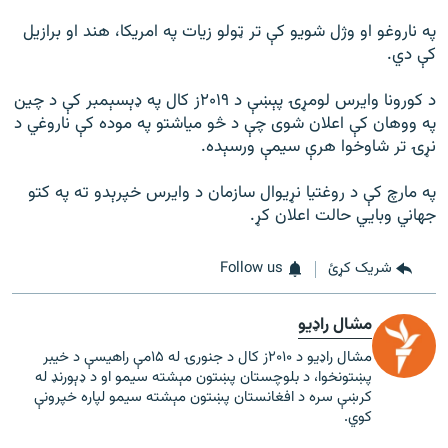
په ناروغو او وژل شویو کې تر ټولو زیات په امریکا، هند او برازیل
کې دي.
د کورونا وایرس لومړۍ پېښې د ۲۰۱۹ز کال په ډېسېمبر کې د چین
په ووهان کې اعلان شوی چې د څو میاشتو په موده کې ناروغي د
نړۍ تر شاوخوا هرې سیمې ورسېده.
په مارچ کې د روغتیا نړیوال سازمان د وایرس خپرېدو ته په کتو
جهاني وبايي حالت اعلان کړ.
شریک کړئ
Follow us
مشال راډیو
مشال راډیو د ۲۰۱۰ز کال د جنورۍ له ۱۵مې راهیسې د خیبر
پښتونخوا، د بلوچستان پښتون مېشته سیمو او د ډېورنډ له
کرښې سره د افغانستان پښتون مېشته سیمو لپاره خپرونې
کوي.