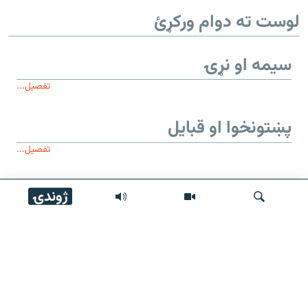
لوست ته دوام ورکړئ
سیمه او نړۍ
تفصیل...
پښتونخوا او قبایل
تفصیل...
ژوندۍ
موږ وڅارئ
لټون
زموږ له پاڼې
عمومي معلومات