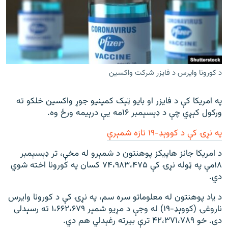
د کورونا وایرس د فایزر شرکت واکسین
په امريکا کې د فايزر او بايو ټېک کمپنيو جوړ واکسين خلکو ته
ورکول کېږي چې د ډېسېمبر ۱۶مه يې درېیمه ورځ وه.
په نړۍ کې د کووېډ-۱۹ تازه شمېرې
د امریکا جانز هاپیکز پوهنتون د شمېرو له مخې، تر ډېسېمبر
۱۸مې په ټوله نړۍ کې ۷۴،۹۸۳،۴۷۵ کسان په کورونا اخته شوي
دي.
د یاد پوهنتون له معلوماتو سره سم، په نړۍ کې د کورونا وایرس
ناروغۍ (کووېډ-۱۹) له وجې د مړیو شمېر ۱،۶۶۲،۶۷۹ ته رسېدلی
دی. خو ۴۲،۳۷۱،۷۸۹ ترې بیرته رغېدلي هم دي.