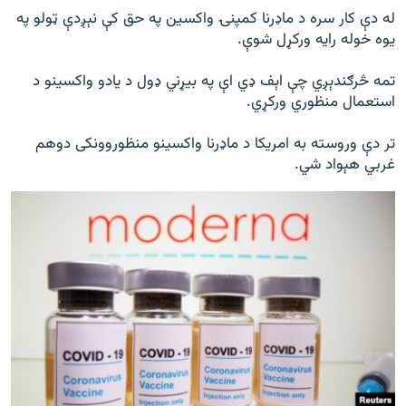
له دې کار سره د ماډرنا کمپنۍ واکسین په حق کې نېږدې ټولو په
یوه خوله رایه ورکړل شوې.
تمه څرګندېږي چې اېف ډي اې په بیړني ډول د يادو واکسينو د
استعمال منظوري ورکړي.
تر دې وروسته به امريکا د ماډرنا واکسينو منظوروونکی دوهم
غربي هېواد شي.