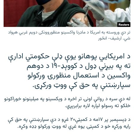
رشئ
۱۴ ساعته راډیويي خپرونې
Gandhara
تر دې وروسته به امريکا د ماډرنا واکسينو منظوروونکی دویم غربي هېواد
موږ وڅارئ
شي. ارشیف- انځور
د امريکايي پوهانو يوې ډلې حکومتي ادارې
ته په بيړني ډول د کووېډ-۱۹ د دوهم
د ازادې اروپا راډیو ټولې ووبپاڼې
واکسين د استعمال منظورۍ ورکولو
سپارښتنې په حق کې ووټ ورکړی.
له دې سره د روانې اونۍ تر اخره د وېکسينو په میلينونو خوراکونو
خلکو ته رسولو لپاره لاره برابرېږي.
د ډېسېمبر پر ۱۷مه د کمېټې۲۰ غړو د دې سپارښتنې په حق کې
رايه ورکړه خو د کمېټۍ يوه غړي له ووټ ورکولو ډډه وکړه.