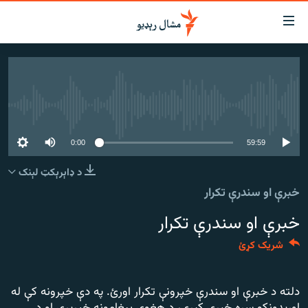
اسرسي
ای
کور
مومي
اڼې
لنډ خبرونه
ا
هېڅ میډیايي سرچینه اوس نشته
وضوع
پښتونخوا او قبایل
ه
بلوچستان
59:59
0:00
اړ
ئ
پاکستان
د ډاېرېکټ لېنک
مومي
خبرې او سندرې تکرار
افغانستان
ا
ورپاڼې
خبرې او سندرې تکرار
نړۍ
ه
ځانګړې مرکې، شننې
اړ
شریک کړئ
ئ
انځور او ویډیو
ټون
دلته د خبرې او سندرې خپرونې تکرار اورئ. په دې خپرونه کې له
ه
اوونیزې خپرونې