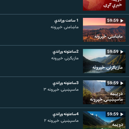
59:59
1 ساعت وړاندې
ماښامنۍ خپرونه
59:59
2ساعتونه وړاندې
مازیګرنۍ خپرونه
59:59
3ساعتونه وړاندې
ماسپښینۍ خپرونه ۳
59:59
4ساعتونه وړاندې
ماسپښينۍ خپرونه ۲