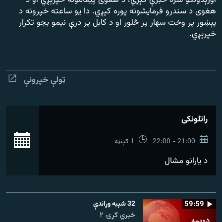
اورېدونکو سره خبرې کېږي، د هغوی پیغامونه خپرېږي او د
رشئ
۱۴ ساعته راډیويي خپرونې
هغوی د سندرو فرمایشونه پوره کېږي. دا یو ساعته خپرونه د
پېښور پر وخت سهار پر څلور او د کابل پر درې نیمو بجو تکرار
خپرېږي.
Gandhara
موږ وڅارئ
ټولې خپرونې
د ازادې اروپا راډیو ټولې ووبپاڼې
راتلونکی
بش
21:00 - 22:00
1 ګېنټه
د یارانو مشال
59:59
32 شېبه وړاندې
خبري ګړۍ ۲