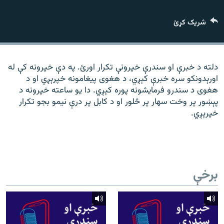
رشئ
۱۴ ساعته راډیويي خپرونې
شریک کړئ
Gandhara
موږ وڅارئ
دلته د خبرې او سندرې خپرونې تکرار اورئ. په دې خپرونه کې له
اورېدونکو سره خبرې کېږي، د هغوی پیغامونه خپرېږي او د
هغوی د سندرو فرمایشونه پوره کېږي. دا یو ساعته خپرونه د
پېښور پر وخت سهار پر څلور او د کابل پر درې نیمو بجو تکرار
د ازادې اروپا راډیو ټولې ووبپاڼې
خپرېږي.
برخې