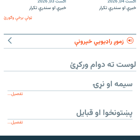
اګست 04, 2026
اګست 03, 2026
خبرې او سندرې تکرار
خبرې او سندرې تکرار
ټولې برخې وګورئ
زموږ راډیويي خپرونې
لوست ته دوام ورکړئ
سیمه او نړۍ
تفصیل...
پښتونخوا او قبایل
تفصیل...