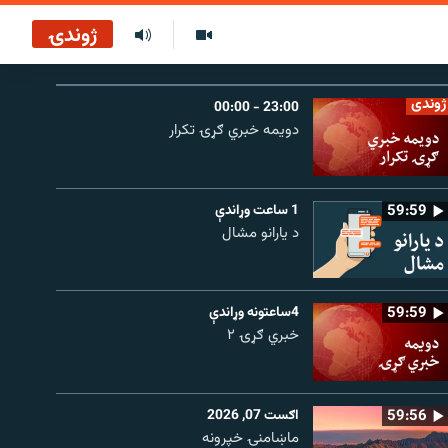
ژوندۍ
ژوندی
23:00 - 00:00
دویمه خبري ګړۍ تکرار
59:59
1 ساعت وړاندې
د یارانو مشال
59:59
4ساعتونه وړاندې
خبري ګړۍ ۲
59:56
اګست 07, 2026
ماښامنۍ خپرونه