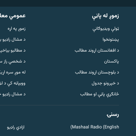
زموږ له پاڼې
عمومي معل
ټولې ویډیوګانې
زموږ په اړه
پښتونخوا
د مشال راډيو ب
د افغانستان اړوند مطالب
د مطالبو بیاخپر
پاکستان
د شخصي راز سا
د بلوچستان اړوند مطالب
له موږ سره اړی
د خپرونو جدول
ووبپاڼه کې د ل
Gandhara
ځانګړې پاڼې او مطالب
د مشال راډیو 
موږ وڅارئ
رسنۍ
Mashaal Radio (English)
ازادي راډیو