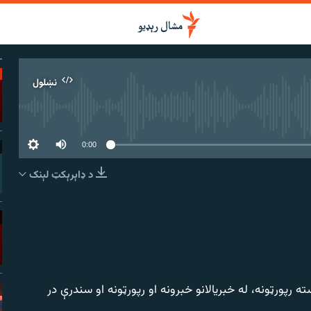
نښلول
 سرچینه اوس نشته
0:00
د ډاېرېکټ لېنک
نښلول
رپورټونه، له خبریالانو خبرونه او رپورټونه او سندرې در