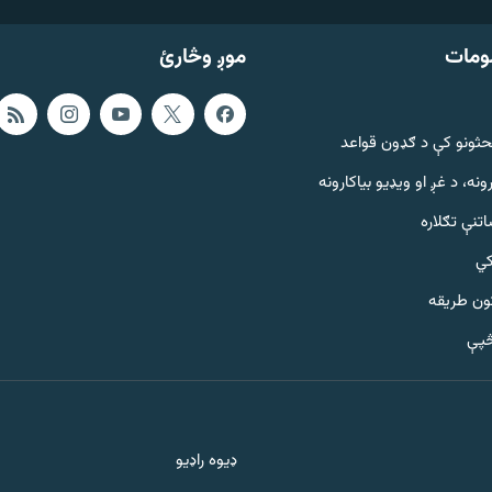
ومات
موږ وڅارئ
حثونو کې د ګډون قواعد
ونه، د غږ او ویډیو بیاکارونه
تنې تګلاره
کي
ټون طریقه
څپې
ډیوه راډیو