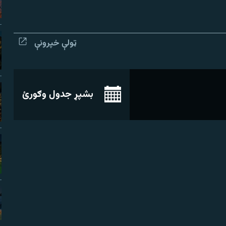
ټولې خپرونې
بشپړ جدول وګورئ