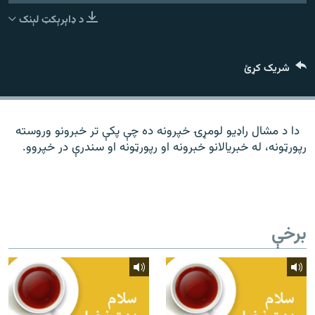
رشئ
۱۴ ساعته راډیويي خپرونې
د ډاېرېکټ لېنک
Gandhara
شریک کړئ
موږ وڅارئ
دا د مشال راډیو لومړۍ خپرونه ده چې پکې تر خبرونو وروسته
رپورټونه، له خبریالانو خبرونه او رپورټونه او سندرې در خپروو.
د ازادې اروپا راډیو ټولې ووبپاڼې
برخې