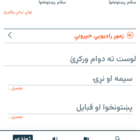
سلام پښتونخوا
سلام پښتونخوا
ټولې برخې وګورئ
زموږ راډیويي خپرونې
لوست ته دوام ورکړئ
سیمه او نړۍ
تفصیل...
پښتونخوا او قبایل
تفصیل...
موږ وڅارئ
ژوندۍ