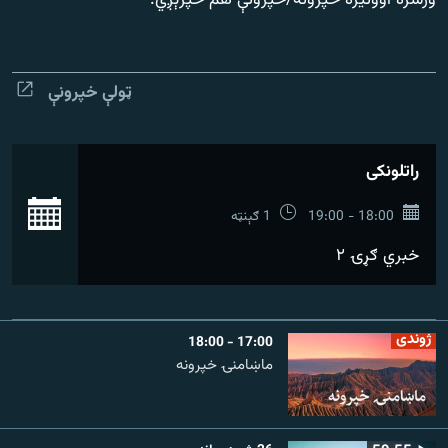
ورسره اوونیزه خپرونه/خپرونې هم خپرېږي.
رشئ
۱۴ ساعته راډیويي خپرونې
Gandhara
ټولې خپرونې
موږ وڅارئ
راتلونکی
بش
د ازادې اروپا راډیو ټولې ووبپاڼې
18:00 - 19:00
1 ګېنټه
خبري ګړۍ ۲
ژوندی
17:00 - 18:00
ماښامنۍ خپرونه