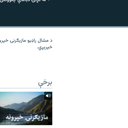
۱۴ ساعته راډیويي خپرونې
رشئ
د مشال راډیو مازیګرنۍ خپرو
خپرېږي.
برخې