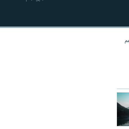
نښلول
هم