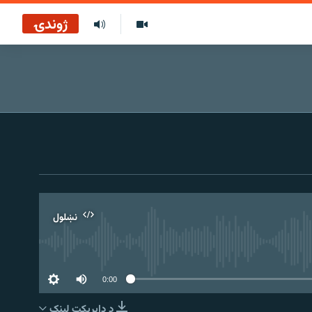
ژوندۍ
نښلول
0:00
د ډاېرېکټ لېنک