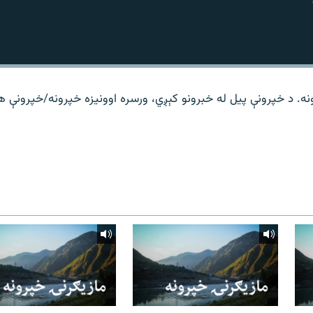
نه. د خپرونې پیل له خبرونو کېږي، ورسره اوونیزه خپرونه/خپرونې 