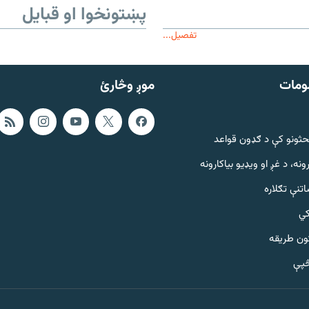
پښتونخوا او قبایل
تفصیل...
ومات
موږ وڅارئ
حثونو کې د ګډون قواعد
ونه، د غږ او ویډیو بیاکارونه
تنې تګلاره
کي
ټون طریقه
څپې