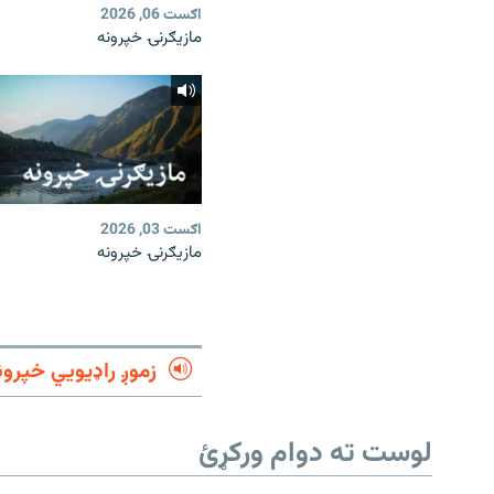
اګست 06, 2026
مازیګرنۍ خپرونه
اګست 03, 2026
مازیګرنۍ خپرونه
زموږ راډیويي خپرون
لوست ته دوام ورکړئ