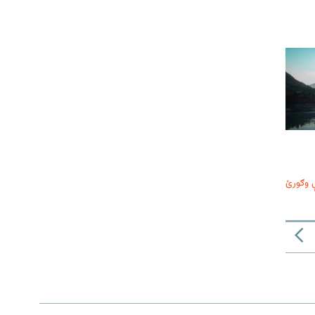
 وګورئ