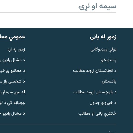
سیمه او نړۍ
زموږ له پاڼې
عمومي معل
ټولې ویډیوګانې
زموږ په اړه
پښتونخوا
د مشال راډيو ب
د افغانستان اړوند مطالب
د مطالبو بیاخپر
پاکستان
د شخصي راز سا
د بلوچستان اړوند مطالب
له موږ سره اړی
د خپرونو جدول
ووبپاڼه کې د ل
Gandhara
ځانګړې پاڼې او مطالب
د مشال راډیو 
موږ وڅارئ