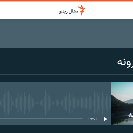
ونه
هېڅ میډیايي سرچینه اوس نشته
59:59