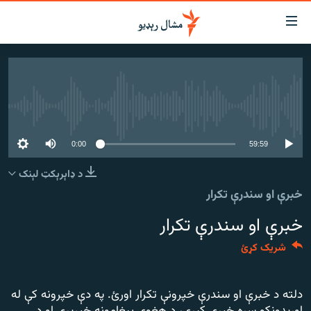
اسرسي
ای
کور
مومي
اڼې
لنډ خبرونه
ا
هېڅ میډیايي سرچینه اوس نشته
وضوع
پښتونخوا او قبایل
ه
بلوچستان
59:59
0:00
اړ
ئ
پاکستان
د ډاېرېکټ لېنک
مومي
خبرې او سندرې تکرار
افغانستان
ا
ورپاڼې
خبرې او سندرې تکرار
نړۍ
ه
ځانګړې مرکې، شننې
اړ
شریک کړئ
ئ
انځور او ویډیو
ټون
دلته د خبرې او سندرې خپرونې تکرار اورئ. په دې خپرونه کې له
ه
اوونیزې خپرونې