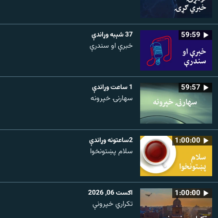
59:59
37 شېبه وړاندې
خبرې او سندرې
59:57
1 ساعت وړاندې
سهارنۍ خپرونه
1:00:00
2ساعتونه وړاندې
سلام پښتونخوا
1:00:00
اګست 06, 2026
تکراري خپرونې