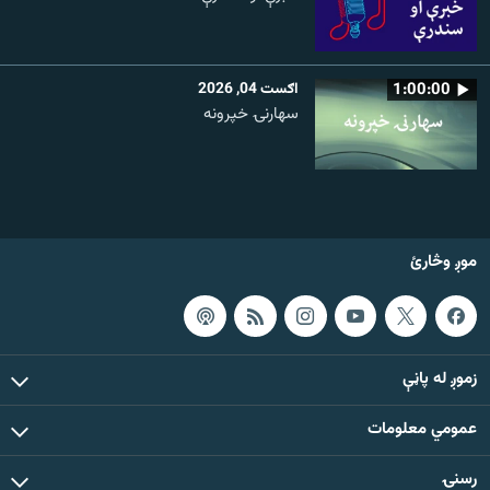
1:00:00
اګست 04, 2026
سهارنۍ خپرونه
موږ وڅارئ
زموږ له پاڼې
عمومي معلومات
رسنۍ