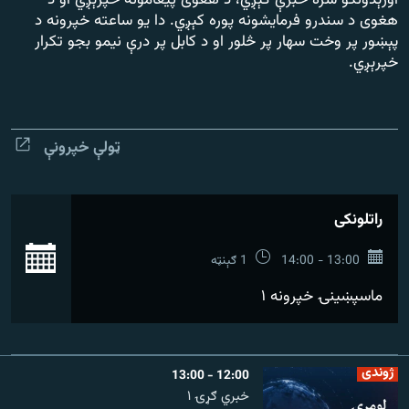
اورېدونکو سره خبرې کېږي، د هغوی پیغامونه خپرېږي او د
رشئ
۱۴ ساعته راډیويي خپرونې
هغوی د سندرو فرمایشونه پوره کېږي. دا یو ساعته خپرونه د
پېښور پر وخت سهار پر څلور او د کابل پر درې نیمو بجو تکرار
خپرېږي.
Gandhara
موږ وڅارئ
ټولې خپرونې
د ازادې اروپا راډیو ټولې ووبپاڼې
راتلونکی
بش
13:00 - 14:00
1 ګېنټه
ماسپښينۍ خپرونه ۱
ژوندی
12:00 - 13:00
خبري ګړۍ ۱