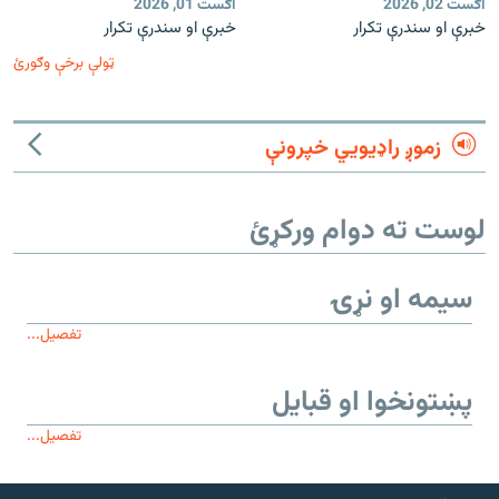
اګست 02, 2026
اګست 01, 2026
خبرې او سندرې تکرار
خبرې او سندرې تکرار
ټولې برخې وګورئ
زموږ راډیويي خپرونې
لوست ته دوام ورکړئ
سیمه او نړۍ
تفصیل...
پښتونخوا او قبایل
تفصیل...