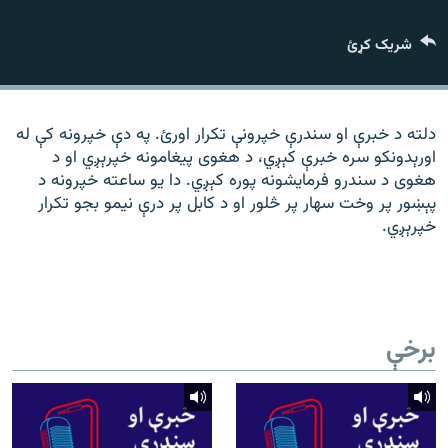
رشئ
۱۴ ساعته راډیويي خپرونې
شریک کړئ
Gandhara
موږ وڅارئ
دلته د خبرې او سندرې خپرونې تکرار اورئ. په دې خپرونه کې له
اورېدونکو سره خبرې کېږي، د هغوی پیغامونه خپرېږي او د
هغوی د سندرو فرمایشونه پوره کېږي. دا یو ساعته خپرونه د
پېښور پر وخت سهار پر څلور او د کابل پر درې نیمو بجو تکرار
د ازادې اروپا راډیو ټولې ووبپاڼې
خپرېږي.
برخې