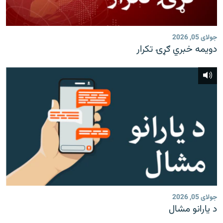
رشئ
۱۴ ساعته راډیويي خپرونې
Gandhara
جولای 05, 2026
دویمه خبري ګړۍ تکرار
موږ وڅارئ
د ازادې اروپا راډیو ټولې ووبپاڼې
جولای 05, 2026
د یارانو مشال