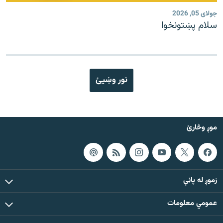
جولای 05, 2026
سلام پښتونخوا
نور وښیئ
موږ وڅارئ
زموږ له پاڼې
عمومي معلومات