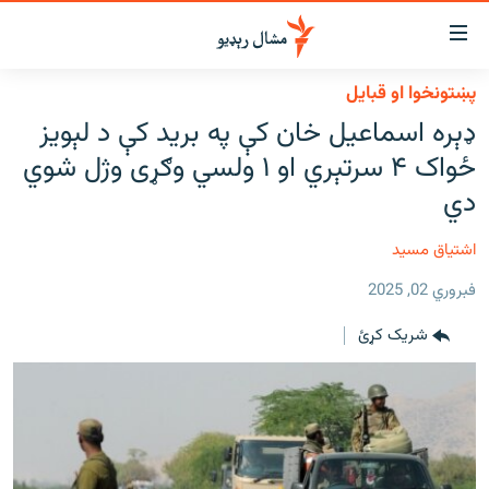
اسرسي
ای
پښتونخوا او قبایل
کور
مومي
ډېره اسماعیل خان کې په برید کې د لېویز
اڼې
لنډ خبرونه
ځواک ۴ سرتېري او ۱ ولسي وګړی وژل شوي
ا
وضوع
پښتونخوا او قبایل
دي
ه
بلوچستان
اړ
اشتیاق مسید
ئ
پاکستان
مومي
فبروري 02, 2025
افغانستان
ا
شریک کړئ
ورپاڼې
نړۍ
ه
ځانګړې مرکې، شننې
اړ
ئ
انځور او ویډیو
ټون
ه
اوونیزې خپرونې