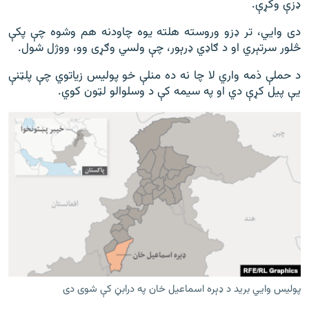
ډزې وکړې.
دی وايي، تر ډزو وروسته هلته یوه چاودنه هم وشوه چې پکې
څلور سرتېري او د ګاډي ډرېور، چې ولسي وګړی وو، ووژل شول.
د حملې ذمه واري لا چا نه ده منلې خو پولیس زیاتوي چې پلټنې
یې پیل کړې دي او په سیمه کې د وسلوالو لټون کوي.
پولیس وايي برید د ډېره اسماعیل خان په درابڼ کې شوی دی