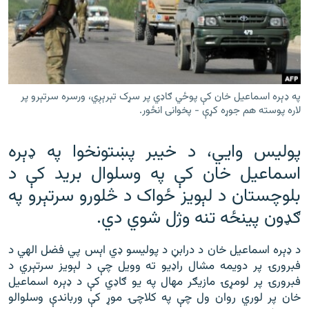
رشئ
۱۴ ساعته راډیويي خپرونې
Gandhara
موږ وڅارئ
په ډېره اسماعیل خان کې پوځي ګاډي پر سړک تېرېږي، ورسره سرتېرو پر
لاره پوسته هم جوړه کړې - پخوانی انځور.
پولیس وايي، د خیبر پښتونخوا په ډېره
د ازادې اروپا راډیو ټولې ووبپاڼې
اسماعیل خان کې په وسلوال برید کې د
بلوچستان د لېویز ځواک د څلورو سرتېرو په
ګډون پینځه تنه وژل شوي دي.
د ډېره اسماعیل خان د درابڼ د پولیسو ډي اېس پي فضل الهي د
فبرورۍ پر دویمه مشال راډیو ته وویل چې د لېویز سرتېري د
فبرورۍ پر لومړۍ مازیګر مهال په یو ګاډي کې د ډېره اسماعیل
خان پر لوري روان ول چې په کلاچۍ موړ کې ورباندې وسلوالو