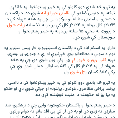
په تېرو څه باندې دوو کلونو کې په خیبر پښتونخوا، په ځانګړې
توګه، په جنوبي ضلعو کې
ناامني خورا زیاته
شوې ده. د پاکستان
د شخړو او امنیتي مطالعاتو مرکز وايي چې په هغه هېواد کې د
۲۰۲۳ز کال پرتله په ۲۰۲۴ز کال کې بریدونه ۷۰ سلنه
زیات شول
.
د رپورټ له مخې، ۹۵ سلنه بریدونه په خیبر پښتونخوا او
بلوچستان کې شوي دي.
داراز، په اسلام اباد کې د پاکستان انسټېټیوټ فار پیس سټډیز په
نوم د سولې د مطالعاتو يوې څېړنيزې ادارې د جنورۍ پر لومړۍ
نېټه
کلنی رپورټ خپور کړ
چې پکې ويل شوي دي چې په هغه
هېواد کې په ۲۰۲۴ز کال کې ۵۲۱ وسلوالې حملې شوې وې چې
پکې ۸۵۲ کسان
وژل شوي
ول.
په تېرو څه باندې دوو کلونو کې په خیبر پښتونخوا کې د ناامنۍ
پرضد پراخې مظاهرې، غونډې، پرلتونه او جرګې شوې دي او خلکو
په بیا بیا له حکومته د امنیت غوښتنه کړې ده.
د خیبر پښتونخوا او پاکستان حکومتونه وايي چې د ترهګرۍ ضد
مبارزې ته ژمن دي او په دې لړ کې یې اقداماتو ته دوام ورکړی
دی. د پوځ د عامه اړيکو ادارې (ای اېس پي ار) د ۲۰۲۵ز کال د