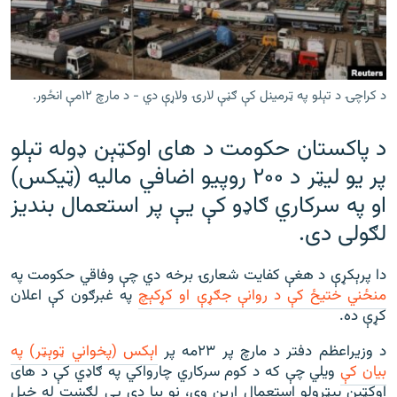
رشئ
۱۴ ساعته راډیويي خپرونې
Gandhara
د کراچۍ د تېلو په ټرمینل کې ګڼې لارۍ ولاړې دي - د مارچ ۱۲مې انځور.
موږ وڅارئ
د پاکستان حکومت د های اوکټېن ډوله تېلو
پر یو لیټر د ۲۰۰ روپیو اضافي مالیه (ټیکس)
د ازادې اروپا راډیو ټولې ووبپاڼې
او په سرکاري ګاډو کې یې پر استعمال بنديز
لګولی دی.
دا پرېکړې د هغې کفایت شعارۍ برخه دي چې وفاقي حکومت په
منځني ختیځ کې د روانې جګړې او کړکېچ
په غبرګون کې اعلان
کړې ده.
د وزیراعظم دفتر د مارچ پر ۲۳مه پر
اېکس (پخواني ټوېټر) په
بیان کې
ویلي چې که د کوم سرکاري چارواکي په ګاډي کې د های
اوکټېن پېټرولو استعمال اړین وي، نو بیا دې یې لګښت له خپل