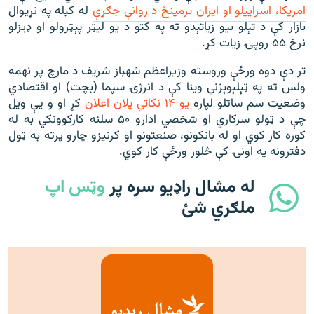
امریکا، اسراییلو او ایران ترمینځ د روانې جګړې
له کبله په نړیوال
بازار کې د تېلو بیو زیاتېدو ته په کتو د یو لیټر پېټرولو او ډیزلو
نرخ ۵۵ روپۍ زیات کړ.
تر دې دوه ورځې وروسته وزیراعظم شهباز شریف د مارچ پر نهمه
ولس ته په ټېلېوېژني وینا کې د انرژۍ سپما (بچت) او اقتصادي
وضعیت سم ساتلو لپاره
یو ۱۴ نکاتي پلان اعلان
کړ او و یې ویل
چې د ټولو سرکاري او شخصي ادارو ۵۰ سلنه کارکوونکي به له
کوره کار کوي او له بانکونو، صنعتونو او کرنیزو چارو پرته به ټول
دفترونه په اونۍ کې څلور ورځې کار کوي.
له مشال راډیو سره پر
وټس اپ
ملګري شئ