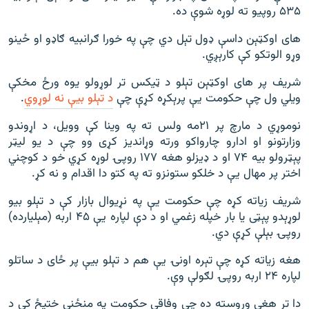
۵۳۵ روپیو ته لوړه شوې ده.
های اوکټېن داسې ډول تېل دي چې په خورا ګرانبیه ګاډو او ځینو
وړو الوتکو کې کارېږي.
شریف پر های اوکټېن تېلو د ټیکس تر لوړولو یوه ورځ مخکې
ویلي ول چې حکومت یې پرېکړه کړې چې
د تېلو بیې نه لوړوي
.
نوموړي د مارچ پر ۲۱مه ولس ته په وینا کې وویل، د اړوندو
وزارتونو او ادارو چارواکو ورته وړاندیز کړی وو چې د یو لیټر
پېټرولو بیه ۷۴ او د ډیزلو هغه ۱۷۷ روپۍ لوړه کړي خو د کوچني
اختر پر مهال یې د خلکو ستونزو ته په کتو دا اقدام و نه کړ.
شریف زیاته کړه چې حکومت یې په نړیوال بازار کې د تېلو بیو
لوړېدو پېټی یا بار خپله زغمي او د دې لپاره یې ۴۵ اربه (مېلیارده)
روپۍ بېلې کړې دي.
هغه زیاته کړه چې تېره اونۍ یې هم د تېلو بیې پر ځای د ساتلو
لپاره ۲۴ اربه روپۍ لګولې وې.
دا تر هغې وروسته ده چې وفاقي حکومت په منځني ختیځ کې د