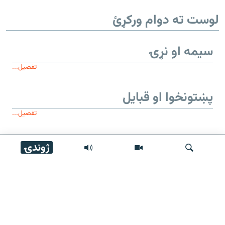
لوست ته دوام ورکړئ
سیمه او نړۍ
تفصیل...
پښتونخوا او قبایل
تفصیل...
ژوندۍ
موږ وڅارئ
لټون
زموږ له پاڼې
عمومي معلومات