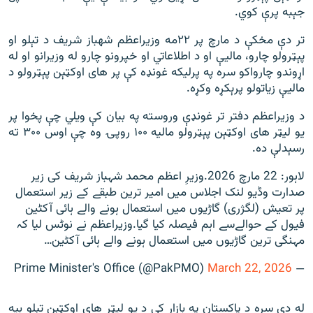
جېبه پرې کوي.
تر دې مخکې د مارچ پر ۲۲مه وزیراعظم شهباز شریف د تېلو او
پېټرولو چارو، مالیې او د اطلاعاتي او خپرونو چارو له وزیرانو او له
اړوندو چارواکو سره په پرلیکه غونډه کې پر های اوکټېن پېټرولو د
مالیې زیاتولو پرېکړه وکړه.
د وزیراعظم دفتر تر غونډې وروسته په بیان کې ویلي چې پخوا پر
یو لیټر های اوکټېن پېټرولو مالیه ۱۰۰ روپۍ وه چې اوس ۳۰۰ ته
رسېدلې ده.
لاہور: 22 مارچ 2026.وزیرِ اعظم محمد شہباز شریف کی زیر
صدارت وڈیو لنک اجلاس میں امیر ترین طبقے کے زیر استعمال
پر تعیش (لگژری) گاڑیوں میں استعمال ہونے والے ہائی آکٹین
فیول کے حوالےسے اہم فیصلہ کیا گیا.وزیراعظم نے نوٹس لیا کہ
مہنگی ترین گاڑیوں میں استعمال ہونے والے ہائی آکٹین…
March 22, 2026
— Prime Minister's Office (@PakPMO)
له دې سره د پاکستان په بازار کې د یو لیټر های اوکټېن تېلو بیه