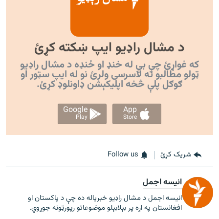
د مشال راډیو ایپ ښکته کړئ
که غواړئ چې بې له خنډ او ځنډه د مشال راډیو
ټولو مطالبو ته لاسرسی ولرئ نو له ایپ سټور او
ګوګل پلې څخه اپليکېشن ډاونلوډ کړئ.
Google
App
Play
Store
شریک کړئ
Follow us
انیسه اجمل
انیسه اجمل د مشال راډیو خبریاله ده چې د پاکستان او
افغانستان په اړه پر بېلابېلو موضوعاتو رپورټونه جوړوي.