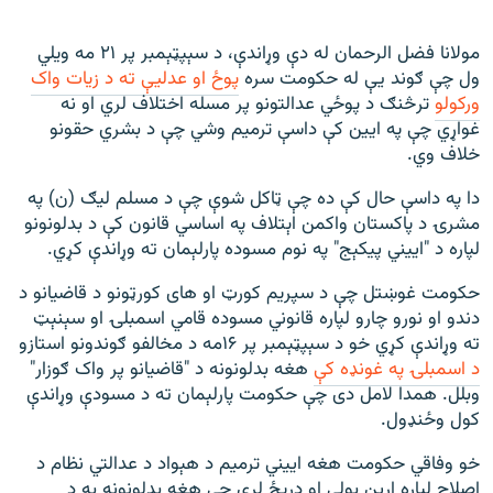
مولانا فضل الرحمان له دې وړاندې، د سېپټېمبر پر ۲۱ مه ويلي
ول چې ګوند یې له حکومت سره
پوځ او عدلیې ته د زیات واک
ورکولو
ترڅنګ د پوځي عدالتونو پر مسله اختلاف لري او نه
غواړي چې په ايين کې داسې ترميم وشي چې د بشري حقونو
خلاف وي.
دا په داسې حال کې ده چې ټاکل شوې چې د مسلم لیګ (ن) په
مشرۍ د پاکستان واکمن اېتلاف په اساسي قانون کې د بدلونونو
لپاره د "اييني پیکېج" په نوم مسوده پارلېمان ته وړاندې کړي.
حکومت غوښتل چې د سپریم کورټ او های کورټونو د قاضیانو د
دندو او نورو چارو لپاره قانوني مسوده قامي اسمبلۍ او سېنېټ
ته وړاندې کړي خو د سېپټېمبر پر ۱۶مه د مخالفو ګوندونو استازو
د اسمبلۍ په غونډه کې
هغه بدلونونه د "قاضیانو پر واک ګوزار"
وبلل. همدا لامل دی چې حکومت پارلېمان ته د مسودې وړاندې
کول وځنډول.
خو وفاقي حکومت هغه اییني ترمیم د هېواد د عدالتي نظام د
اصلاح لپاره اړین بولي او دریځ لري چې هغه بدلونونه به د