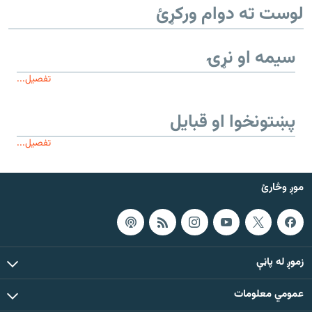
لوست ته دوام ورکړئ
سیمه او نړۍ
تفصیل...
پښتونخوا او قبایل
تفصیل...
موږ وڅارئ
زموږ له پاڼې
عمومي معلومات