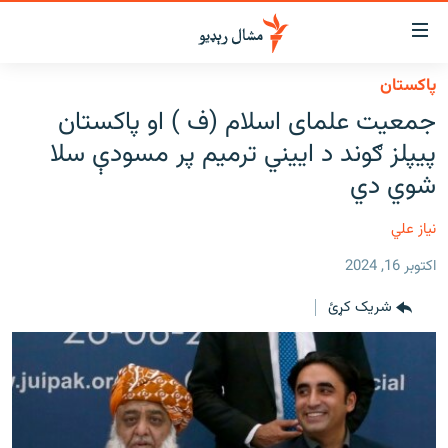
اسرسي
ای
پاکستان
کور
مومي
جمعیت علمای اسلام (ف ) او پاکستان
اڼې
لنډ خبرونه
پیپلز ګوند د اييني ترميم پر مسودې سلا
ا
وضوع
پښتونخوا او قبایل
شوي دي
ه
بلوچستان
اړ
نیاز علي
ئ
پاکستان
مومي
اکتوبر 16, 2024
افغانستان
ا
شریک کړئ
ورپاڼې
نړۍ
ه
ځانګړې مرکې، شننې
اړ
ئ
انځور او ویډیو
ټون
ه
اوونیزې خپرونې