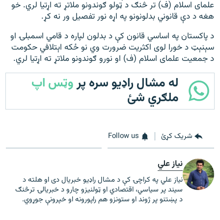
علمای اسلام (ف) تر څنګ د ټولو ګوندونو ملاتړ ته اړتيا لري. خو
هغه د دې قانوني بدلونونو په اړه نور تفصيل ور نه کړ.
د پاکستان په اساسي قانون کې د بدلون لپاره د قامي اسمبلۍ او
سېنېټ د خورا لوی اکثریت ضرورت وي نو ځکه اېتلافي حکومت
د جمعیت علمای اسلام (ف) او نورو ګوندونو ملاتړ ته اړتیا لري.
له مشال راډیو سره پر
وټس اپ
ملګري شئ
شریک کړئ
Follow us
نیاز علي
نیاز علي په کراچۍ کې د مشال راډیو خبریال دی او هلته د
سیند پر سیاسي، اقتصادي او ټولنیزو چارو د خبریالۍ ترڅنګ
د پښتنو پر ژوند او ستونزو هم راپورونه او خپرونې جوړوي.