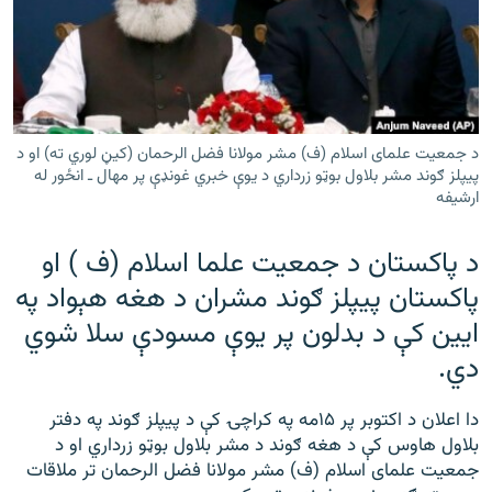
رشئ
۱۴ ساعته راډیويي خپرونې
Gandhara
موږ وڅارئ
د جمعیت علمای اسلام (ف) مشر مولانا فضل الرحمان (کيڼ لوري ته) او د
پیپلز ګوند مشر بلاول بوټو زرداري د يوې خبري غونډې پر مهال ـ انځور له
ارشيفه
د ازادې اروپا راډیو ټولې ووبپاڼې
د پاکستان د جمعیت علما اسلام (ف ) او
پاکستان پیپلز ګوند مشران د هغه هېواد په
ايين کې د بدلون پر يوې مسودې سلا شوي
دي.
دا اعلان د اکتوبر پر ۱۵مه په کراچۍ کې د پیپلز ګوند په دفتر
بلاول هاوس کې د هغه ګوند د مشر بلاول بوټو زرداري او د
جمعیت علمای اسلام (ف) مشر مولانا فضل الرحمان تر ملاقات