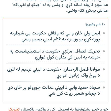
عدالتونو کارونه اسانه کړي او ولس به له "چټکو او اغېزناکه"
عدالتي پرېکړو ګټه واخلي.
دا هم وګورئ:
اېمل ولي خان وايي که وفاقي حکومت یې شرطونه
پوره کړي نو ورسره به ۲۶م اییني ترمیم ومني
تحریک انصاف: مرکزي حکومت د اسټېبليشمنټ په
خوښه په ايين کې بدلون کول غواړي
مولانا فضل الرحمان: حکومت د اییني ترمیم له لارې
د پوځ واک زیاتول غواړي
سجاد حميد وايي د اييني عدالت جوړولو پر ځای دې
د ججانو شمېر زيات کړل شي
خو د خیبر پښتونخوا په اسمبلۍ کې د واکمن پاکستان
تحریک