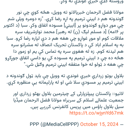
وروسته ګډې خبري غونډې ته وکړ.
مولانا فضل الرحمان خبریالانو ته وویل، هڅه کوي چې نور
ګوندونه هم د اییني ترمیم په اړه رضا کړي. "زه دومره ويلی شم
چې موږ دواړو ګوندونو پر [اييني] مسوده اتفاق وکړ. سبا (د اکتوبر
پر ۱۶مه) [د مسلم ليګ (ن) له رهبر] محمد نوازشريف سره
ملاقات کوم او موږ غواړو چې هغه هم د دې لپاره رضا کړو. سبا
به په اسلام اباد کې د پاکستان تحريک انصاف له مشرانو سره
هم لیدنه کوم. زه له هغوی سره په تماس کې يم او زموږ دا
هڅه ده چې د اييني ترميم په مسوده کې يو داسي اتفاق جوړکړو
چې هغه د ټولو له خوا متفقه اييني ترميم وګڼل شي."
بلاول بوټو زرداري خبري غونډې ته وویل چې بايد ټول ګوندونه د
اییني ترمیم پر مسودې سلا شي او له پارلېمانه یې منظوره کړي.
لائیو:: پاکستان پیپلزپارٹی کے چیئرمین بلاول بھٹو زرداری اور
جمعیت علمائے اسلام کے سربراہ مولانا فضل الرحمان میڈیا
سیل بلاول ہاؤس میں پریس کانفرنس کررہے ہیں۔
https://t.co/wjynYd67mk
October 15, 2024
— PPP (@MediaCellPPP)