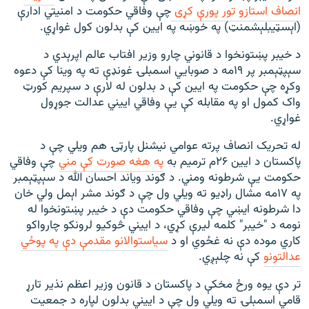
انصاف استازو تور پورې کړی
چې وفاقي حکومت د امنیتي ادارې
(اېسټیبلېشمنټ) په خوښه په ایین کې بدلون کول غواړي.
د خيبر پښتونخوا د قانوني چارو وزیر افتاب عالم اپرېدي د
سېپټېمبر پر ۱۹مه د صوبايي اسمبلۍ غونډې ته په وینا کې دعوه
وکړه چې حکومت په ایین کې د بدلون له لارې د سپریم کورټ
واک کمول او په مقابله کې یې وفاقي اییني عدالت جوړول
غواړي.
له تحریک انصاف پرته عوامي نیشنل پارټۍ هم ویلي چې د
پاکستان د ایین ۲۶م ترمیم به
په هغه صورت کې مني
چې وفاقي
حکومت یې شرطونه ومني. د ګوند ویاند احسان الله د سېپټېمبر
په ۱۷مه مشال راډیو ته ویلي ول چې د ګوند مشر اېمل ولي خان
دا شرطونه ایښي چې وفاقي حکومت دې د خیبر پښتونخوا له
نومه د "خیبر" کلمه لیرې کړي، د اییني څوکیو لرونکو چارواکو
کاري موده دې نه غځوي او د
سیاستوالانو مقدمې دې په پوځي
عدالتونو
کې نه چلېږي.
تر دې یوه ورځ مخکې د پاکستان د قانون وزير اعظم نذیر تارړ
قامي اسمبلۍ ته ويلي ول چې د اييني بدلون لپاره د جمعيت