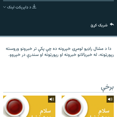
رشئ
۱۴ ساعته راډیويي خپرونې
د ډاېرېکټ لېنک
Gandhara
شریک کړئ
موږ وڅارئ
دا د مشال راډیو لومړۍ خپرونه ده چې پکې تر خبرونو وروسته
رپورټونه، له خبریالانو خبرونه او رپورټونه او سندرې در خپروو.
د ازادې اروپا راډیو ټولې ووبپاڼې
برخې