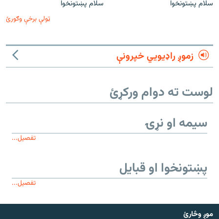
سلام پښتونخوا
سلام پښتونخوا
ټولې برخې وګورئ
زموږ راډیويي خپرونې
لوست ته دوام ورکړئ
سیمه او نړۍ
تفصیل...
پښتونخوا او قبایل
تفصیل...
موږ وڅارئ