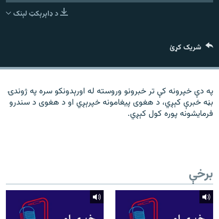
رشئ
۱۴ ساعته راډیويي خپرونې
د ډاېرېکټ لېنک
Gandhara
شریک کړئ
موږ وڅارئ
په دې خپرونه کې تر خبرونو وروسته له اورېدونکو سره په ژوندۍ
بڼه خبرې کېږي، د هغوی پیغامونه خپرېږي او د هغوی د سندرو
د ازادې اروپا راډیو ټولې ووبپاڼې
فرمایشونه پوره کول کېږي.
برخې