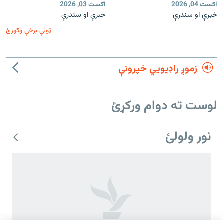
اګست 04, 2026
اګست 03, 2026
خبرې او سندرې
خبرې او سندرې
ټولې برخې وګورئ
زموږ راډیويي خپرونې
لوست ته دوام ورکړئ
نور ولولئ