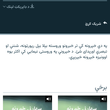
رشئ
۱۴ ساعته راډیويي خپرونې
د ډاېرېکټ لېنک
Gandhara
شریک کړئ
موږ وڅارئ
په دې خپرونه کې تر خبرونو وروسته بېلا بېل رپورټونه، شننې او
تبصرې اورېدای شئ. د خپرونې په وروستۍ نیمايي کې اکثر یوه
د ازادې اروپا راډیو ټولې ووبپاڼې
اوونیزه خپرونه خپرېږي.
برخې