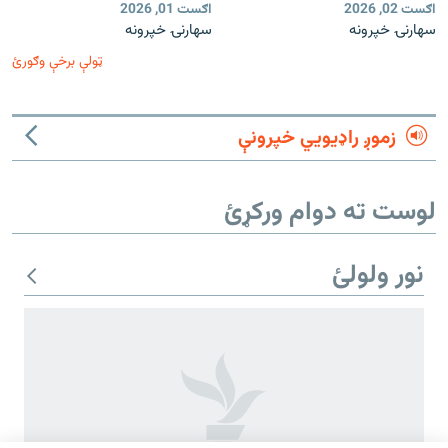
اګست 02, 2026
اګست 01, 2026
سهارنۍ خپرونه
سهارنۍ خپرونه
ټولې برخې وګورئ
زموږ راډیويي خپرونې
لوست ته دوام ورکړئ
نور ولولئ