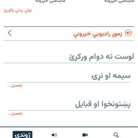
ماښامنۍ خپرونه
ماښامنۍ خپرونه
ټولې برخې وګورئ
زموږ راډیويي خپرونې
لوست ته دوام ورکړئ
سیمه او نړۍ
تفصیل...
پښتونخوا او قبایل
تفصیل...
موږ وڅارئ
ژوندۍ