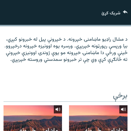
رشئ
۱۴ ساعته راډیويي خپرونې
شریک کړئ
Gandhara
موږ وڅارئ
د مشال راډیو ماښامنۍ خپرونه. د خپرونې پیل له خبرونو کېږي،
بیا ورپسې رپورټونه خپرېږي. ورسره یوه اوونیزه خپرونه درخپروو.
ځینې ورځې دا ماښامنۍ خپرونه مو یوې ژوندۍ اوونیزې خپرونې
ته ځانګړې کړې وي چې تر خبرونو سمدستي وروسته خپرېږي.
د ازادې اروپا راډیو ټولې ووبپاڼې
برخې