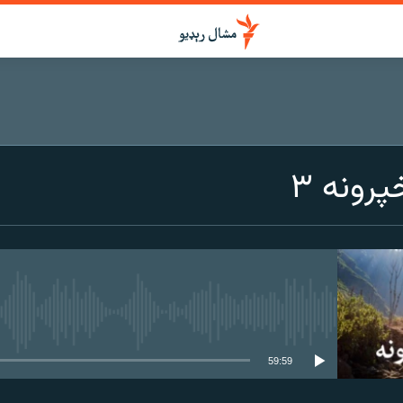
رونه ۳
هېڅ میډیايي سرچینه اوس نشته
59:59