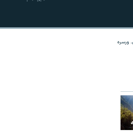
نښلول
. ورسره