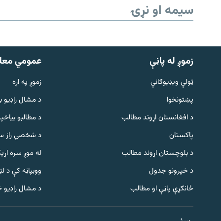
سیمه او نړۍ
زموږ له پاڼې
عمومي معل
ټولې ویډیوګانې
زموږ په اړه
پښتونخوا
د مشال راډيو ب
د افغانستان اړوند مطالب
د مطالبو بیاخپر
پاکستان
د شخصي راز سا
د بلوچستان اړوند مطالب
له موږ سره اړی
د خپرونو جدول
ووبپاڼه کې د ل
Gandhara
ځانګړې پاڼې او مطالب
د مشال راډیو 
موږ وڅارئ