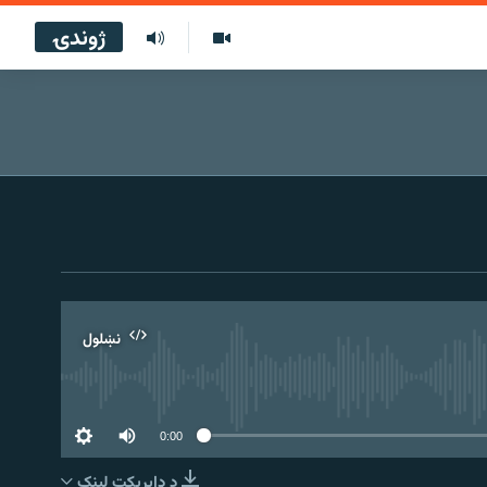
ژوندۍ
نښلول
0:00
د ډاېرېکټ لېنک