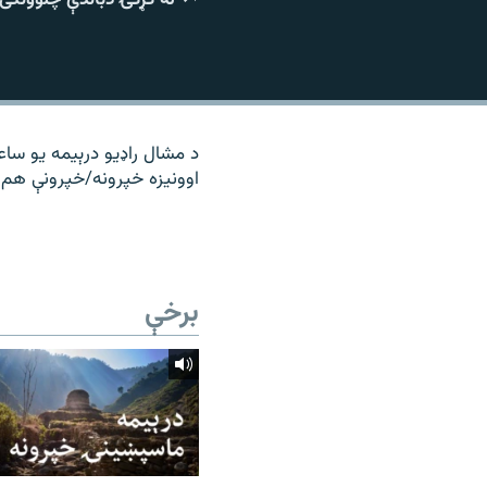
۱۴ ساعته راډیويي خپرونې
رشئ
د مشال راډیو درېیمه یو ساع
اوونیزه خپرونه/خپرونې هم 
برخې