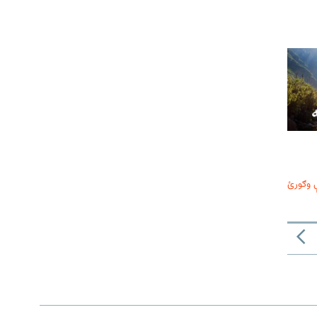
 وګورئ