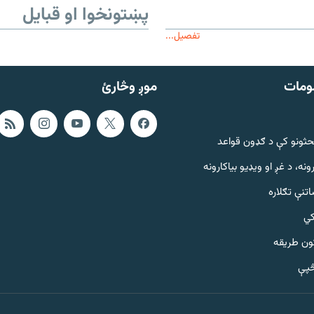
پښتونخوا او قبایل
تفصیل...
ومات
موږ وڅارئ
حثونو کې د ګډون قواعد
ونه، د غږ او ویډیو بیاکارونه
تنې تګلاره
کي
ټون طریقه
څپې