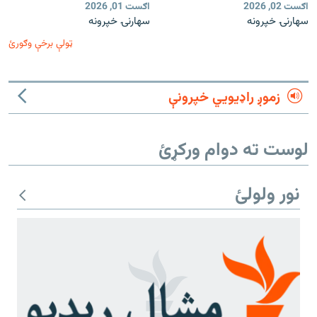
اګست 02, 2026
اګست 01, 2026
سهارنۍ خپرونه
سهارنۍ خپرونه
ټولې برخې وګورئ
زموږ راډیويي خپرونې
لوست ته دوام ورکړئ
نور ولولئ