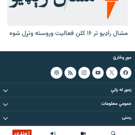
مشال راډیو تر ۱۶ کلن فعالیت وروسته وتړل شوه
موږ وڅارئ
زموږ له پاڼې
عمومي معلومات
رسنۍ
ژوندۍ
د دې ووبپاڼې د ټولو مطالبو حقوق له مشال راډیو سره خوندي دي