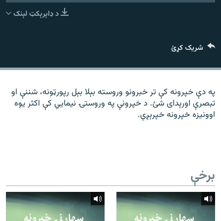
رشئ
۱۴ ساعته راډیويي خپرونې
د ډاېرېکټ لېنک
Gandhara
شریک کړئ
موږ وڅارئ
په دې خپرونه کې تر خبرونو وروسته بېلا بېل رپورټونه، شننې او
تبصرې اورېدای شئ. د خپرونې په وروستۍ نیمايي کې اکثر یوه
د ازادې اروپا راډیو ټولې ووبپاڼې
اوونیزه خپرونه خپرېږي.
برخې