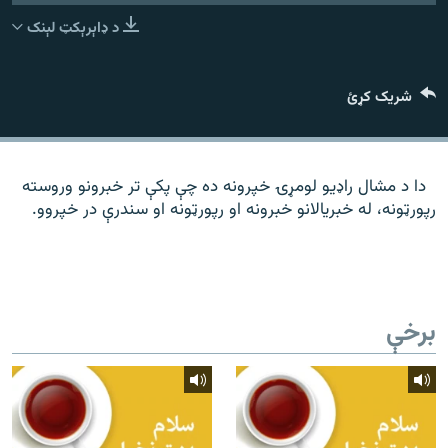
رشئ
۱۴ ساعته راډیويي خپرونې
د ډاېرېکټ لېنک
Gandhara
شریک کړئ
موږ وڅارئ
دا د مشال راډیو لومړۍ خپرونه ده چې پکې تر خبرونو وروسته
رپورټونه، له خبریالانو خبرونه او رپورټونه او سندرې در خپروو.
د ازادې اروپا راډیو ټولې ووبپاڼې
برخې