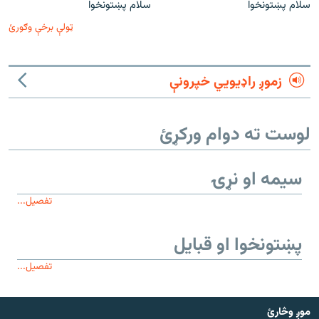
سلام پښتونخوا
سلام پښتونخوا
ټولې برخې وګورئ
زموږ راډیويي خپرونې
لوست ته دوام ورکړئ
سیمه او نړۍ
تفصیل...
پښتونخوا او قبایل
تفصیل...
موږ وڅارئ