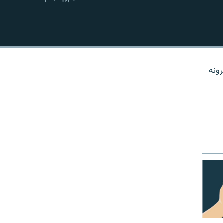
نښلول
رونه