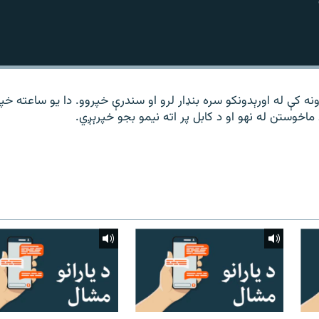
نه کې له اورېدونکو سره بنډار لرو او سندرې خپروو. دا یو ساعته خپ
اخوستن له نهو او د کابل پر اته نیمو بجو خپرېږي.