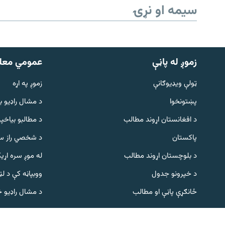
سیمه او نړۍ
زموږ له پاڼې
عمومي معل
ټولې ویډیوګانې
زموږ په اړه
پښتونخوا
د مشال راډيو ب
Gandhara
د افغانستان اړوند مطالب
د مطالبو بیاخپر
پاکستان
د شخصي راز سا
موږ وڅارئ
د بلوچستان اړوند مطالب
له موږ سره اړی
د خپرونو جدول
ووبپاڼه کې د ل
د ازادې اروپا راډیو ټولې ووبپاڼې
ځانګړې پاڼې او مطالب
د مشال راډیو 