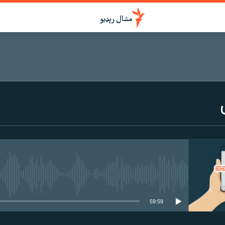
هېڅ میډیايي سرچینه اوس نشته
59:59