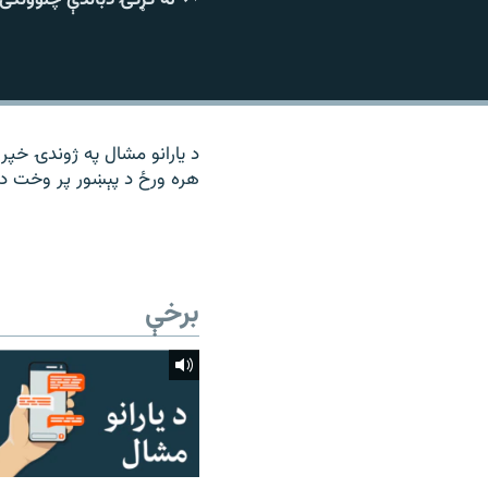
۱۴ ساعته راډیويي خپرونې
رشئ
د یارانو مشال په ژوندۍ خپرو
هره ورځ د پېښور پر وخت د م
برخې