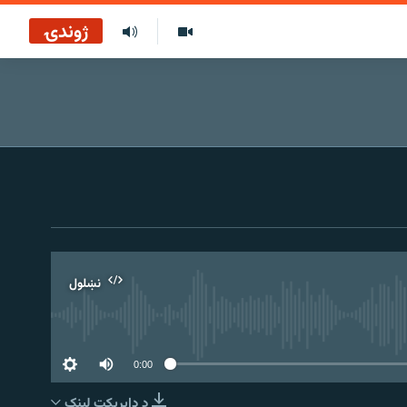
ژوندۍ
نښلول
0:00
د ډاېرېکټ لېنک