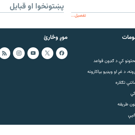
پښتونخوا او قبایل
تفصیل...
ومات
موږ وڅارئ
حثونو کې د ګډون قواعد
ونه، د غږ او ویډیو بیاکارونه
تنې تګلاره
کي
ټون طریقه
څپې