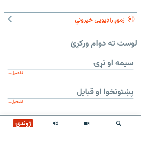
زموږ راډیويي خپرونې
لوست ته دوام ورکړئ
سیمه او نړۍ
تفصیل...
پښتونخوا او قبایل
تفصیل...
موږ وڅارئ
ژوندۍ