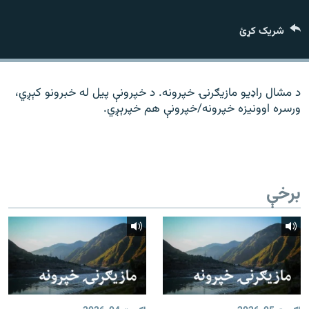
رشئ
۱۴ ساعته راډیويي خپرونې
شریک کړئ
Gandhara
موږ وڅارئ
د مشال راډیو مازیګرنۍ خپرونه. د خپرونې پیل له خبرونو کېږي،
ورسره اوونیزه خپرونه/خپرونې هم خپرېږي.
د ازادې اروپا راډیو ټولې ووبپاڼې
برخې