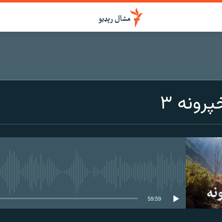
رونه ۳
هېڅ میډیايي سرچینه اوس نشته
59:59