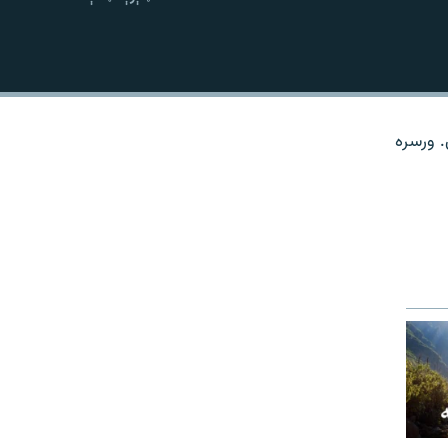
نښلول
. ورسره