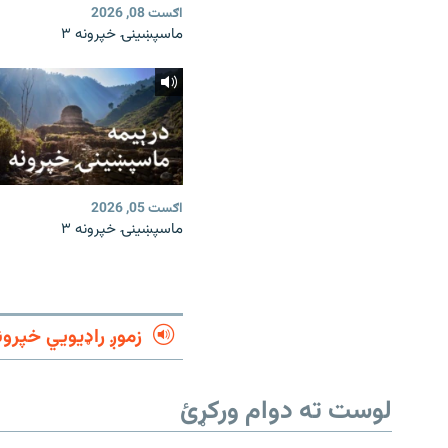
اګست 08, 2026
ماسپښینۍ خپرونه ۳
اګست 05, 2026
ماسپښینۍ خپرونه ۳
زموږ راډیويي خپرون
لوست ته دوام ورکړئ