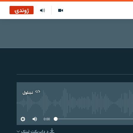
ژوندۍ
نښلول
0:00
د ډاېرېکټ لېنک