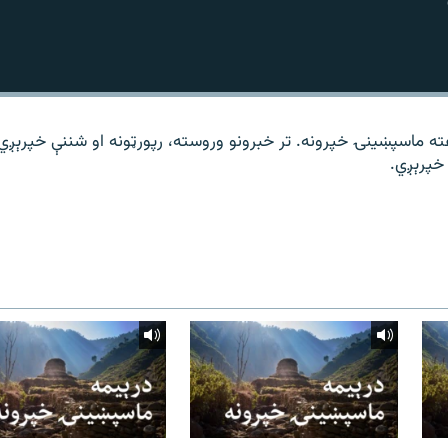
ته ماسپښینۍ خپرونه. تر خبرونو وروسته، رپورټونه او شننې خپرېږي
خپرېږي.