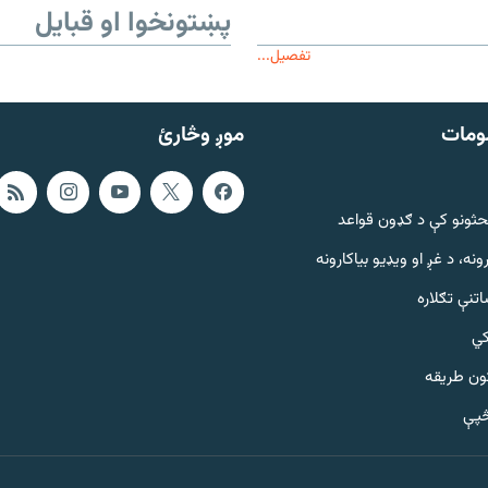
پښتونخوا او قبایل
تفصیل...
ومات
موږ وڅارئ
حثونو کې د ګډون قواعد
ونه، د غږ او ویډیو بیاکارونه
تنې تګلاره
کي
ټون طریقه
څپې