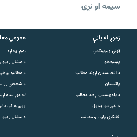
سیمه او نړۍ
زموږ له پاڼې
عمومي معل
ټولې ویډیوګانې
زموږ په اړه
پښتونخوا
د مشال راډيو ب
د افغانستان اړوند مطالب
د مطالبو بیاخپر
پاکستان
د شخصي راز سا
د بلوچستان اړوند مطالب
له موږ سره اړی
د خپرونو جدول
ووبپاڼه کې د ل
Gandhara
ځانګړې پاڼې او مطالب
د مشال راډیو 
موږ وڅارئ