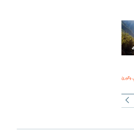
 وګورئ