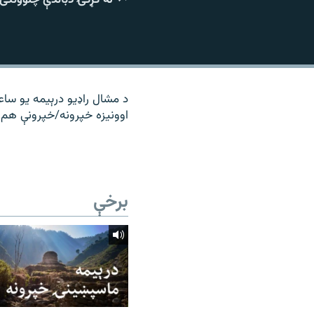
۱۴ ساعته راډیويي خپرونې
رشئ
د مشال راډیو درېیمه یو ساع
اوونیزه خپرونه/خپرونې هم 
برخې