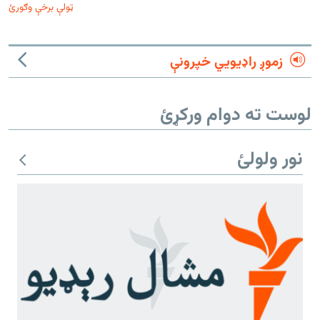
ټولې برخې وګورئ
زموږ راډیويي خپرونې
لوست ته دوام ورکړئ
نور ولولئ