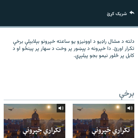
رشئ
۱۴ ساعته راډیويي خپرونې
شریک کړئ
Gandhara
موږ وڅارئ
دلته د مشال راډیو د اوونیزو یو ساعته خپرونو بېلابېلې برخې
تکرار اورئ. دا خپرونه د پېښور پر وخت د سهار پر پینځو او د
کابل پر څلور نیمو بجو پیلېږي.
د ازادې اروپا راډیو ټولې ووبپاڼې
برخې