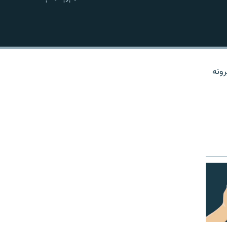
نښلول
رونه