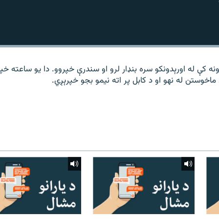
نه کې له اورېدونکو سره بنډار لرو او سندرې خپروو. دا یو ساعته خپ
اخوستن له نهو او د کابل پر اته نیمو بجو خپرېږي.