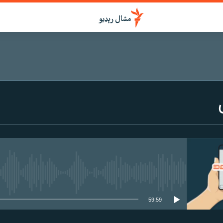
هېڅ میډیايي سرچینه اوس نشته
59:59