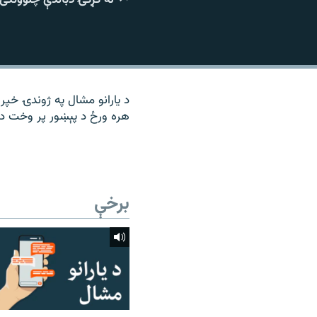
۱۴ ساعته راډیويي خپرونې
رشئ
د یارانو مشال په ژوندۍ خپرو
هره ورځ د پېښور پر وخت د م
برخې