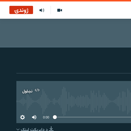
ژوندۍ
نښلول
0:00
د ډاېرېکټ لېنک