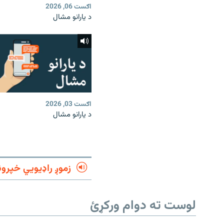
اګست 06, 2026
د یارانو مشال
اګست 03, 2026
د یارانو مشال
زموږ راډیويي خپرون
لوست ته دوام ورکړئ