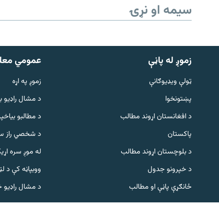
سیمه او نړۍ
زموږ له پاڼې
عمومي معل
ټولې ویډیوګانې
زموږ په اړه
پښتونخوا
د مشال راډيو ب
Gandhara
د افغانستان اړوند مطالب
د مطالبو بیاخپر
پاکستان
د شخصي راز سا
موږ وڅارئ
د بلوچستان اړوند مطالب
له موږ سره اړی
د خپرونو جدول
ووبپاڼه کې د ل
د ازادې اروپا راډیو ټولې ووبپاڼې
ځانګړې پاڼې او مطالب
د مشال راډیو 