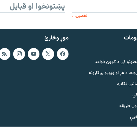
پښتونخوا او قبایل
تفصیل...
ومات
موږ وڅارئ
حثونو کې د ګډون قواعد
ونه، د غږ او ویډیو بیاکارونه
تنې تګلاره
کي
ټون طریقه
څپې