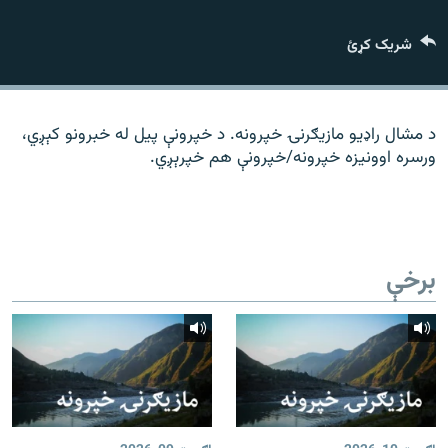
رشئ
۱۴ ساعته راډیويي خپرونې
شریک کړئ
Gandhara
موږ وڅارئ
د مشال راډیو مازیګرنۍ خپرونه. د خپرونې پیل له خبرونو کېږي،
ورسره اوونیزه خپرونه/خپرونې هم خپرېږي.
د ازادې اروپا راډیو ټولې ووبپاڼې
برخې