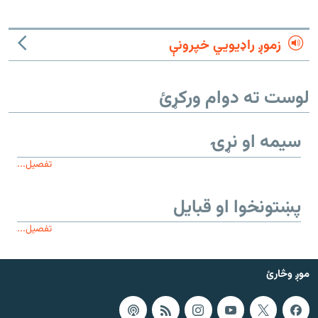
زموږ راډیويي خپرونې
لوست ته دوام ورکړئ
سیمه او نړۍ
تفصیل...
پښتونخوا او قبایل
تفصیل...
موږ وڅارئ