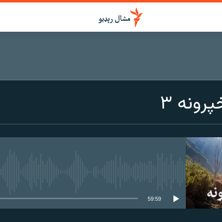
رونه ۳
هېڅ میډیايي سرچینه اوس نشته
59:59