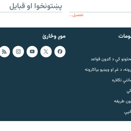
پښتونخوا او قبایل
تفصیل...
ومات
موږ وڅارئ
حثونو کې د ګډون قواعد
ونه، د غږ او ویډیو بیاکارونه
تنې تګلاره
کي
ټون طریقه
څپې