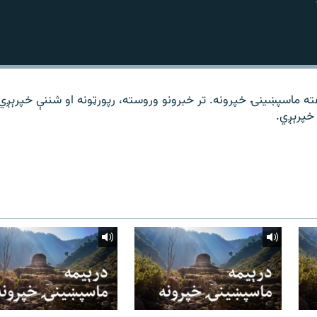
ته ماسپښینۍ خپرونه. تر خبرونو وروسته، رپورټونه او شننې خپرېږي
خپرېږي.