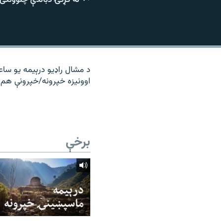
۱۴ ساعته راډیويي خپرونې
رشئ
د مشال راډیو درېیمه یو ساع
اوونیزه خپرونه/خپرونې هم 
برخې