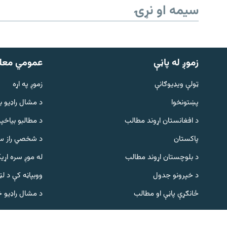
سیمه او نړۍ
زموږ له پاڼې
عمومي معل
ټولې ویډیوګانې
زموږ په اړه
پښتونخوا
د مشال راډيو ب
Gandhara
د افغانستان اړوند مطالب
د مطالبو بیاخپر
پاکستان
د شخصي راز سا
موږ وڅارئ
د بلوچستان اړوند مطالب
له موږ سره اړی
د خپرونو جدول
ووبپاڼه کې د ل
د ازادې اروپا راډیو ټولې ووبپاڼې
ځانګړې پاڼې او مطالب
د مشال راډیو 