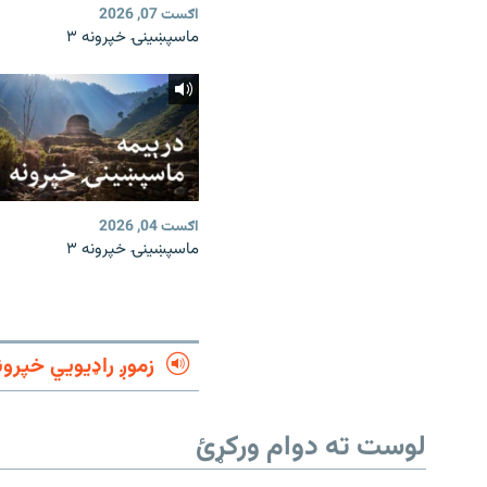
اګست 07, 2026
ماسپښینۍ خپرونه ۳
اګست 04, 2026
ماسپښینۍ خپرونه ۳
زموږ راډیويي خپرون
لوست ته دوام ورکړئ