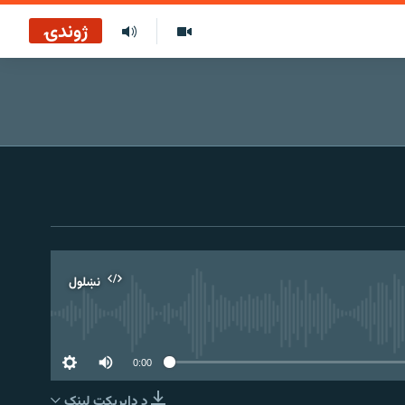
ژوندۍ
نښلول
0:00
د ډاېرېکټ لېنک