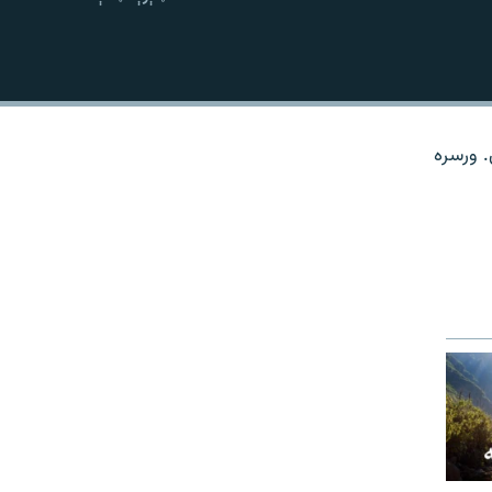
نښلول
. ورسره