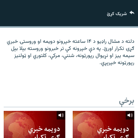
رشئ
۱۴ ساعته راډیويي خپرونې
شریک کړئ
Gandhara
موږ وڅارئ
دلته د مشال راډیو د ۱۴ ساعته خپرونو دویمه او وروستۍ خبري
ګړۍ تکرار اورئ. په دې خپرونه کې تر خبرونو وروسته بېلا بېل
سیمه ییز او نړیوال رپورټونه، شننې، مرکې، کلتوري او ټولنیز
رپورټونه خپرېږي.
د ازادې اروپا راډیو ټولې ووبپاڼې
برخې