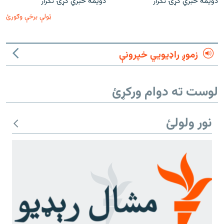
دویمه خبري ګړۍ تکرار
دویمه خبري ګړۍ تکرار
ټولې برخې وګورئ
زموږ راډیويي خپرونې
لوست ته دوام ورکړئ
نور ولولئ