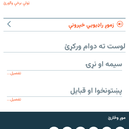
ټولې برخې وګورئ
زموږ راډیويي خپرونې
لوست ته دوام ورکړئ
سیمه او نړۍ
تفصیل...
پښتونخوا او قبایل
تفصیل...
موږ وڅارئ