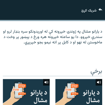
رشئ
۱۴ ساعته راډیويي خپرونې
شریک کړئ
Gandhara
موږ وڅارئ
د یارانو مشال په ژوندۍ خپرونه کې له اورېدونکو سره بنډار لرو او
سندرې خپروو. دا یو ساعته خپرونه هره ورځ د پېښور پر وخت د
ماخوستن له نهو او د کابل پر اته نیمو بجو خپرېږي.
د ازادې اروپا راډیو ټولې ووبپاڼې
برخې