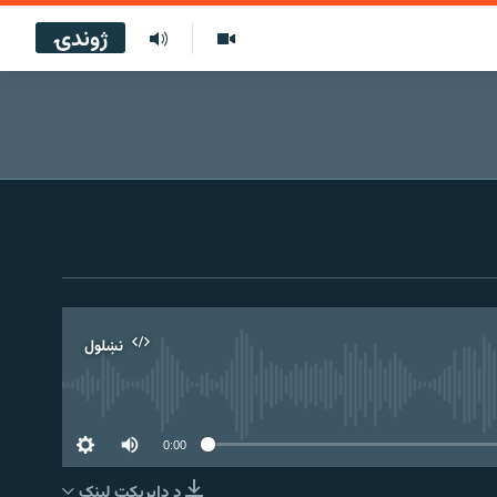
ژوندۍ
نښلول
0:00
د ډاېرېکټ لېنک