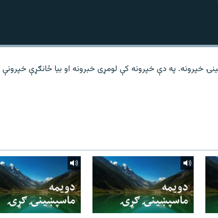
نۍ خپرونه. په دې خپرونه کې لومړی خبرونه او بیا ځانګړې خپرونې