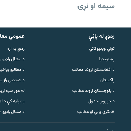
سیمه او نړۍ
زموږ له پاڼې
عمومي معل
ټولې ویډیوګانې
زموږ په اړه
پښتونخوا
د مشال راډيو ب
د افغانستان اړوند مطالب
د مطالبو بیاخپر
پاکستان
د شخصي راز سا
د بلوچستان اړوند مطالب
له موږ سره اړی
د خپرونو جدول
ووبپاڼه کې د ل
Gandhara
ځانګړې پاڼې او مطالب
د مشال راډیو 
موږ وڅارئ