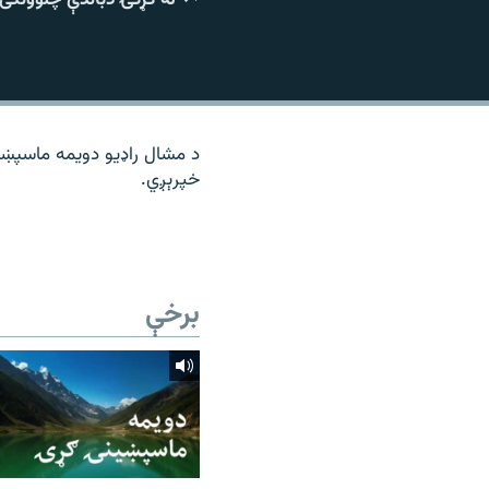
۱۴ ساعته راډیويي خپرونې
رشئ
د مشال راډیو دویمه ماسپښی
خپرېږي.
برخې