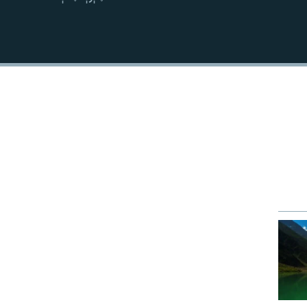
نښلول