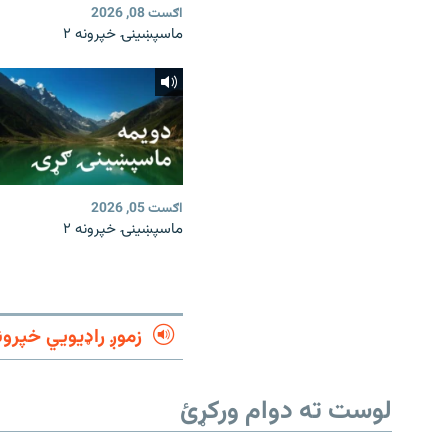
اګست 08, 2026
ماسپښينۍ خپرونه ۲
اګست 05, 2026
ماسپښينۍ خپرونه ۲
زموږ راډیويي خپرون
لوست ته دوام ورکړئ