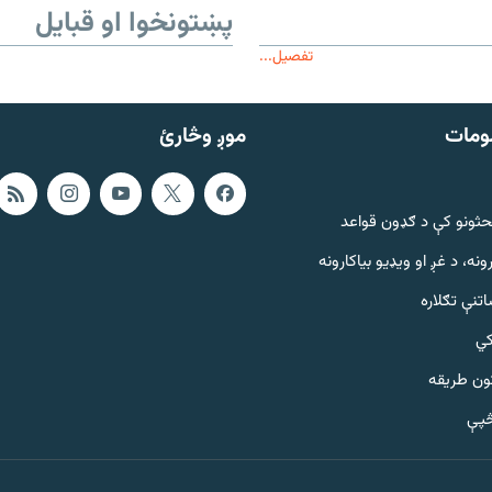
پښتونخوا او قبایل
تفصیل...
ومات
موږ وڅارئ
حثونو کې د ګډون قواعد
ونه، د غږ او ویډیو بیاکارونه
تنې تګلاره
کي
ټون طریقه
څپې