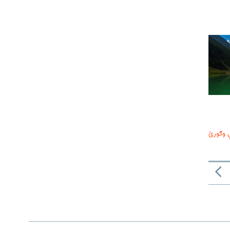
 وګورئ