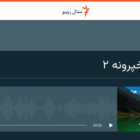
رونه ۲
هېڅ میډیايي سرچینه اوس نشته
59:59