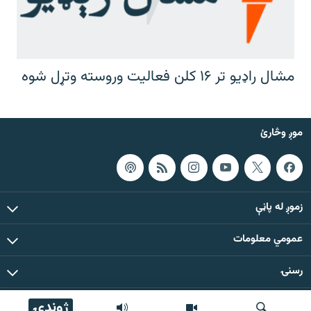
مشال راډیو تر ۱۶ کلن فعالیت وروسته وتړل شوه
موږ وڅارئ
زموږ له پاڼې
عمومي معلومات
رسنۍ
ژوندۍ
د دې ووبپاڼې د ټولو مطالبو حقوق له مشال راډیو سره خوندي دي