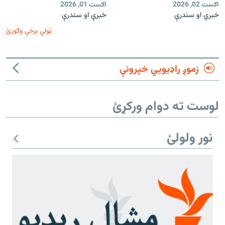
اګست 02, 2026
اګست 01, 2026
خبرې او سندرې
خبرې او سندرې
ټولې برخې وګورئ
زموږ راډیويي خپرونې
لوست ته دوام ورکړئ
نور ولولئ