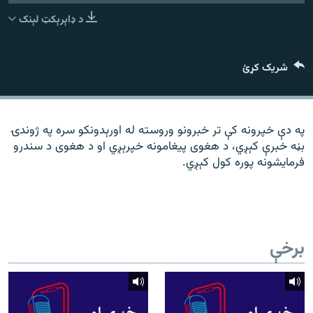
رشئ
۱۴ ساعته راډیويي خپرونې
د ډاېرېکټ لېنک
Gandhara
شریک کړئ
موږ وڅارئ
په دې خپرونه کې تر خبرونو وروسته له اورېدونکو سره په ژوندۍ
بڼه خبرې کېږي، د هغوی پیغامونه خپرېږي او د هغوی د سندرو
د ازادې اروپا راډیو ټولې ووبپاڼې
فرمایشونه پوره کول کېږي.
برخې