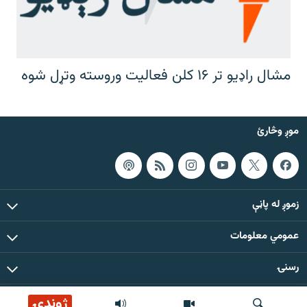
مشال راډیو تر ۱۶ کلن فعالیت وروسته وتړل شوه
موږ وڅارئ
زموږ له پاڼې
عمومي معلومات
رسنۍ
ژوندۍ
د دې ووبپاڼې د ټولو مطالبو حقوق له مشال راډیو سره خوندي دي