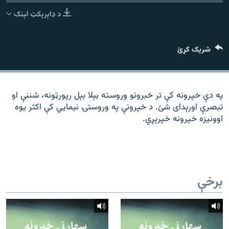
رشئ
۱۴ ساعته راډیويي خپرونې
د ډاېرېکټ لېنک
Gandhara
شریک کړئ
موږ وڅارئ
په دې خپرونه کې تر خبرونو وروسته بېلا بېل رپورټونه، شننې او
تبصرې اورېدای شئ. د خپرونې په وروستۍ نیمايي کې اکثر یوه
د ازادې اروپا راډیو ټولې ووبپاڼې
اوونیزه خپرونه خپرېږي.
برخې