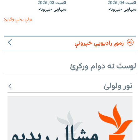
اګست 04, 2026
اګست 03, 2026
سهارنۍ خپرونه
سهارنۍ خپرونه
ټولې برخې وګورئ
زموږ راډیويي خپرونې
لوست ته دوام ورکړئ
نور ولولئ