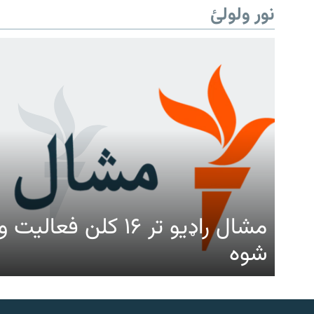
نور ولولئ
مشال راډیو تر ۱۶ کلن ف
شوه