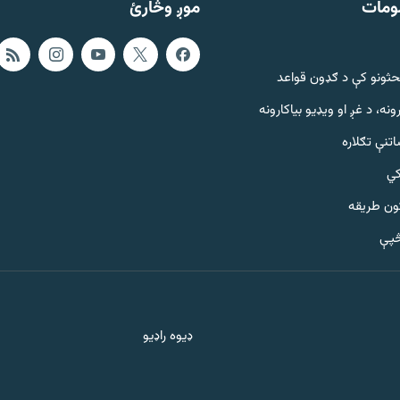
ومات
موږ وڅارئ
حثونو کې د ګډون قواعد
ونه، د غږ او ویډیو بیاکارونه
تنې تګلاره
کي
ټون طریقه
څپې
ډیوه راډیو