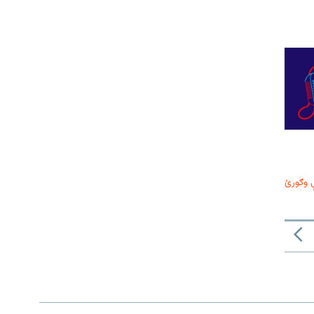
 وګورئ