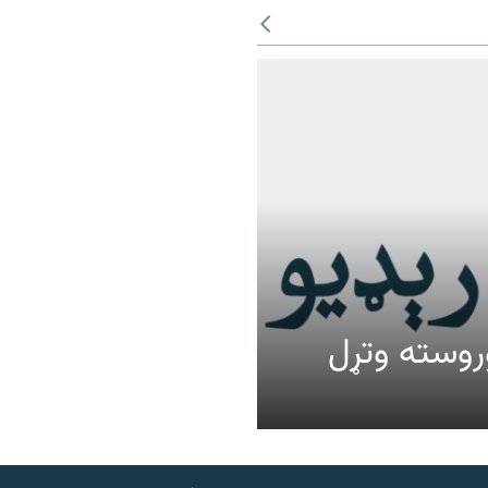
عالیت وروسته وتړل