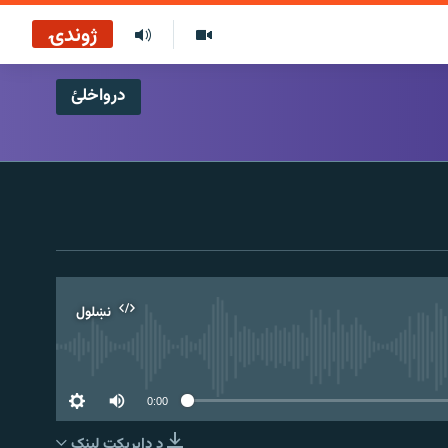
ژوندۍ
درواخلئ
نښلول
0:00
د ډاېرېکټ لېنک