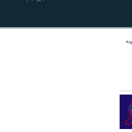
نښلول
نه