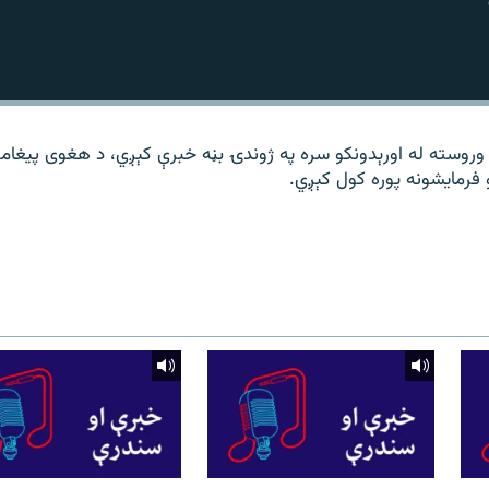
 وروسته له اورېدونکو سره په ژوندۍ بڼه خبرې کېږي، د هغوی پیغامو
فرمایشونه پوره کول کېږي.