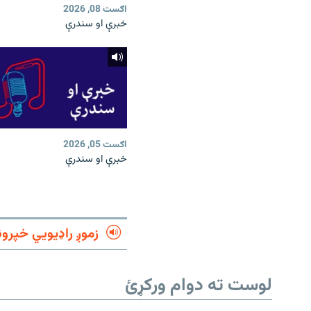
اګست 08, 2026
خبرې او سندرې
اګست 05, 2026
خبرې او سندرې
زموږ راډیويي خپرون
لوست ته دوام ورکړئ