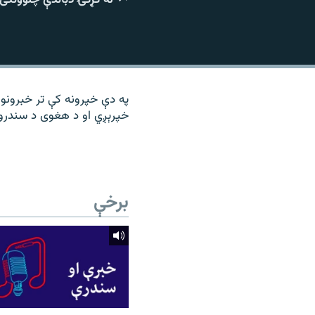
۱۴ ساعته راډیويي خپرونې
رشئ
په دې خپرونه کې تر خبرونو
خپرېږي او د هغوی د سندرو 
برخې