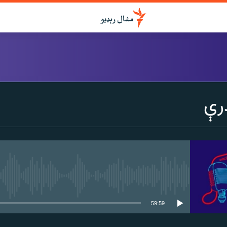
درواخلئ
رې
ګډ یې کړئ یا واخلئ
هېڅ میډیايي سرچینه اوس نشته
59:59