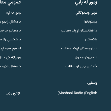
زموږ له پاڼې
عمومي معل
ټولې ویډیوګانې
زموږ په اړه
پښتونخوا
د مشال راډيو ب
د افغانستان اړوند مطالب
د مطالبو بیاخپر
پاکستان
د شخصي راز سا
د بلوچستان اړوند مطالب
له موږ سره اړی
د خپرونو جدول
ووبپاڼه کې د ل
Gandhara
ځانګړې پاڼې او مطالب
د مشال راډیو 
موږ وڅارئ
رسنۍ
Mashaal Radio (English)
ازادي راډیو
د ازادې اروپا راډیو ټولې ووبپاڼې