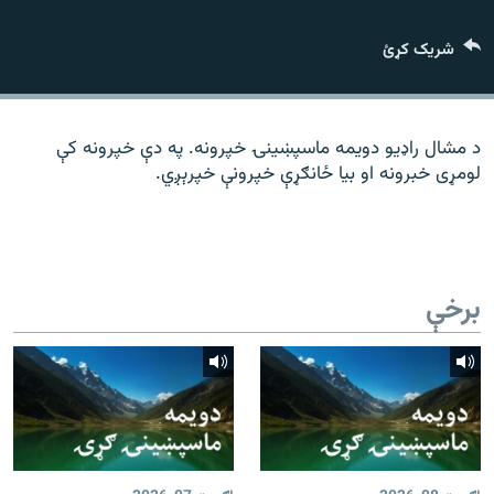
رشئ
۱۴ ساعته راډیويي خپرونې
شریک کړئ
Gandhara
موږ وڅارئ
د مشال راډیو دویمه ماسپښینۍ خپرونه. په دې خپرونه کې
لومړی خبرونه او بیا ځانګړې خپرونې خپرېږي.
د ازادې اروپا راډیو ټولې ووبپاڼې
برخې