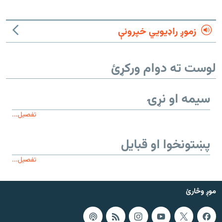
زموږ راډیويي خپرونې
لوست ته دوام ورکړئ
سیمه او نړۍ
تفصیل...
پښتونخوا او قبایل
تفصیل...
موږ وڅارئ